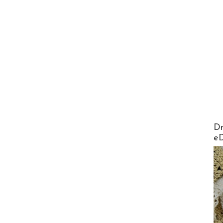
AirMa
Dr
e