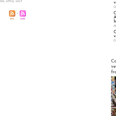
ile
,
offre
,
sncf
v
O
A
h
A
C
v
O
Publi-n
Co
ve
fr