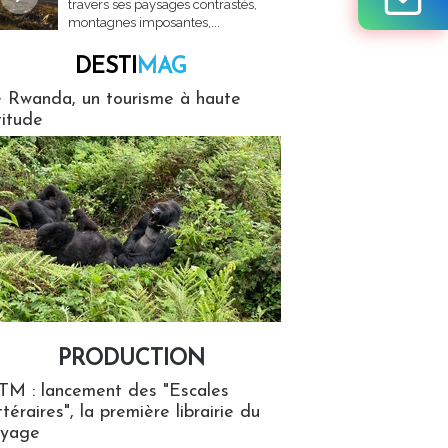
travers ses paysages contrastés,
montagnes imposantes,...
DESTI
MAG
MAG
 Rwanda, un tourisme à haute
titude
PRODUCTION
ion
TM : lancement des "Escales
ttéraires", la première librairie du
oyage