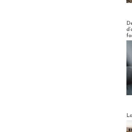
Actus V
De
d’
fo
Webinai
La