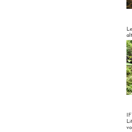
DESTI
Le
al
Product
IF
Li
v