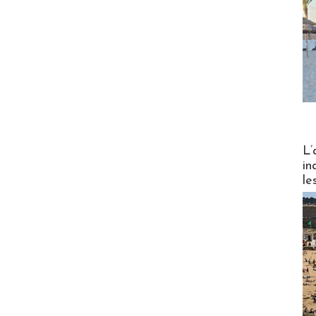
Partez
L’
in
le