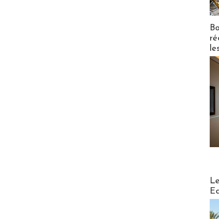
Bo
ré
le
Distribu
Le
Ed