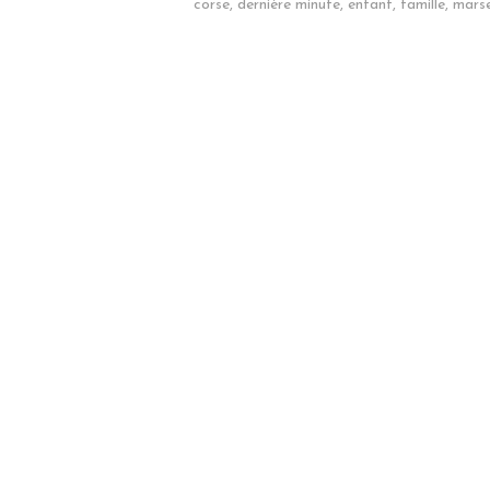
corse
,
dernière minute
,
enfant
,
famille
,
marse