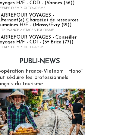
oyages H/F - CDD - (Vannes (56))
FFRES D'EMPLOI TOURISME
CARREFOUR VOYAGES -
lternant(e) Chargé(e) de ressources
umaines H/F - (Massy/Evry (91))
LTERNANCE / STAGES TOURISME
ARREFOUR VOYAGES - Conseiller
oyages H/F - CDI - (St Brice (77))
FFRES D'EMPLOI TOURISME
PUBLI-NEWS
ews
opération France-Vietnam : Hanoï
ut séduire les professionnels
ançais du tourisme