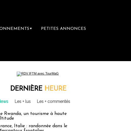
BONNEMENTS
PETITES ANNONCES
▼
DERNIÈRE
HEURE
News
Les + lus
Les + commentés
e Rwanda, un tourisme à haute
ltitude
rance, Italie : randonnée dans le
ercantour frontalier