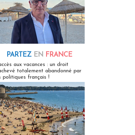
PARTEZ
EN
FRANCE
 en France
accès aux vacances : un droit
achevé totalement abandonné par
s politiques français !