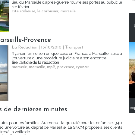
lieu du Marseille d’après-guerre rouvre ses portes au public le
1er février...
cite radieuse
,
le corbusier
,
marseile
arseille-Provence
La Rédaction | 13/10/2010
|
Transport
Ryanair ferme son unique base en France, à Marseille, suite à
l'ouverture d'une procédure judiciaire à son encontre.
lire l'article de la rédaction
marseile
,
marseille
,
mp2
,
provence
,
ryanair
ex
 de dernières minutes
tes pour les familles. Au menu : la gratuité pour les enfants et 340
vec une voiture au déprat de Marseille. La SNCM propose à ses clients
es à la veille de ...
C