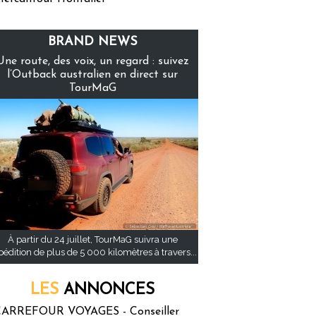
BRAND NEWS
Une route, des voix, un regard : suivez
l’Outback australien en direct sur
TourMaG
À partir du 24 juillet, TourMaG suivra une
pédition de plus de 5 000 kilomètres à travers...
LES
ANNONCES
ARREFOUR VOYAGES - Conseiller