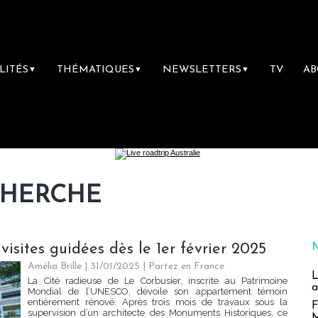
LITÉS
THÉMATIQUES
NEWSLETTERS
TV
A
▼
▼
▼
CHERCHE
visites guidées dès le 1er février 2025
Amélia Brille
| 31/01/2025
|
Partez en France
L
La Cité radieuse de Le Corbusier, inscrite au Patrimoine
a
Mondial de l’UNESCO, dévoile son appartement témoin
entièrement rénové. Après trois mois de travaux sous la
F
supervision d’un architecte des Monuments Historiques, ce
M