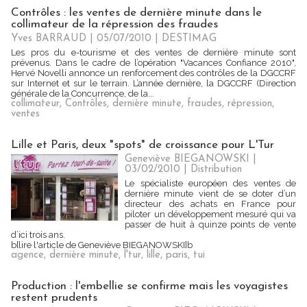
Contrôles : les ventes de dernière minute dans le
collimateur de la répression des fraudes
Yves BARRAUD | 05/07/2010
|
DESTIMAG
Les pros du e-tourisme et des ventes de dernière minute sont
prévenus. Dans le cadre de l’opération "Vacances Confiance 2010",
Hervé Novelli annonce un renforcement des contrôles de la DGCCRF
sur Internet et sur le terrain. L’année dernière, la DGCCRF (Direction
générale de la Concurrence, de la...
collimateur
,
Contrôles
,
dernière minute
,
fraudes
,
répression
,
ventes
Lille et Paris, deux "spots" de croissance pour L'Tur
Geneviève BIEGANOWSKI |
03/02/2010
|
Distribution
Le spécialiste européen des ventes de
dernière minute vient de se doter d’un
directeur des achats en France pour
piloter un développement mesuré qui va
passer de huit à quinze points de vente
d’ici trois ans.
b{lire l'article de Geneviève BIEGANOWSKI]b
agence
,
dernière minute
,
l'tur
,
lille
,
paris
,
tui
Production : l'embellie se confirme mais les voyagistes
restent prudents