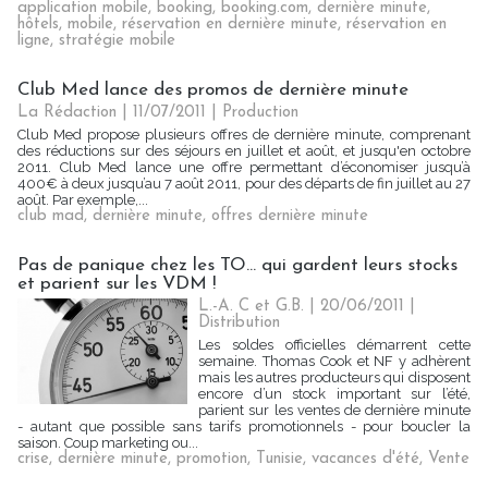
application mobile
,
booking
,
booking.com
,
dernière minute
,
hôtels
,
mobile
,
réservation en dernière minute
,
réservation en
ligne
,
stratégie mobile
Club Med lance des promos de dernière minute
La Rédaction
| 11/07/2011
|
Production
Club Med propose plusieurs offres de dernière minute, comprenant
des réductions sur des séjours en juillet et août, et jusqu'en octobre
2011. Club Med lance une offre permettant d’économiser jusqu’à
400€ à deux jusqu’au 7 août 2011, pour des départs de fin juillet au 27
août. Par exemple,...
club mad
,
dernière minute
,
offres dernière minute
Pas de panique chez les TO... qui gardent leurs stocks
et parient sur les VDM !
L.-A. C et G.B. | 20/06/2011
|
Distribution
Les soldes officielles démarrent cette
semaine. Thomas Cook et NF y adhèrent
mais les autres producteurs qui disposent
encore d’un stock important sur l’été,
parient sur les ventes de dernière minute
- autant que possible sans tarifs promotionnels - pour boucler la
saison. Coup marketing ou...
crise
,
dernière minute
,
promotion
,
Tunisie
,
vacances d'été
,
Vente