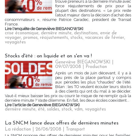
trouvé preneurs à la dernière minute avec
force réajustements de prix pour la
plupart des destinations. « Le prix reste
l’atout majeur dans la décision d’achat des
consommateurs », résume Patrice Caradec, président de Transat
France.
Lire l'enquête de Geneviève BIEGANOWSKI
crise économique
,
dernière minute
,
destinations
,
envie de
voyager
,
promos
,
réajustements
,
stocks
,
vacances de février
,
voyagistes
Stocks d'été : on liquide et on s'en va !
Geneviève BIEGANOWSKI |
09/07/2008
|
Production
Après un mois de juin décevant, il y a à
peu près de la place partout y compris
aux périodes les plus "chaudes" de l'été.
Bilan : les TO veulent écouler leurs stocks
à des clients qui ont du mal à se décider.
Vaut-il mieux baisser les prix ou courir le risque de ne remplir qu’à la
dernière minute ? Vaste dilemme. En fait, les deux écoles coexistent...
Lire l'article de Geneviève BIEGANOWSKI
dernière minute
,
été
,
soldes
,
stock
,
vdm
,
voyagistes
La SNCM lance deux offres de dernières minutes
La rédaction | 26/06/2008
|
Transport
La SNCM propose des offres de dernières minutes pour les familles.