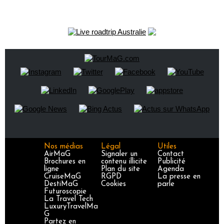
Nos médias
Légal
Utiles
AirMaG
Signaler un
Contact
Brochures en
contenu illicite
Publicité
ligne
Plan du site
Agenda
CruiseMaG
RGPD
La presse en
DestiMaG
Cookies
parle
Futuroscopie
La Travel Tech
LuxuryTravelMa
G
Partez en