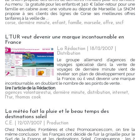
Au menu : la gratuité pour les enfants et 340 € l’aller-retour pour une
famille en cabine avec une voiture au déprat de Marseille. La SNCM
propose à ses clients des lignes de Corse ses meilleures offres
tarifaires à la veille de ...
corse
,
dernière minute
,
enfant
,
famille
,
marseile
,
offre
,
sncf
L’TUR veut devenir une marque incontournable en
France
La Rédaction
| 18/12/2007
|
Distribution
Le groupe allemand d’agences de
voyages spécialisé dans la vente de
voyages de dernière minute vient de
révéler son plan de développement pour
la France, où il veut devenir une marque
incontournable, en doublant le nombre de ses points de vente.
lire l'article de la Rédaction
agences volontairestui
,
dernière minute
,
distribution
,
internet
,
l'tur
,
thomas cook
La météo fait la pluie et le beau temps des
destinations soleil
C.E. | 12/07/2007
|
Production
Chez Nouvelles Frontières et chez Promocances.com, on tire la
même conclusion : les Français ont décidé de fuir la grisaille pour le
Sud de la France et les destinations Soleil. Conséquence : les 2