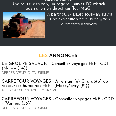
Une route, des voix, un regard : suivez l’Outback
australien en direct sur TourMaG
À partir du 24 juillet, TourMaG suivra
une expédition de plus de 5 000
kilomètres à travers...
LES
ANNONCES
LE GROUPE SALAUN - Conseiller voyages H/F - CDI -
(Nancy (54))
OFFRES D'EMPLOI TOURISME
CARREFOUR VOYAGES - Alternant(e) Chargé(e) de
ressources humaines H/F - (Massy/Evry (91))
ALTERNANCE / STAGES TOURISME
CARREFOUR VOYAGES - Conseiller voyages H/F - CDD
- (Vannes (56))
OFFRES D'EMPLOI TOURISME