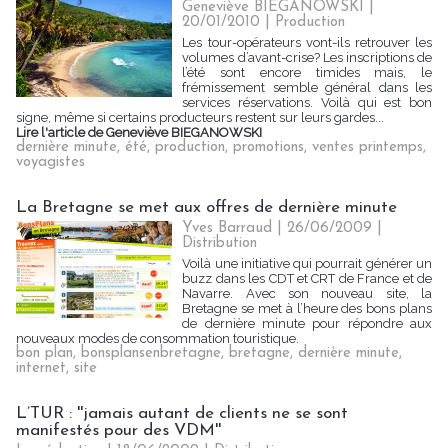
Geneviève BIEGANOWSKI |
20/01/2010
|
Production
Les tour-opérateurs vont-ils retrouver les
volumes d’avant-crise? Les inscriptions de
l’été sont encore timides mais, le
frémissement semble général dans les
services réservations. Voilà qui est bon
signe, même si certains producteurs restent sur leurs gardes...
Lire l'article de Geneviève BIEGANOWSKI
dernière minute
,
été
,
production
,
promotions
,
ventes printemps
,
voyagistes
La Bretagne se met aux offres de dernière minute
Yves Barraud | 26/06/2009
|
Distribution
Voilà une initiative qui pourrait générer un
buzz dans les CDT et CRT de France et de
Navarre. Avec son nouveau site, la
Bretagne se met à l’heure des bons plans
de dernière minute pour répondre aux
nouveaux modes de consommation touristique.
bon plan
,
bonsplansenbretagne
,
bretagne
,
dernière minute
,
internet
,
site
L’TUR : ''jamais autant de clients ne se sont
manifestés pour des VDM''