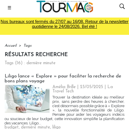
☰
Nos bureaux sont fermés du 27/07 au 16/08. Retour de la newsletter
quotidienne le 24/08/2026. Bel été !
Accueil
>
Tags
RÉSULTATS RECHERCHE
Tags (16) : dernière minute
Liligo lance « Explore » pour faciliter la recherche de
bons plans voyage
Amélia Brille
| 23/05/2025
|
La
Travel Tech
Trouver la destination idéale au meilleur
prix, sans perdre des heures à chercher,
c’est désormais possible grâce à « Explore
», la nouvelle fonctionnalité de Liligo.
Pensée pour aider les voyageurs indécis
ou soucieux de leur budget, cette innovation simplifie la planification
des vacances. Liligo...
budget
,
dernière minute
,
liligo