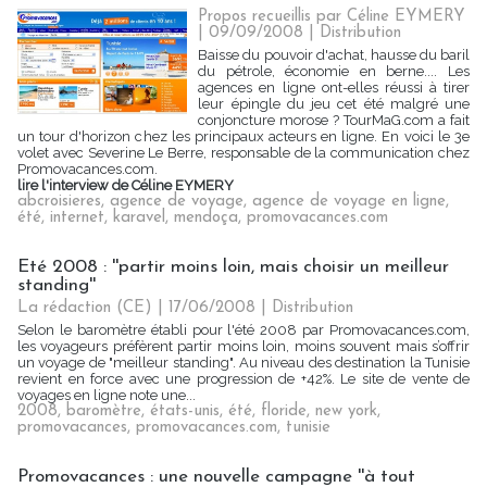
Propos recueillis par Céline EYMERY
| 09/09/2008
|
Distribution
Baisse du pouvoir d'achat, hausse du baril
du pétrole, économie en berne.... Les
agences en ligne ont-elles réussi à tirer
leur épingle du jeu cet été malgré une
conjoncture morose ? TourMaG.com a fait
un tour d'horizon chez les principaux acteurs en ligne. En voici le 3e
volet avec Severine Le Berre, responsable de la communication chez
Promovacances.com.
lire l'interview de Céline EYMERY
abcroisieres
,
agence de voyage
,
agence de voyage en ligne
,
été
,
internet
,
karavel
,
mendoça
,
promovacances.com
Eté 2008 : ''partir moins loin, mais choisir un meilleur
standing''
La rédaction (CE) | 17/06/2008
|
Distribution
Selon le baromètre établi pour l'été 2008 par Promovacances.com,
les voyageurs préfèrent partir moins loin, moins souvent mais s’offrir
un voyage de "meilleur standing". Au niveau des destination la Tunisie
revient en force avec une progression de +42%. Le site de vente de
voyages en ligne note une...
2008
,
baromètre
,
états-unis
,
été
,
floride
,
new york
,
promovacances
,
promovacances.com
,
tunisie
Promovacances : une nouvelle campagne ''à tout