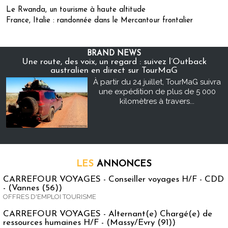
Le Rwanda, un tourisme à haute altitude
France, Italie : randonnée dans le Mercantour frontalier
BRAND NEWS
Une route, des voix, un regard : suivez l’Outback
australien en direct sur TourMaG
À partir du 24 juillet, TourMaG suivra
une expédition de plus de 5 000
kilomètres à travers...
LES
ANNONCES
CARREFOUR VOYAGES - Conseiller voyages H/F - CDD
- (Vannes (56))
OFFRES D'EMPLOI TOURISME
CARREFOUR VOYAGES - Alternant(e) Chargé(e) de
ressources humaines H/F - (Massy/Evry (91))