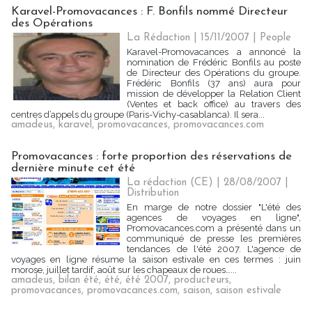
Karavel-Promovacances : F. Bonfils nommé Directeur
des Opérations
La Rédaction
| 15/11/2007
|
People
Karavel-Promovacances a annoncé la
nomination de Frédéric Bonfils au poste
de Directeur des Opérations du groupe.
Frédéric Bonfils (37 ans) aura pour
mission de développer la Relation Client
(Ventes et back office) au travers des
centres d’appels du groupe (Paris-Vichy-casablanca). Il sera...
amadeus
,
karavel
,
promovacances
,
promovacances.com
Promovacances : forte proportion des réservations de
dernière minute cet été
La rédaction (CE) | 28/08/2007
|
Distribution
En marge de notre dossier "L'été des
agences de voyages en ligne",
Promovacances.com a présenté dans un
communiqué de presse les premières
tendances de l'été 2007. L'agence de
voyages en ligne résume la saison estivale en ces termes : juin
morose, juillet tardif, août sur les chapeaux de roues…...
amadeus
,
bilan été
,
été
,
été 2007
,
producteurs
,
promovacances
,
promovacances.com
,
saison
,
saison estivale