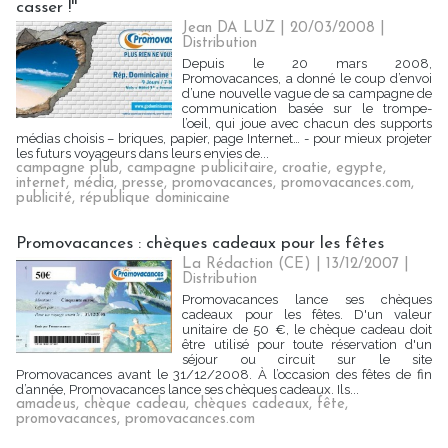
casser !''
Jean DA LUZ | 20/03/2008
|
Distribution
Depuis le 20 mars 2008,
Promovacances, a donné le coup d’envoi
d’une nouvelle vague de sa campagne de
communication basée sur le trompe-
l’oeil, qui joue avec chacun des supports
médias choisis – briques, papier, page Internet… - pour mieux projeter
les futurs voyageurs dans leurs envies de...
campagne plub
,
campagne publicitaire
,
croatie
,
egypte
,
internet
,
média
,
presse
,
promovacances
,
promovacances.com
,
publicité
,
république dominicaine
Promovacances : chèques cadeaux pour les fêtes
La Rédaction (CE) | 13/12/2007
|
Distribution
Promovacances lance ses chèques
cadeaux pour les fêtes. D'un valeur
unitaire de 50 €, le chèque cadeau doit
être utilisé pour toute réservation d'un
séjour ou circuit sur le site
Promovacances avant le 31/12/2008. À l’occasion des fêtes de fin
d’année, Promovacances lance ses chèques cadeaux. Ils...
amadeus
,
chèque cadeau
,
chèques cadeaux
,
fête
,
promovacances
,
promovacances.com