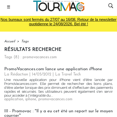
☰
Nos bureaux sont fermés du 27/07 au 16/08. Retour de la newsletter
quotidienne le 24/08/2026. Bel été !
Accueil
>
Tags
RÉSULTATS RECHERCHE
Tags (8) : promovacances.com
PromoVacances.com lance une application iPhone
La Rédaction
| 14/05/2012
|
La Travel Tech
Une nouvelle application pour iPhone vient d'être lancée par
PromoVacances.com. Elle permet de rechercher des bons plans,
d'être alerter lorsque des prix diminuent et d'effectuer des paiements
rapides et sécurisés. Ses utilisateurs peuvent également s'en servir
pour accéder à l'intégralité du...
application
,
iphone
,
promovacances.com
III - Promovac : ''Il y a eu cet été un report sur le moyen
courrier''