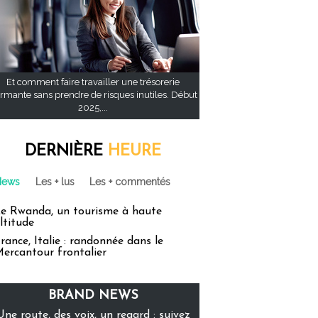
Et comment faire travailler une trésorerie
rmante sans prendre de risques inutiles. Début
2025,...
DERNIÈRE
HEURE
News
Les + lus
Les + commentés
e Rwanda, un tourisme à haute
ltitude
rance, Italie : randonnée dans le
ercantour frontalier
BRAND NEWS
Une route, des voix, un regard : suivez