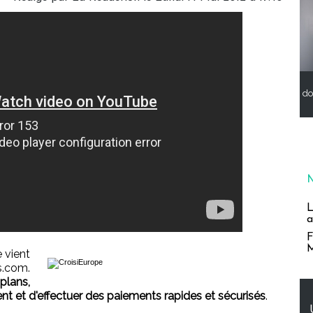
do
L
a
F
M
 vient
.com.
plans,
uent et d'effectuer des paiements rapides et sécurisés
.