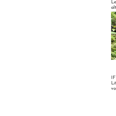
Le
al
Product
IF
Li
v