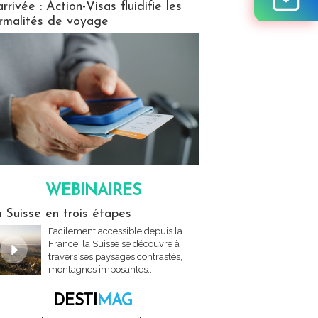
arrivée : Action-Visas fluidifie les
rmalités de voyage
WEBINAIRES
res
 Suisse en trois étapes
Facilement accessible depuis la
France, la Suisse se découvre à
travers ses paysages contrastés,
montagnes imposantes,...
DESTI
MAG
MAG