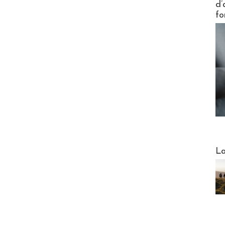
d’
fo
Webinai
La
DESTI