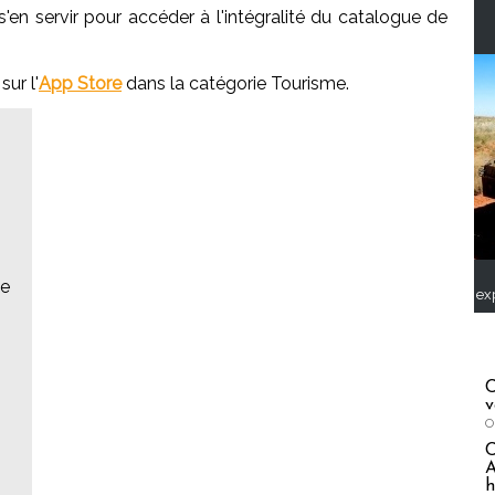
'en servir pour accéder à l'intégralité du catalogue de
ur l'
App Store
dans la catégorie Tourisme.
ue
ex
C
v
s
O
A
h