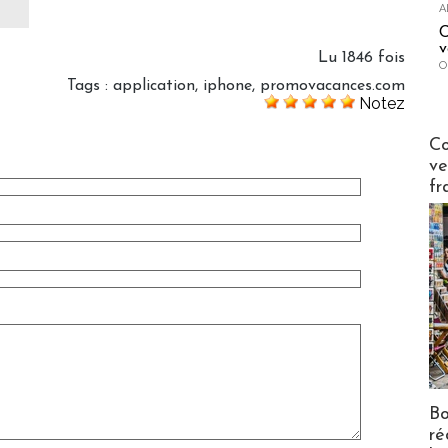
A
C
v
Lu 1846 fois
O
Tags
:
application
,
iphone
,
promovacances.com
Notez
Publi-n
Co
ve
fr
Bo
ré