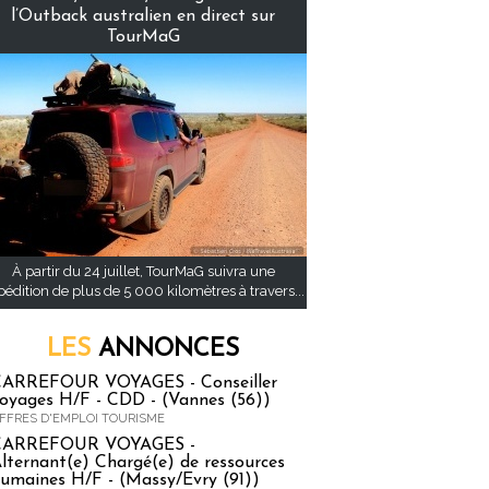
l’Outback australien en direct sur
TourMaG
À partir du 24 juillet, TourMaG suivra une
pédition de plus de 5 000 kilomètres à travers...
LES
ANNONCES
ARREFOUR VOYAGES - Conseiller
oyages H/F - CDD - (Vannes (56))
FFRES D'EMPLOI TOURISME
CARREFOUR VOYAGES -
lternant(e) Chargé(e) de ressources
umaines H/F - (Massy/Evry (91))