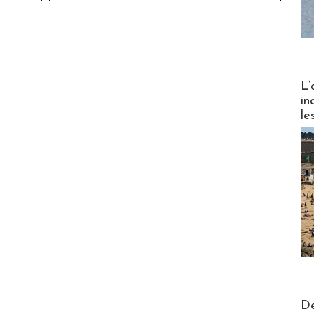
Partez
L’
in
le
Actus V
De