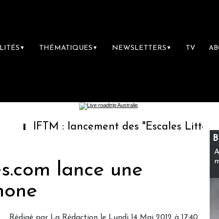
LITÉS
THÉMATIQUES
NEWSLETTERS
TV
A
▼
▼
▼
FTM : lancement des "Escales Littéraires", la
B
A
m
s.com lance une
hone
Rédigé par
La Rédaction
le Lundi 14 Mai 2012 à 17:40