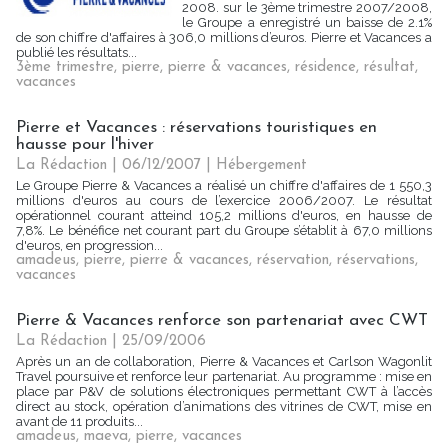
2008. sur le 3ème trimestre 2007/2008,
le Groupe a enregistré un baisse de 2.1%
de son chiffre d'affaires à 306,0 millions d’euros. Pierre et Vacances a
publié les résultats...
3ème trimestre
,
pierre
,
pierre & vacances
,
résidence
,
résultat
,
vacances
Pierre et Vacances : réservations touristiques en
hausse pour l'hiver
La Rédaction
| 06/12/2007
|
Hébergement
Le Groupe Pierre & Vacances a réalisé un chiffre d'affaires de 1 550,3
millions d'euros au cours de l’exercice 2006/2007. Le résultat
opérationnel courant atteind 105,2 millions d'euros, en hausse de
7,8%. Le bénéfice net courant part du Groupe s’établit à 67,0 millions
d'euros, en progression...
amadeus
,
pierre
,
pierre & vacances
,
réservation
,
réservations
,
vacances
Pierre & Vacances renforce son partenariat avec CWT
La Rédaction
| 25/09/2006
Après un an de collaboration, Pierre & Vacances et Carlson Wagonlit
Travel poursuive et renforce leur partenariat. Au programme : mise en
place par P&V de solutions électroniques permettant CWT à l’accès
direct au stock, opération d’animations des vitrines de CWT, mise en
avant de 11 produits...
amadeus
,
maeva
,
pierre
,
vacances