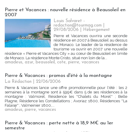
Pierre et Vacances : nouvelle résidence à Beausoleil en
2007
Louis Salvaret -
redaction@tourmag.com |
29/08/2006
|
Hébergement
Pierre et Vacances ouvrira une seconde
résidence en 2007 à Beausoleil au dessus
de Monaco. Le leader de la résidence de
tourisme va ouvrir en 2007 une nouvelle
résidence « Pierre et Vacances City » au cœur de Beausoleil en limite
de Monaco. La résidence Monte Cristo, situé non loin de la...
amadeus
,
azur
,
beausoleil
,
cote
,
pierre
,
vacances
Pierre & Vacances : promos d'été à la montagne
La Rédaction
| 22/06/2006
Pierre & Vacances lance une offre promotionnelle pour l'été : les 2
semaines à la montagne sont à 599€ dans 5 de ses résidences à la
montagne : Valmorel, Résidence les ''Chalets du Morel'' ; Belle
Plagne, Résidence les Constellations ; Avoriaz 1800, Résidences ''La
Falaise'' ; Valmeinier 1800,...
amadeus
,
pierre
,
vacances
Pierre & Vacances : perte nette à 18,9 M€ au 1er
semestre