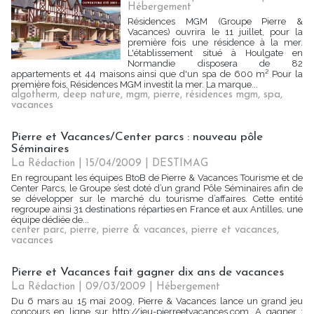
Hébergement
Résidences MGM (Groupe Pierre &
Vacances) ouvrira le 11 juillet, pour la
première fois une résidence à la mer.
L'établissement situé à Houlgate en
Normandie disposera de 82
appartements et 44 maisons ainsi que d'un spa de 600 m² Pour la
première fois, Résidences MGM investit la mer. La marque...
algotherm
,
deep nature
,
mgm
,
pierre
,
résidences mgm
,
spa
,
vacances
Pierre et Vacances/Center parcs : nouveau pôle
Séminaires
La Rédaction
| 15/04/2009
|
DESTIMAG
En regroupant les équipes BtoB de Pierre & Vacances Tourisme et de
Center Parcs, le Groupe s’est doté d’un grand Pôle Séminaires afin de
se développer sur le marché du tourisme d’affaires. Cette entité
regroupe ainsi 31 destinations réparties en France et aux Antilles, une
équipe dédiée de...
center parc
,
pierre
,
pierre & vacances
,
pierre et vacances
,
vacances
Pierre et Vacances fait gagner dix ans de vacances
La Rédaction
| 09/03/2009
|
Hébergement
Du 6 mars au 15 mai 2009, Pierre & Vacances lance un grand jeu
concours en ligne sur http://jeu-pierreetvacances.com. A gagner :