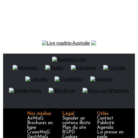
Nos médias
Légal
Utiles
AirMaG
Signaler un
Contact
Brochures en
contenu illicite
Publicité
ligne
Plan du site
Agenda
CruiseMaG
RGPD
La presse en
DestiMaG
Cookies
parle