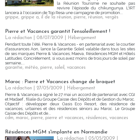
la Réunion Tourisme ne souhaite pas
revivre l'épisode du chikungunya. L'IRT
lancera à l'occasion de Top Resa une campagne de promotion...
grippe
,
grippe a
,
il de la réunion
,
pierre
,
réunion
,
vergès
Pierre et Vacances garantit l'ensoleillement !
La rédaction | 08/07/2009
|
Hébergement
Pendant toute l'été, Pierre & Vacances - en partenariat avec le courtier
d'assurances Aon, lance la Garantie Soleil valable dans tous les sites
de ses marques Pierre & Vacances, Maeva, Résidences MGM et Hôtels
Latitudes. Concrètement, si vous avez moins de trois jours de soleil par
semaine,...
garantie
,
météo
,
pierre
,
soleil
,
vacances
Maroc : Pierre et Vacances change de braquet
La rédaction | 27/05/2009
|
Hébergement
Pierre & Vacances a signé le 27 mai un accord de partenariat avec CGI
et Madaef , filiale du Groupe Caisse des Dépôts et de Gestion du Maroc.
Objectif : développer deux Oasis Eco Resort, des résidence de
vacances, urbaines et des résidences séniors au Maroc. Le Groupe
Caisse des Dépôts et de...
cdm
,
maroc
,
pierre
,
pierre et vacances
,
résidences
,
vacances
Résidences MGM s'implante en Normandie
La rédaction | 05/05/2009
|