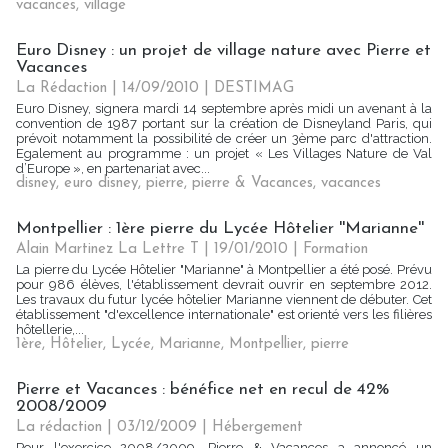
vacances
,
village
Euro Disney : un projet de village nature avec Pierre et
Vacances
La Rédaction | 14/09/2010
|
DESTIMAG
Euro Disney, signera mardi 14 septembre après midi un avenant à la
convention de 1987 portant sur la création de Disneyland Paris, qui
prévoit notamment la possibilité de créer un 3ème parc d'attraction.
Egalement au programme : un projet « Les Villages Nature de Val
d’Europe », en partenariat avec...
disney
,
euro disney
,
pierre
,
pierre & Vacances
,
vacances
Montpellier : 1ère pierre du Lycée Hôtelier ''Marianne''
Alain Martinez La Lettre T | 19/01/2010
|
Formation
La pierre du Lycée Hôtelier "Marianne" à Montpellier a été posé. Prévu
pour 986 élèves, l'établissement devrait ouvrir en septembre 2012.
Les travaux du futur lycée hôtelier Marianne viennent de débuter. Cet
établissement "d'excellence internationale" est orienté vers les filières
hôtellerie,...
1ère
,
Hôtelier
,
Lycée
,
Marianne
,
Montpellier
,
pierre
Pierre et Vacances : bénéfice net en recul de 42%
2008/2009
La rédaction | 03/12/2009
|
Hébergement
Pour l'exercice 2008/2009, Pierre & Vacances a annoncé un