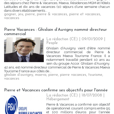
des séjours chez Pierre & Vacances, Maeva, Résidences MGM et Hôtels
Latitudes et dix ans de vacances (10 séjours d’une semaine chacun
dans divers établissements...
gagner
,
jeu
,
pierre
,
pierre & vacances
,
pierre et vacances
,
vacances
Pierre Vacances : Ghislain d’Auvigny nommé directeur
commercial
La rédaction (CE) | 09/01/2009
|
People
Ghislain d’Auvigny vient d'être nommé
directeur commercial de Pierre &
Vacances Maeva Tourisme France. Il a
notamment travaillé pendant 10 ans au
sein du groupe Accor. Ghislain d’Auvigny,
42 ans, est nommé directeur commercial de Pierre & Vacances Maeva
Tourisme France aux côtés de...
ghislain d’auvigny
,
maeva
,
pierre
,
pierre vacances
,
tourisme
,
vacances
Pierre et Vacances confirme ses objectifs pour l'année
La rédaction (CE) | 18/07/2008
|
Hébergement
Pierre & Vacances a confirmé son objectif
de opérationnel courant compris entre 95
et 100 millions d’euros pour l'année