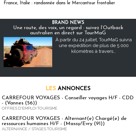
France, Italie : randonnée dans le Mercantour frontalier
BRAND NEWS
Une route, des voix, un regard : suivez l’Outback
australien en direct sur TourMaG
À partir du 24 juillet, TourMaG suivra
une expédition de plus de 5 000
kilomètres à travers...
LES
ANNONCES
CARREFOUR VOYAGES - Conseiller voyages H/F - CDD
- (Vannes (56))
OFFRES D'EMPLOI TOURISME
CARREFOUR VOYAGES - Alternant(e) Chargé(e) de
ressources humaines H/F - (Massy/Evry (91))
ALTERNANCE / STAGES TOURISME