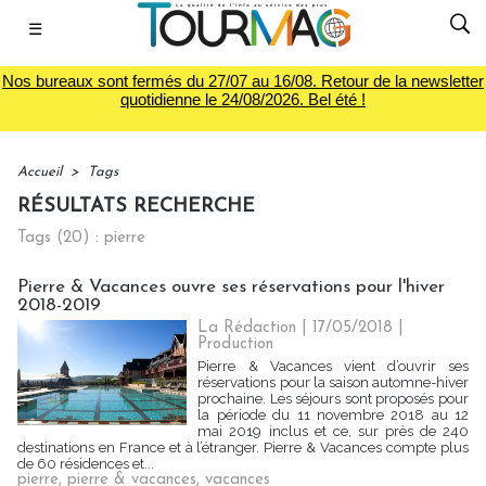
☰
Nos bureaux sont fermés du 27/07 au 16/08. Retour de la newsletter
quotidienne le 24/08/2026. Bel été !
Accueil
>
Tags
RÉSULTATS RECHERCHE
Tags (20) : pierre
Pierre & Vacances ouvre ses réservations pour l'hiver
2018-2019
La Rédaction
| 17/05/2018
|
Production
Pierre & Vacances vient d’ouvrir ses
réservations pour la saison automne-hiver
prochaine. Les séjours sont proposés pour
la période du 11 novembre 2018 au 12
mai 2019 inclus et ce, sur près de 240
destinations en France et à l’étranger. Pierre & Vacances compte plus
de 60 résidences et...
pierre
,
pierre & vacances
,
vacances