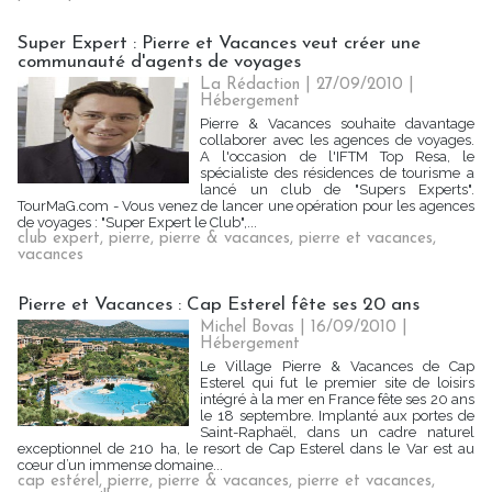
Super Expert : Pierre et Vacances veut créer une
communauté d'agents de voyages
La Rédaction | 27/09/2010
|
Hébergement
Pierre & Vacances souhaite davantage
collaborer avec les agences de voyages.
A l'occasion de l'IFTM Top Resa, le
spécialiste des résidences de tourisme a
lancé un club de "Supers Experts".
TourMaG.com - Vous venez de lancer une opération pour les agences
de voyages : "Super Expert le Club",...
club expert
,
pierre
,
pierre & vacances
,
pierre et vacances
,
vacances
Pierre et Vacances : Cap Esterel fête ses 20 ans
Michel Bovas | 16/09/2010
|
Hébergement
Le Village Pierre & Vacances de Cap
Esterel qui fut le premier site de loisirs
intégré à la mer en France fête ses 20 ans
le 18 septembre. Implanté aux portes de
Saint-Raphaël, dans un cadre naturel
exceptionnel de 210 ha, le resort de Cap Esterel dans le Var est au
cœur d’un immense domaine...
cap estérel
,
pierre
,
pierre & vacances
,
pierre et vacances
,