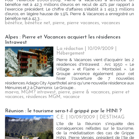
bénéfice net à 42,3 millions d’euros en recul de 42% par rapport à
l'exercice précédent. Le chiffre d'affaires s'établit à 1 451,3 millions
d’euros, en légère hausse de 1,9%. Pierre & Vacances a enregistré un
bénéfice net à 42,3...
bénéfice
,
bénéfice net
,
pierre
,
pierre vacances
,
vacances
Alpes : Pierre et Vacances acquiert les résidences
Intrawest
La rédaction | 10/09/2009
|
Hébergement
Pierre & Vacances vient d'acquérir les 2
résidences d'Intrawest : Arc 1950 « Le
Village » et Flaine « Montsoleil ». Le
Groupe annonce également pour cet
hiver l'ouverture de 7 nouvelles
résidences Adagio City Aparthotel ainsi qu'une nouvelle résidence aux
Ménuires et 2 à Chamonix. Le Groupe...
maeva
,
MGM? intrawest
,
pierre
,
pierre & vacances
,
pierre et
vacances
,
résidences MGM
,
vacance
Réunion : le tourisme sera-t-il grippé par le H1N1 ?
C.E. | 10/09/2009
|
DESTIMAG
L'Ile de la Réunion s'inquiète des
conséquences néfastes sur le tourisme,
de la médiatisation des cas de Grippe
H1N1. Pierre Vergès, président de l'Ile de