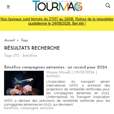
☰
Nos bureaux sont fermés du 27/07 au 16/08. Retour de la newsletter
quotidienne le 24/08/2026. Bel été !
Accueil
>
Tags
RÉSULTATS RECHERCHE
Tags (17) : bénéfice
Bénéfice compagnies aériennes : un record pour 2024
Manon Morelli
| 09/01/2024
|
AirMaG
L'Association du transport aérien
international (IATA) a annoncé des
projections de rentabilité renforcées pour
les compagnies aériennes en 2023.
L'International Air Transport Association
(IATA) a déclaré des prévisions de rentabilité renforcée pour les
compagnies aériennes en 2023, qui devraient...
bénéfice
,
compagnie aérienne