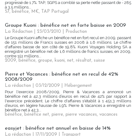
progressé de 1.7%. TAP, SGPS a comblé sa perte nette passant de - 285
à 3,5 millions...
57
,
bénéfice
,
M€
,
TAP Portugal
Groupe Kuoni : bénéfice net en forte baisse en 2009
La Rédaction | 23/03/2010
|
Production
Le Groupe Kuoni affiche un bénéfice net en fort recul en 2009, passant
de 151 millions de Francs suisses en 2008 à 1,6 millions. Le chiffre
d'affaires baisse de son côté de 19,8%. Kuoni Voyages Holding SA a
enregistré un bénéfice net de 1,6 millions de francs suisses, en 2009,
contre 151 millions...
2009
,
bénéfice
,
groupe
,
kuoni
,
net
,
résultat
,
suisse
Pierre et Vacances : bénéfice net en recul de 42%
2008/2009
La rédaction | 03/12/2009
|
Hébergement
Pour l'exercice 2008/2009, Pierre & Vacances a annoncé un
bénéfice net à 42,3 millions d’euros en recul de 42% par rapport à
l'exercice précédent. Le chiffre d'affaires s'établit à 1 451,3 millions
d’euros, en légère hausse de 1,9%. Pierre & Vacances a enregistré un
bénéfice net à 42,3...
bénéfice
,
bénéfice net
,
pierre
,
pierre vacances
,
vacances
easyjet : bénéfice net annuel en baisse de 14%
La rédaction | 17/11/2009
|
Transport