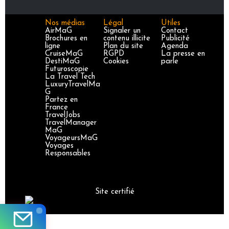
Nos médias
Légal
Utiles
AirMaG
Signaler un
Contact
Brochures en
contenu illicite
Publicité
ligne
Plan du site
Agenda
CruiseMaG
RGPD
La presse en
DestiMaG
Cookies
parle
Futuroscopie
La Travel Tech
LuxuryTravelMa
G
Partez en
France
TravelJobs
TravelManager
MaG
VoyageursMaG
Voyages
Responsables
Site certifié