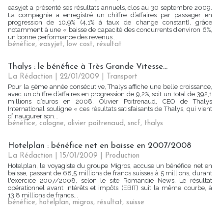
easyjet a présenté ses résultats annuels, clos au 30 septembre 2009.
La compagnie a enregistré un chiffre d’affaires par passager en
progression de 10,9% (4,1% à taux de change constant), grâce
notamment à une « baisse de capacité des concurrents d’environ 6%,
un bonne performance des revenus...
bénéfice
,
easyjet
,
low cost
,
résultat
Thalys : le bénéfice à Très Grande Vitesse...
La Rédaction
| 22/01/2009
|
Transport
Pour la 5ème année consécutive, Thalys affiche une belle croissance,
avec un chiffre d’affaires en progression de 9,2%, soit un total de 392,1
millions d’euros en 2008. Olivier Poitrenaud, CEO de Thalys
International souligne « ces résultats satisfaisants de Thalys, qui vient
d’inaugurer son...
bénéfice
,
cologne
,
olivier poitrenaud
,
sncf
,
thalys
Hotelplan : bénéfice net en baisse en 2007/2008
La Rédaction
| 15/01/2009
|
Production
Hotelplan, le voyagiste du groupe Migros, accuse un bénéfice net en
baisse, passant de 68,5 millions de francs suisses à 5 millions, durant
l'exercice 2007/2008, selon le site Romandie News. Le résultat
opérationnel avant intérêts et impôts (EBIT) suit la même courbe, à
13,8 millions de francs...
bénéfice
,
hotelplan
,
migros
,
résultat
,
suisse