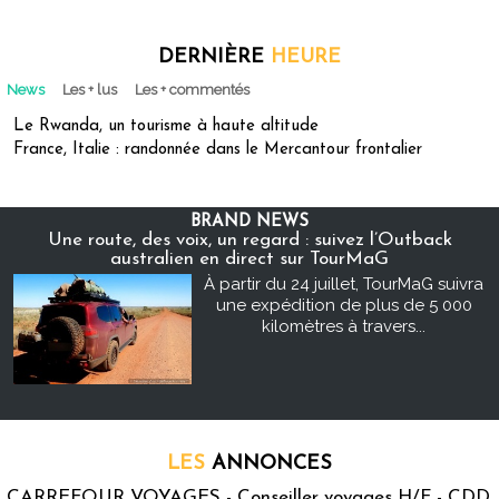
DERNIÈRE
HEURE
News
Les + lus
Les + commentés
Le Rwanda, un tourisme à haute altitude
France, Italie : randonnée dans le Mercantour frontalier
BRAND NEWS
Une route, des voix, un regard : suivez l’Outback
australien en direct sur TourMaG
À partir du 24 juillet, TourMaG suivra
une expédition de plus de 5 000
kilomètres à travers...
LES
ANNONCES
CARREFOUR VOYAGES - Conseiller voyages H/F - CDD