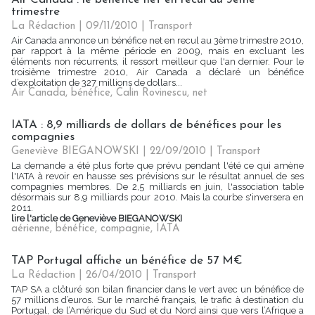
trimestre
La Rédaction | 09/11/2010
|
Transport
Air Canada annonce un bénéfice net en recul au 3ème trimestre 2010,
par rapport à la même période en 2009, mais en excluant les
éléments non récurrents, il ressort meilleur que l'an dernier. Pour le
troisième trimestre 2010, Air Canada a déclaré un bénéfice
d’exploitation de 327 millions de dollars...
Air Canada
,
bénéfice
,
Calin Rovinescu
,
net
IATA : 8,9 milliards de dollars de bénéfices pour les
compagnies
Geneviève BIEGANOWSKI | 22/09/2010
|
Transport
La demande a été plus forte que prévu pendant l'été ce qui amène
l'IATA à revoir en hausse ses prévisions sur le résultat annuel de ses
compagnies membres. De 2,5 milliards en juin, l'association table
désormais sur 8,9 milliards pour 2010. Mais la courbe s'inversera en
2011.
lire l'article de Geneviève BIEGANOWSKI
aérienne
,
bénéfice
,
compagnie
,
IATA
TAP Portugal affiche un bénéfice de 57 M€
La Rédaction | 26/04/2010
|
Transport
TAP SA a clôturé son bilan financier dans le vert avec un bénéfice de
57 millions d’euros. Sur le marché français, le trafic à destination du
Portugal, de l’Amérique du Sud et du Nord ainsi que vers l’Afrique a