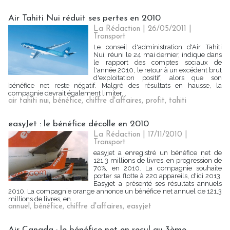
Air Tahiti Nui réduit ses pertes en 2010
La Rédaction | 26/05/2011
|
Transport
Le conseil d'administration d'Air Tahiti
Nui, réuni le 24 mai dernier, indique dans
le rapport des comptes sociaux de
l'année 2010, le retour à un excédent brut
d'exploitation positif, alors que son
bénéfice net reste négatif. Malgré des résultats en hausse, la
compagnie devrait également limiter...
air tahiti nui
,
bénéfice
,
chiffre d'affaires
,
profit
,
tahiti
easyJet : le bénéfice décolle en 2010
La Rédaction | 17/11/2010
|
Transport
easyjet a enregistré un bénéfice net de
121,3 millions de livres, en progression de
70%, en 2010. La compagnie souhaite
porter sa flotte à 220 appareils, d'ici 2013.
Easyjet a présenté ses résultats annuels
2010. La compagnie orange annonce un bénéfice net annuel de 121,3
millions de livres, en...
annuel
,
bénéfice
,
chiffre d'affaires
,
easyjet
Air Canada : le bénéfice net en recul au 3ème