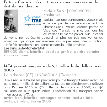
Patrice Caradec n'exclut pas de créer son réseau de
distribution directe
Michèle SANI | 09/01/2009
|
Production
Satisfait par une bonne année 2008 mais
échaudé par le dé référencement de
Thomas Cook, Patrice Caradec, patron de
Vacances Transat, ne met pas tous les
oeufs dans le même panier. Aucun canal
de vente ne représente aujourd'hui plus de 10% des ventes du
voyagiste... qui songe même à créer son propre réseau de distribution.
L'idée fait son chemin en France et dans la Belle province...
Lire l'article de Michèle SANI
182 000 clients
,
bénéfice
,
directeur général
,
patrice caradec
,
vacances transat
IATA prévoit une perte de 2,3 milliards de dollars pour
2008
La rédaction (CE) | 02/06/2008
|
Transport
IATA a revu à la baisse ses prévisions pour le transport aérien avec une
perte de 2,3 milliards de dollars. La facture de pétrole devrait s'élever
pour l'année 2008, à 176 milliards de dollars en 2008, soit 40
milliards de plus qu'en 2006. L'Association du Transport Aérien
International (IATA) a...
aérien
,
baril
,
bénéfice
,
compagnie aérienne
,
facture
,
iata
,
perte
,
pétrole
,
prévision 2008