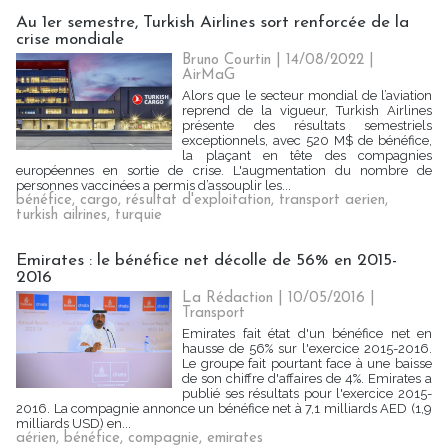
Au 1er semestre, Turkish Airlines sort renforcée de la
crise mondiale
Bruno Courtin
| 14/08/2022
|
AirMaG
Alors que le secteur mondial de l’aviation
reprend de la vigueur, Turkish Airlines
présente des résultats semestriels
exceptionnels, avec 520 M$ de bénéfice,
la plaçant en tête des compagnies
européennes en sortie de crise. L'augmentation du nombre de
personnes vaccinées a permis d’assouplir les...
bénéfice
,
cargo
,
résultat d'exploitation
,
transport aerien
,
turkish ailrines
,
turquie
Emirates : le bénéfice net décolle de 56% en 2015-
2016
La Rédaction
| 10/05/2016
|
Transport
Emirates fait état d'un bénéfice net en
hausse de 56% sur l'exercice 2015-2016.
Le groupe fait pourtant face à une baisse
de son chiffre d'affaires de 4%. Emirates a
publié ses résultats pour l'exercice 2015-
2016. La compagnie annonce un bénéfice net à 7,1 milliards AED (1,9
milliards USD) en...
aérien
,
bénéfice
,
compagnie
,
emirates