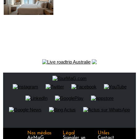
Nos médias
Légal
Utiles
AirMaG
Signaler un
Contact