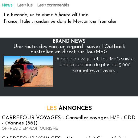
News
Les + lus
Les + commentés
Le Rwanda, un tourisme à haute altitude
France, Italie : randonnée dans le Mercantour frontalier
BRAND NEWS
Une route, des voix, un regard : suivez l’Outback
australien en direct sur TourMaG
À partir du 24 juillet, TourMaG suivra
une expédition de plus de 5 000
kilomètres à travers...
LES
ANNONCES
CARREFOUR VOYAGES - Conseiller voyages H/F - CDD
- (Vannes (56))
OFFRES D'EMPLOI TOURISME