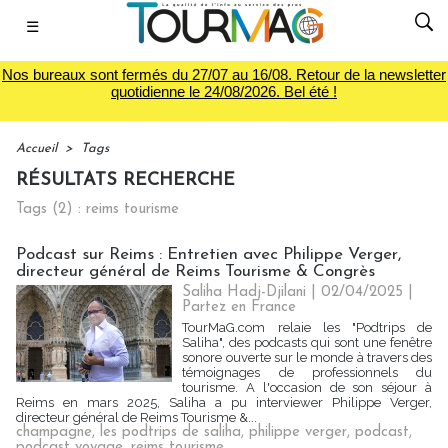
☰
Nos bureaux sont fermés du 27/07 au 16/08. Retour de la newsletter
quotidienne le 24/08/2026. Bel été !
Accueil
>
Tags
RÉSULTATS RECHERCHE
Tags (2) : reims tourisme
Podcast sur Reims : Entretien avec Philippe Verger,
directeur général de Reims Tourisme & Congrès
Saliha Hadj-Djilani | 02/04/2025
|
Partez en France
TourMaG.com relaie les "Podtrips de
Saliha", des podcasts qui sont une fenêtre
sonore ouverte sur le monde à travers des
témoignages de professionnels du
tourisme. A l'occasion de son séjour à
Reims en mars 2025, Saliha a pu interviewer Philippe Verger,
directeur général de Reims Tourisme &...
champagne
,
les podtrips de saliha
,
philippe verger
,
podcast
,
podcast voyage
,
reims tourisme