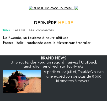
DERNIÈRE
HEURE
News
Les + lus
Les + commentés
Le Rwanda, un tourisme à haute altitude
France, Italie : randonnée dans le Mercantour frontalier
BRAND NEWS
Une route, des voix, un regard : suivez l’Outback
australien en direct sur TourMaG
À partir du 24 juillet, TourMaG suivra
une expédition de plus de 5 000
kilomètres à travers...