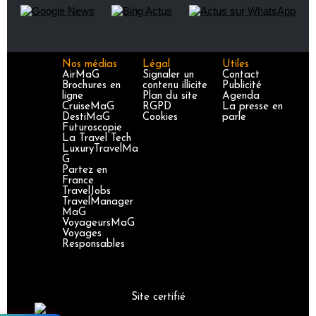
Nos médias
Légal
Utiles
AirMaG
Signaler un
Contact
Brochures en
contenu illicite
Publicité
ligne
Plan du site
Agenda
CruiseMaG
RGPD
La presse en
DestiMaG
Cookies
parle
Futuroscopie
La Travel Tech
LuxuryTravelMa
G
Partez en
France
TravelJobs
TravelManager
MaG
VoyageursMaG
Voyages
Responsables
Site certifié