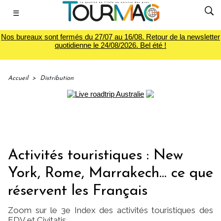
☰
Nos bureaux sont fermés du 27/07 au 16/08. Retour de la newsletter
quotidienne le 24/08/2026. Bel été !
Accueil
>
Distribution
Activités touristiques : New
York, Rome, Marrakech... ce que
réservent les Français
Zoom sur le 3e Index des activités touristiques des
EDV et Civitatis