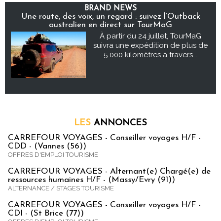
BRAND NEWS
Une route, des voix, un regard : suivez l’Outback
australien en direct sur TourMaG
À partir du 24 juillet, TourMaG
suivra une expédition de plus de
5 000 kilomètres à travers...
LES
ANNONCES
CARREFOUR VOYAGES - Conseiller voyages H/F -
CDD - (Vannes (56))
OFFRES D'EMPLOI TOURISME
CARREFOUR VOYAGES - Alternant(e) Chargé(e) de
ressources humaines H/F - (Massy/Evry (91))
ALTERNANCE / STAGES TOURISME
CARREFOUR VOYAGES - Conseiller voyages H/F -
CDI - (St Brice (77))