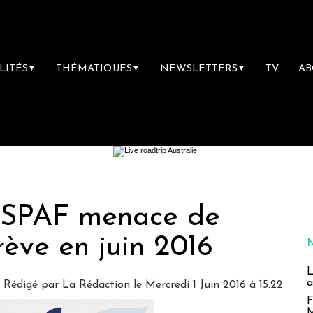
LITÉS
THÉMATIQUES
NEWSLETTERS
TV
A
▼
▼
▼
le SPAF menace de
rève en juin 2016
L
a
Rédigé par
La Rédaction
le Mercredi 1 Juin 2016 à 15:22
F
M