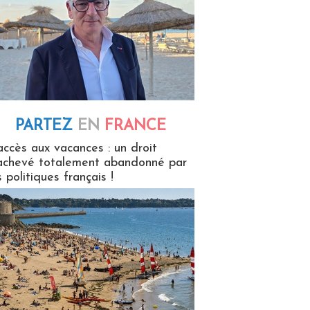
PARTEZ
EN
FRANCE
 en France
accès aux vacances : un droit
achevé totalement abandonné par
s politiques français !