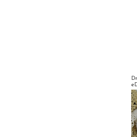
AirMa
Dr
e