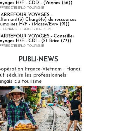
oyages H/F - CDD - (Vannes (56))
FFRES D'EMPLOI TOURISME
CARREFOUR VOYAGES -
lternant(e) Chargé(e) de ressources
umaines H/F - (Massy/Evry (91))
LTERNANCE / STAGES TOURISME
ARREFOUR VOYAGES - Conseiller
oyages H/F - CDI - (St Brice (77))
FFRES D'EMPLOI TOURISME
PUBLI-NEWS
ews
opération France-Vietnam : Hanoï
ut séduire les professionnels
ançais du tourisme