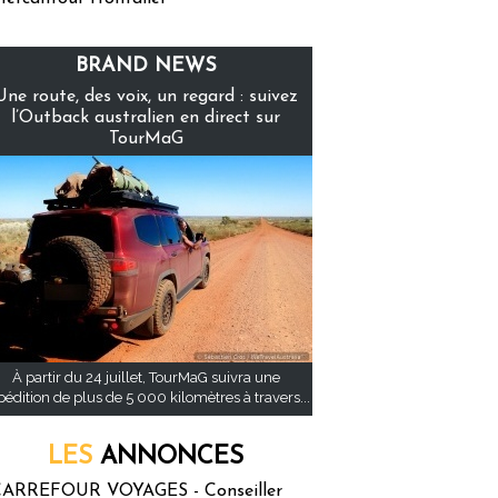
BRAND NEWS
Une route, des voix, un regard : suivez
l’Outback australien en direct sur
TourMaG
À partir du 24 juillet, TourMaG suivra une
pédition de plus de 5 000 kilomètres à travers...
LES
ANNONCES
ARREFOUR VOYAGES - Conseiller