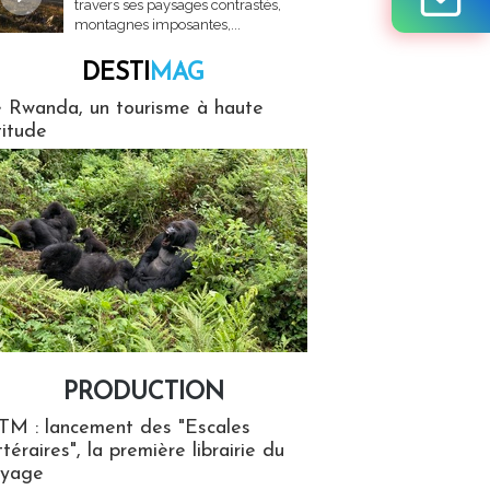
travers ses paysages contrastés,
montagnes imposantes,...
DESTI
MAG
MAG
 Rwanda, un tourisme à haute
titude
PRODUCTION
ion
TM : lancement des "Escales
ttéraires", la première librairie du
oyage