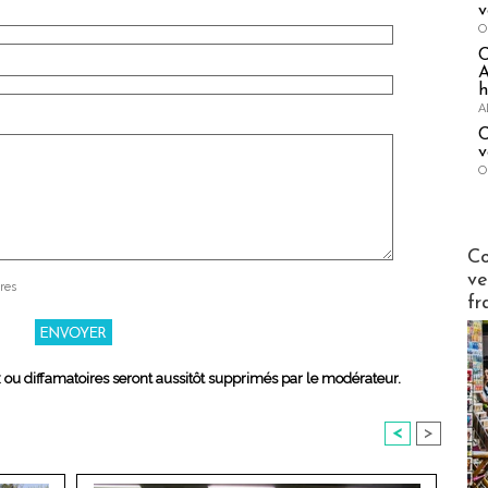
v
O
A
h
A
C
v
O
Publi-n
Co
ve
res
fr
x ou diffamatoires seront aussitôt supprimés par le modérateur.
<
>