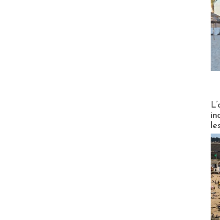
Partez
L’
in
le