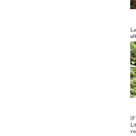
DESTI
Le
al
Product
IF
Li
v