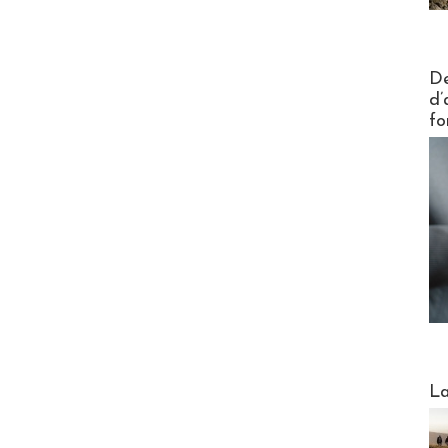
Actus V
De
d’
fo
Webinai
La