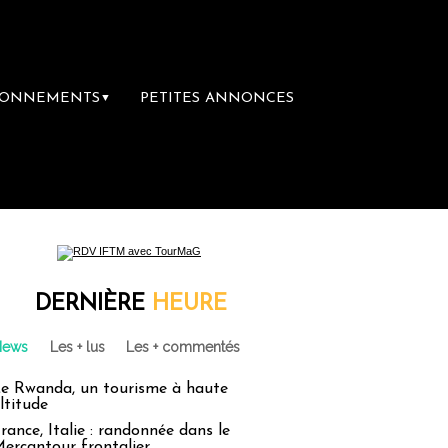
BONNEMENTS
PETITES ANNONCES
▼
DERNIÈRE
HEURE
News
Les + lus
Les + commentés
e Rwanda, un tourisme à haute
ltitude
rance, Italie : randonnée dans le
ercantour frontalier