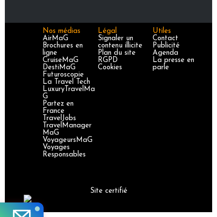
Nos médias
Légal
Utiles
AirMaG
Signaler un
Contact
Brochures en
contenu illicite
Publicité
ligne
Plan du site
Agenda
CruiseMaG
RGPD
La presse en
DestiMaG
Cookies
parle
Futuroscopie
La Travel Tech
LuxuryTravelMa
G
Partez en
France
TravelJobs
TravelManager
MaG
VoyageursMaG
Voyages
Responsables
Site certifié