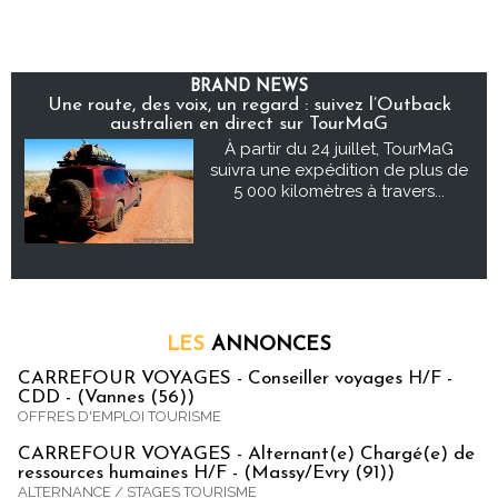
BRAND NEWS
Une route, des voix, un regard : suivez l’Outback
australien en direct sur TourMaG
À partir du 24 juillet, TourMaG
suivra une expédition de plus de
5 000 kilomètres à travers...
LES
ANNONCES
CARREFOUR VOYAGES - Conseiller voyages H/F -
CDD - (Vannes (56))
OFFRES D'EMPLOI TOURISME
CARREFOUR VOYAGES - Alternant(e) Chargé(e) de
ressources humaines H/F - (Massy/Evry (91))
ALTERNANCE / STAGES TOURISME