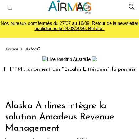
☰
Nos bureaux sont fermés du 27/07 au 16/08. Retour de la newsletter
quotidienne le 24/08/2026. Bel été !
Accueil
>
AirMaG
IFTM : lancement des "Escales Littéraires", la première libr
Alaska Airlines intègre la
solution Amadeus Revenue
Management