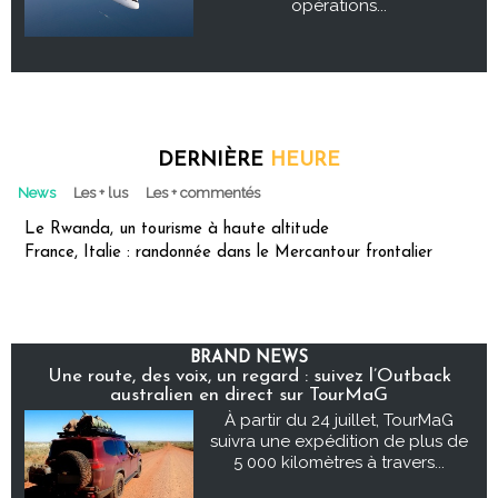
opérations...
DERNIÈRE
HEURE
News
Les + lus
Les + commentés
Le Rwanda, un tourisme à haute altitude
France, Italie : randonnée dans le Mercantour frontalier
BRAND NEWS
Une route, des voix, un regard : suivez l’Outback
australien en direct sur TourMaG
À partir du 24 juillet, TourMaG
suivra une expédition de plus de
5 000 kilomètres à travers...