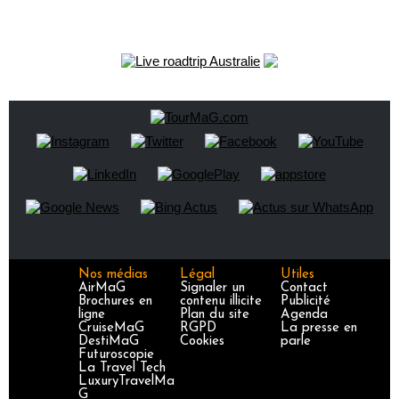
Nos médias
Légal
Utiles
AirMaG
Signaler un
Contact
Brochures en
contenu illicite
Publicité
ligne
Plan du site
Agenda
CruiseMaG
RGPD
La presse en
DestiMaG
Cookies
parle
Futuroscopie
La Travel Tech
LuxuryTravelMa
G