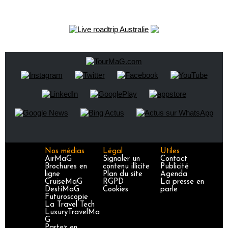
Nos médias
Légal
Utiles
AirMaG
Signaler un
Contact
Brochures en
contenu illicite
Publicité
ligne
Plan du site
Agenda
CruiseMaG
RGPD
La presse en
DestiMaG
Cookies
parle
Futuroscopie
La Travel Tech
LuxuryTravelMa
G
Partez en