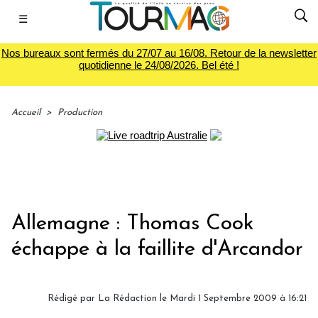
☰
Nos bureaux sont fermés du 27/07 au 16/08. Retour de la newsletter
quotidienne le 24/08/2026. Bel été !
Accueil
>
Production
Allemagne : Thomas Cook
échappe à la faillite d'Arcandor
Rédigé par
La Rédaction
le Mardi 1 Septembre 2009 à 16:21