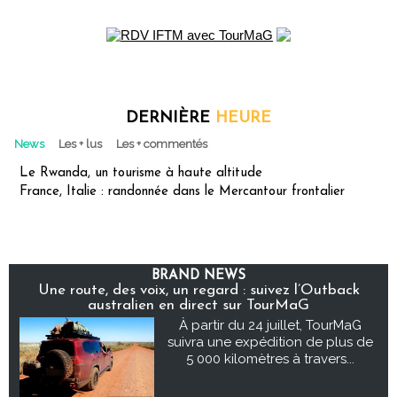
DERNIÈRE
HEURE
News
Les + lus
Les + commentés
Le Rwanda, un tourisme à haute altitude
France, Italie : randonnée dans le Mercantour frontalier
BRAND NEWS
Une route, des voix, un regard : suivez l’Outback
australien en direct sur TourMaG
À partir du 24 juillet, TourMaG
suivra une expédition de plus de
5 000 kilomètres à travers...