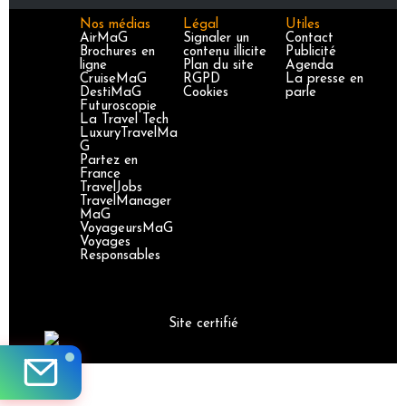
Nos médias
Légal
Utiles
AirMaG
Signaler un
Contact
Brochures en
contenu illicite
Publicité
ligne
Plan du site
Agenda
CruiseMaG
RGPD
La presse en
DestiMaG
Cookies
parle
Futuroscopie
La Travel Tech
LuxuryTravelMa
G
Partez en
France
TravelJobs
TravelManager
MaG
VoyageursMaG
Voyages
Responsables
Site certifié