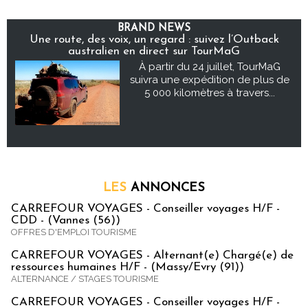
BRAND NEWS
Une route, des voix, un regard : suivez l’Outback
australien en direct sur TourMaG
À partir du 24 juillet, TourMaG
suivra une expédition de plus de
5 000 kilomètres à travers...
LES
ANNONCES
CARREFOUR VOYAGES - Conseiller voyages H/F -
CDD - (Vannes (56))
OFFRES D'EMPLOI TOURISME
CARREFOUR VOYAGES - Alternant(e) Chargé(e) de
ressources humaines H/F - (Massy/Evry (91))
ALTERNANCE / STAGES TOURISME
CARREFOUR VOYAGES - Conseiller voyages H/F -