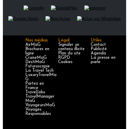
Nos médias
Légal
Utiles
AirMaG
Signaler un
Contact
Brochures en
contenu illicite
Publicité
ligne
Plan du site
Agenda
CruiseMaG
RGPD
La presse en
DestiMaG
Cookies
parle
Futuroscopie
La Travel Tech
LuxuryTravelMa
G
Partez en
France
TravelJobs
TravelManager
MaG
VoyageursMaG
Voyages
Responsables