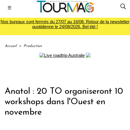
☰
Nos bureaux sont fermés du 27/07 au 16/08. Retour de la newsletter
quotidienne le 24/08/2026. Bel été !
Accueil
>
Production
Anatol : 20 TO organiseront 10
workshops dans l'Ouest en
novembre