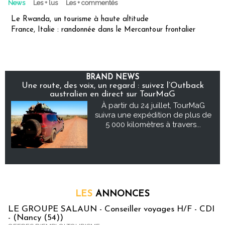
News
Les + lus
Les + commentés
Le Rwanda, un tourisme à haute altitude
France, Italie : randonnée dans le Mercantour frontalier
BRAND NEWS
Une route, des voix, un regard : suivez l’Outback
australien en direct sur TourMaG
À partir du 24 juillet, TourMaG
suivra une expédition de plus de
5 000 kilomètres à travers...
LES
ANNONCES
LE GROUPE SALAUN - Conseiller voyages H/F - CDI
- (Nancy (54))