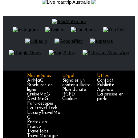
Nos médias
Légal
Utiles
AirMaG
Signaler un
Contact
Brochures en
contenu illicite
Publicité
ligne
Plan du site
Agenda
CruiseMaG
RGPD
La presse en
DestiMaG
Cookies
parle
Futuroscopie
La Travel Tech
LuxuryTravelMa
G
Partez en
France
TravelJobs
TravelManager