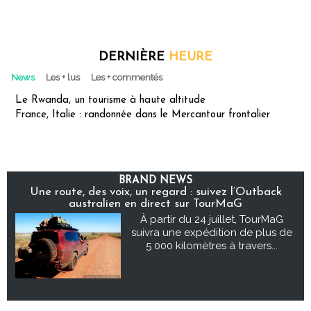
DERNIÈRE
HEURE
News
Les + lus
Les + commentés
Le Rwanda, un tourisme à haute altitude
France, Italie : randonnée dans le Mercantour frontalier
BRAND NEWS
Une route, des voix, un regard : suivez l’Outback
australien en direct sur TourMaG
À partir du 24 juillet, TourMaG
suivra une expédition de plus de
5 000 kilomètres à travers...