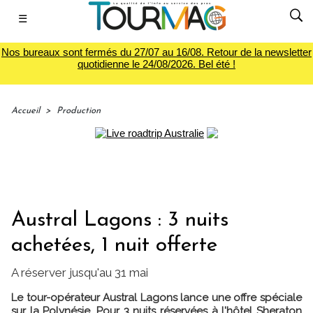
☰
Nos bureaux sont fermés du 27/07 au 16/08. Retour de la newsletter
quotidienne le 24/08/2026. Bel été !
Accueil
>
Production
Austral Lagons : 3 nuits
achetées, 1 nuit offerte
A réserver jusqu'au 31 mai
Le tour-opérateur Austral Lagons lance une offre spéciale
sur la Polynésie. Pour 3 nuits réservées à l'hôtel Sheraton