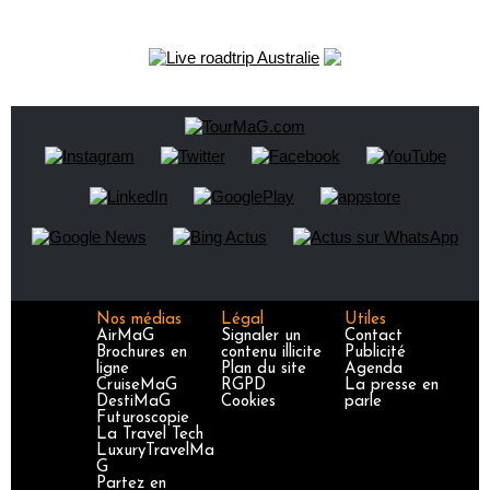
Nos médias
Légal
Utiles
AirMaG
Signaler un
Contact
Brochures en
contenu illicite
Publicité
ligne
Plan du site
Agenda
CruiseMaG
RGPD
La presse en
DestiMaG
Cookies
parle
Futuroscopie
La Travel Tech
LuxuryTravelMa
G
Partez en