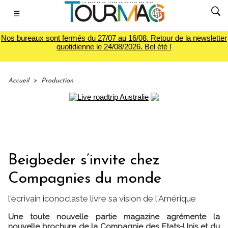
☰
Nos bureaux sont fermés du 27/07 au 16/08. Retour de la newsletter
quotidienne le 24/08/2026. Bel été !
Accueil
>
Production
Beigbeder s’invite chez
Compagnies du monde
l'écrivain iconoclaste livre sa vision de l'Amérique
Une toute nouvelle partie magazine agrémente la
nouvelle brochure de la Compagnie des Etats-Unis et du