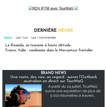
DERNIÈRE
HEURE
News
Les + lus
Les + commentés
Le Rwanda, un tourisme à haute altitude
France, Italie : randonnée dans le Mercantour frontalier
BRAND NEWS
Une route, des voix, un regard : suivez l’Outback
australien en direct sur TourMaG
À partir du 24 juillet, TourMaG
suivra une expédition de plus de
5 000 kilomètres à travers...