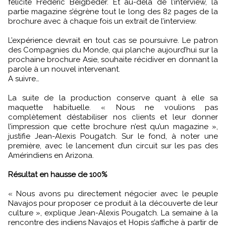
félicite Frédéric Beigbeder. Et au-delà de l’interview, la
partie magazine s’égrène tout le long des 82 pages de la
brochure avec à chaque fois un extrait de l’interview.
L’expérience devrait en tout cas se poursuivre. Le patron
des Compagnies du Monde, qui planche aujourd’hui sur la
prochaine brochure Asie, souhaite récidiver en donnant la
parole à un nouvel intervenant.
A suivre…
La suite de la production conserve quant à elle sa
maquette habituelle. « Nous ne voulions pas
complètement déstabiliser nos clients et leur donner
l’impression que cette brochure n’est qu’un magazine »,
justifie Jean-Alexis Pougatch. Sur le fond, à noter une
première, avec le lancement d’un circuit sur les pas des
Amérindiens en Arizona.
Résultat en hausse de 100%
« Nous avons pu directement négocier avec le peuple
Navajos pour proposer ce produit à la découverte de leur
culture », explique Jean-Alexis Pougatch. La semaine à la
rencontre des indiens Navajos et Hopis s’affiche à partir de