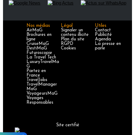
Nos médias
Légal
Utiles
AirMaG
Signaler un
Contact
Brochures en
contenu illicite
Publicité
ligne
Plan du site
Agenda
CruiseMaG
RGPD
La presse en
DestiMaG
Cookies
parle
Futuroscopie
La Travel Tech
LuxuryTravelMa
G
Partez en
France
TravelJobs
TravelManager
MaG
VoyageursMaG
Voyages
Responsables
Site certifié