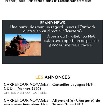
France, Italie : randonnée dans le Mercantour frontalier
BRAND NEWS
Une route, des voix, un regard : suivez l’Outback
australien en direct sur TourMaG
À partir du 24 juillet, TourMaG
suivra une expédition de plus de
5 000 kilomètres à travers...
LES
ANNONCES
CARREFOUR VOYAGES - Conseiller voyages H/F -
CDD - (Vannes (56))
OFFRES D'EMPLOI TOURISME
CARREFOUR VOYAGES - Alternant(e) Chargé(e) de
ressources humaines H/F - (Massy/Evry (91))