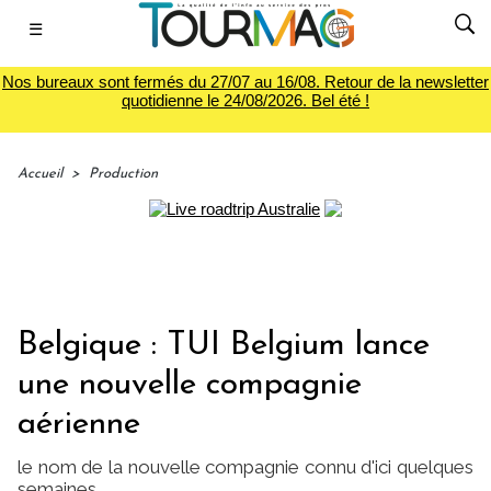
☰
Nos bureaux sont fermés du 27/07 au 16/08. Retour de la newsletter
quotidienne le 24/08/2026. Bel été !
Accueil
>
Production
Belgique : TUI Belgium lance
une nouvelle compagnie
aérienne
le nom de la nouvelle compagnie connu d'ici quelques
semaines