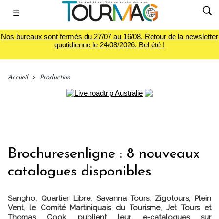
☰
Nos bureaux sont fermés du 27/07 au 16/08. Retour de la newsletter
quotidienne le 24/08/2026. Bel été !
Accueil
>
Production
Brochuresenligne : 8 nouveaux
catalogues disponibles
Sangho, Quartier Libre, Savanna Tours, Zigotours, Plein
Vent, le Comité Martiniquais du Tourisme, Jet Tours et
Thomas Cook publient leur e-catalogues sur