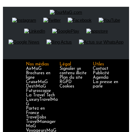
Nos médias
Légal
Utiles
AirMaG
Signaler un
Contact
Brochures en
contenu illicite
Publicité
ligne
Plan du site
Agenda
CruiseMaG
RGPD
La presse en
DestiMaG
Cookies
parle
Futuroscopie
La Travel Tech
LuxuryTravelMa
G
Partez en
France
TravelJobs
TravelManager
MaG
VoyageursMaG