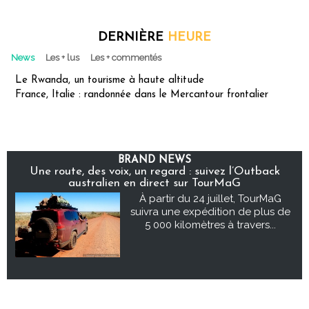
DERNIÈRE
HEURE
News
Les + lus
Les + commentés
Le Rwanda, un tourisme à haute altitude
France, Italie : randonnée dans le Mercantour frontalier
BRAND NEWS
Une route, des voix, un regard : suivez l’Outback
australien en direct sur TourMaG
À partir du 24 juillet, TourMaG
suivra une expédition de plus de
5 000 kilomètres à travers...