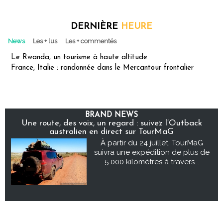
DERNIÈRE
HEURE
News
Les + lus
Les + commentés
Le Rwanda, un tourisme à haute altitude
France, Italie : randonnée dans le Mercantour frontalier
BRAND NEWS
Une route, des voix, un regard : suivez l’Outback
australien en direct sur TourMaG
À partir du 24 juillet, TourMaG
suivra une expédition de plus de
5 000 kilomètres à travers...