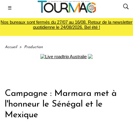
☰
Nos bureaux sont fermés du 27/07 au 16/08. Retour de la newsletter
quotidienne le 24/08/2026. Bel été !
Accueil
>
Production
Campagne : Marmara met à
l'honneur le Sénégal et le
Mexique