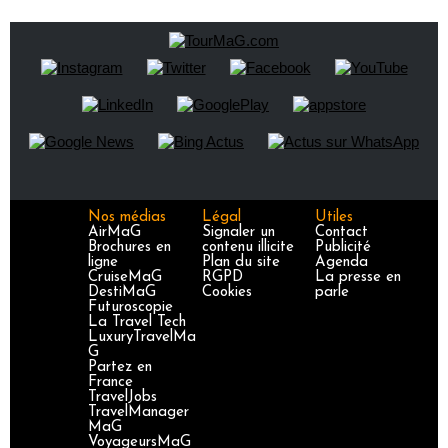
Nos médias
Légal
Utiles
AirMaG
Signaler un
Contact
Brochures en
contenu illicite
Publicité
ligne
Plan du site
Agenda
CruiseMaG
RGPD
La presse en
DestiMaG
Cookies
parle
Futuroscopie
La Travel Tech
LuxuryTravelMa
G
Partez en
France
TravelJobs
TravelManager
MaG
VoyageursMaG