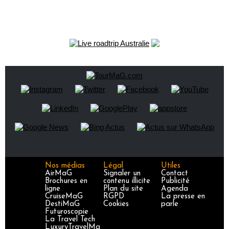
Nos médias
Légal
Utiles
AirMaG
Signaler un
Contact
Brochures en
contenu illicite
Publicité
ligne
Plan du site
Agenda
CruiseMaG
RGPD
La presse en
DestiMaG
Cookies
parle
Futuroscopie
La Travel Tech
LuxuryTravelMa