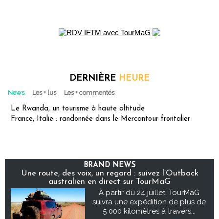
DERNIÈRE
HEURE
News
Les + lus
Les + commentés
Le Rwanda, un tourisme à haute altitude
France, Italie : randonnée dans le Mercantour frontalier
BRAND NEWS
Une route, des voix, un regard : suivez l’Outback
australien en direct sur TourMaG
À partir du 24 juillet, TourMaG
suivra une expédition de plus de
5 000 kilomètres à travers...