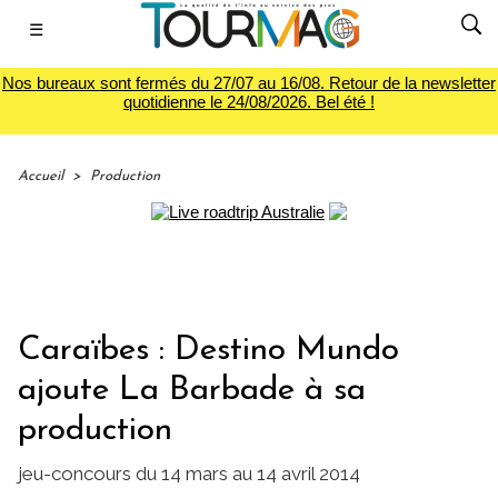
☰
Nos bureaux sont fermés du 27/07 au 16/08. Retour de la newsletter
quotidienne le 24/08/2026. Bel été !
Accueil
>
Production
Caraïbes : Destino Mundo
ajoute La Barbade à sa
production
jeu-concours du 14 mars au 14 avril 2014