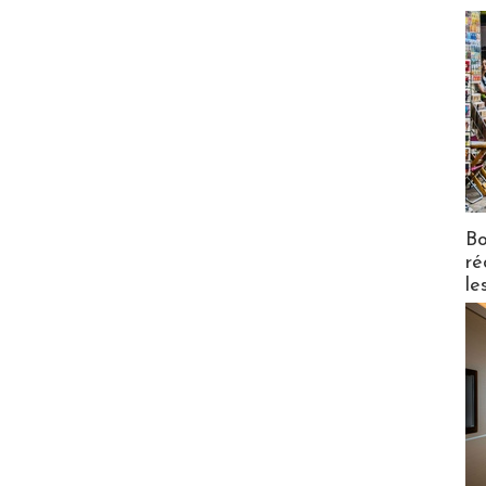
Bo
ré
le