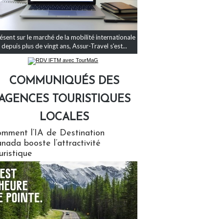
ésent sur le marché de la mobilité internationale
depuis plus de vingt ans, Assur-Travel s'est...
COMMUNIQUÉS DES
AGENCES TOURISTIQUES
LOCALES
qués des agences touristiques locales
mment l’IA de Destination
nada booste l’attractivité
uristique