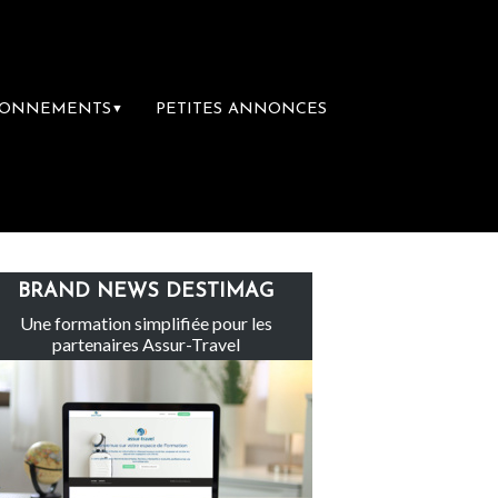
BONNEMENTS
PETITES ANNONCES
▼
Le groupe Sainte-Claire rachète Eden Tou
BRAND NEWS DESTIMAG
Une formation simplifiée pour les
partenaires Assur-Travel