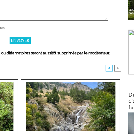
res
x ou diffamatoires seront aussitôt supprimés par le modérateur.
<
>
Actus V
De
d’
fo