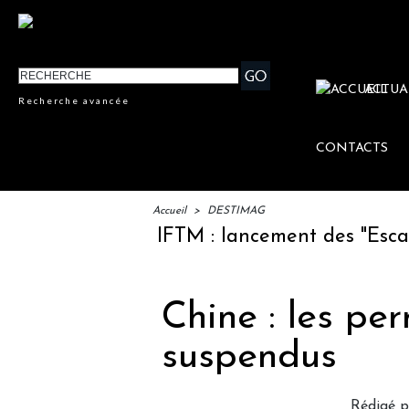
ACTUA
Recherche avancée
CONTACTS
Accueil
>
DESTIMAG
IFTM : lancement des "Escales L
Chine : les pe
suspendus
Rédigé 