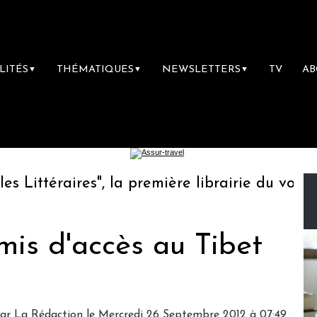
LITÉS
THÉMATIQUES
NEWSLETTERS
TV
A
▼
▼
▼
ittéraires", la première librairie du voyage
rmis d'accès au Tibet
par
La Rédaction
le Mercredi 26 Septembre 2012 à 07:49