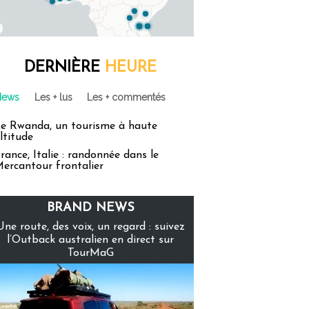
DERNIÈRE
HEURE
News
Les + lus
Les + commentés
e Rwanda, un tourisme à haute
ltitude
rance, Italie : randonnée dans le
ercantour frontalier
BRAND NEWS
Une route, des voix, un regard : suivez
l’Outback australien en direct sur
TourMaG