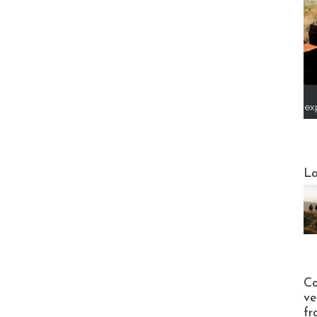
ex
Webinai
La
Publi-n
Co
ve
fr