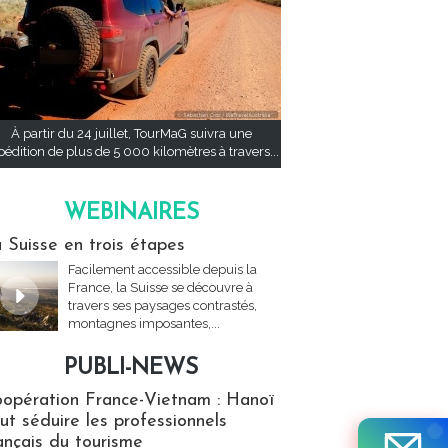
À partir du 24 juillet, TourMaG suivra une
pédition de plus de 5 000 kilomètres à travers...
WEBINAIRES
res
 Suisse en trois étapes
Facilement accessible depuis la
France, la Suisse se découvre à
travers ses paysages contrastés,
montagnes imposantes,...
PUBLI-NEWS
ews
opération France-Vietnam : Hanoï
ut séduire les professionnels
ançais du tourisme