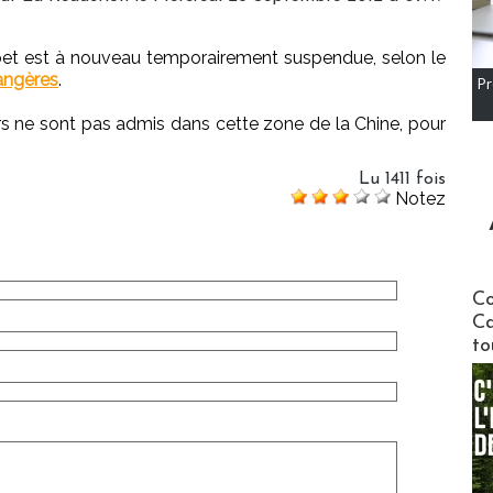
ibet est à nouveau temporairement suspendue, selon le
rangères
.
Pr
rs ne sont pas admis dans cette zone de la Chine, pour
Lu 1411 fois
Notez
Communi
Co
Ca
to