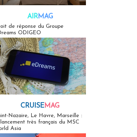
AIR
MAG
G
oit de réponse du Groupe
Dreams ODIGEO
CRUISE
MAG
MaG
int-Nazaire, Le Havre, Marseille :
 lancement très français du MSC
rld Asia