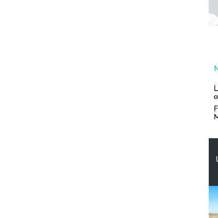
L
a
F
M