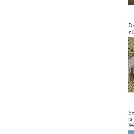
AirMa
Dr
e
Cruise
Sa
le
Wo