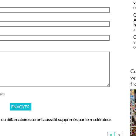
v
O
A
h
A
C
v
O
Publi-n
Co
ve
fr
res
x ou diffamatoires seront aussitôt supprimés par le modérateur.
<
>