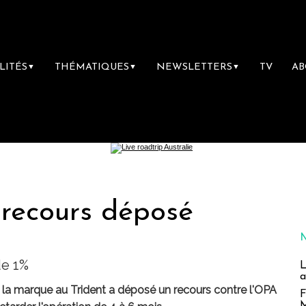
LITÉS
THÉMATIQUES
NEWSLETTERS
TV
A
▼
▼
▼
 recours déposé
de 1%
L
a
 la marque au Trident a déposé un recours contre l'OPA
F
M