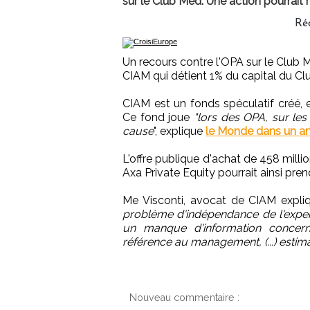
sur le Club Med. Une action pourrait r
Ré
Un recours contre l'OPA sur le Club 
CIAM qui détient 1% du capital du Cl
CIAM est un fonds spéculatif créé, e
Ce fond joue
"lors des OPA, sur les 
cause
", explique
le Monde dans un art
L'offre publique d'achat de 458 milli
Axa Private Equity pourrait ainsi pren
Me Visconti, avocat de CIAM expli
problème d'indépendance de l'expert
un manque d'information concerna
référence au management, (...) estiman
Nouveau commentaire :