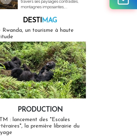
travers ses paysages contrastés,
montagnes imposantes,...
DESTI
MAG
MAG
 Rwanda, un tourisme à haute
titude
PRODUCTION
ion
TM : lancement des "Escales
ttéraires", la première librairie du
oyage