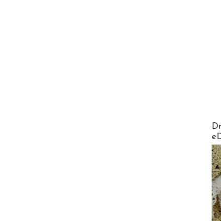
AirMa
Dr
e