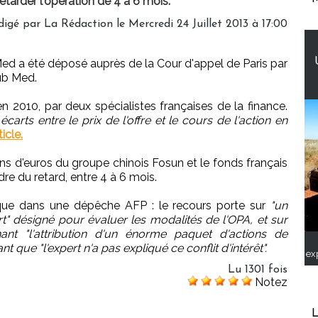
etarder l'opération de 4 à 6 mois.
digé par
La Rédaction
le Mercredi 24 Juillet 2013 à 17:00
Med a été déposé auprès de la Cour d'appel de Paris par
ub Med.
n 2010, par deux spécialistes françaises de la finance.
écarts entre le prix de l'offre et le cours de l'action en
icle.
ons d'euros du groupe chinois Fosun et le fonds français
dre du retard, entre 4 à 6 mois.
que dans une dépêche AFP : le recours porte sur
"un
" désigné pour évaluer les modalités de l'OPA, et sur
nt "l'attribution d'un énorme paquet d'actions de
t que "l'expert n'a pas expliqué ce conflit d'intérêt".
ex
Lu 1301 fois
Notez
L