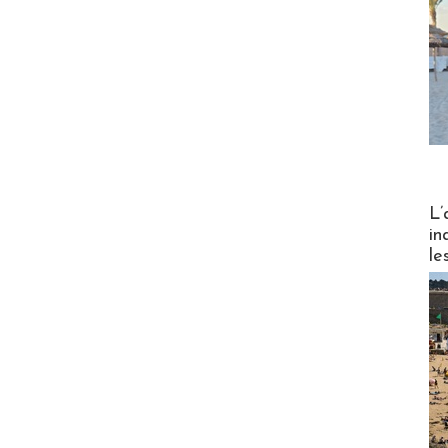
Partez
L’
in
le