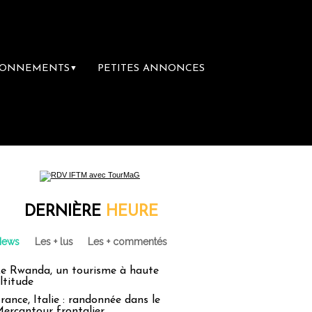
BONNEMENTS
PETITES ANNONCES
▼
DERNIÈRE
HEURE
News
Les + lus
Les + commentés
e Rwanda, un tourisme à haute
ltitude
rance, Italie : randonnée dans le
ercantour frontalier