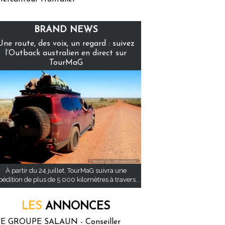
BRAND NEWS
Une route, des voix, un regard : suivez
l’Outback australien en direct sur
TourMaG
À partir du 24 juillet, TourMaG suivra une
pédition de plus de 5 000 kilomètres à travers...
LES
ANNONCES
E GROUPE SALAUN - Conseiller