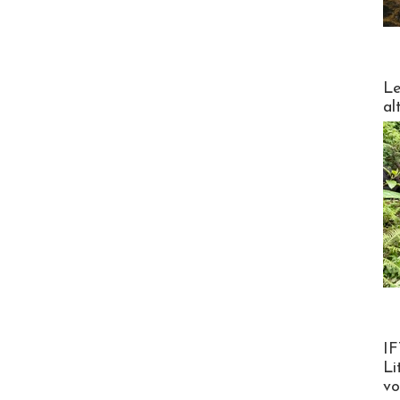
DESTI
Le
al
Product
IF
Li
v