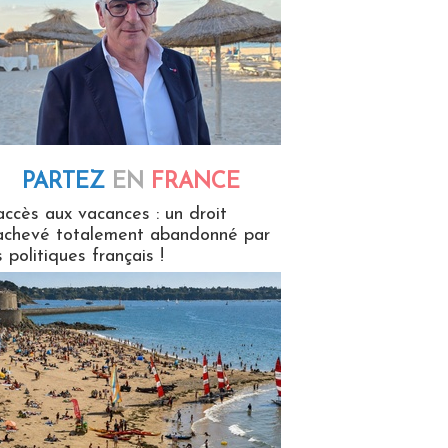
PARTEZ
EN
FRANCE
 en France
accès aux vacances : un droit
achevé totalement abandonné par
s politiques français !