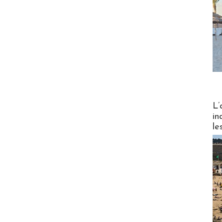
Partez
L’
in
le