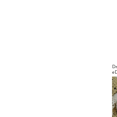
AirMa
Dr
e