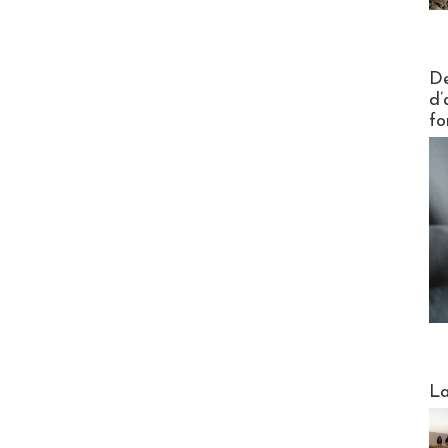
Actus V
De
d’
fo
Webinai
La