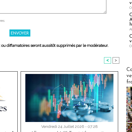
v
O
A
res
h
A
C
v
x ou diffamatoires seront aussitôt supprimés par le modérateur.
O
<
>
Publi-n
Co
ve
fr
Vendredi 24 Juillet 2026 - 07:28