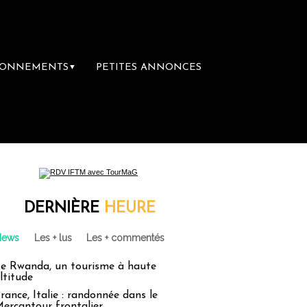
BONNEMENTS
PETITES ANNONCES
▼
DERNIÈRE
HEURE
News
Les + lus
Les + commentés
e Rwanda, un tourisme à haute
ltitude
rance, Italie : randonnée dans le
ercantour frontalier