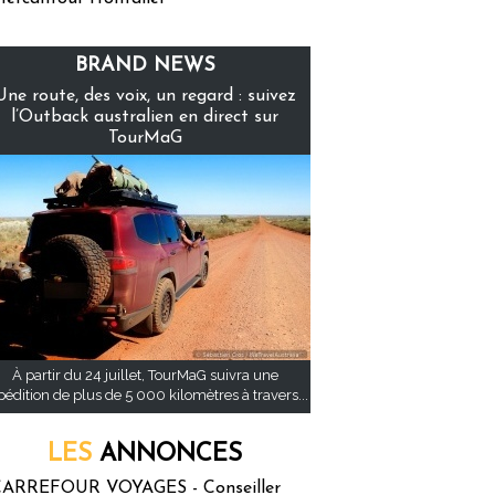
BRAND NEWS
Une route, des voix, un regard : suivez
l’Outback australien en direct sur
TourMaG
À partir du 24 juillet, TourMaG suivra une
pédition de plus de 5 000 kilomètres à travers...
LES
ANNONCES
ARREFOUR VOYAGES - Conseiller