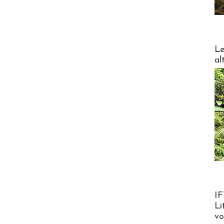
DESTI
Le
al
Product
IF
Li
v