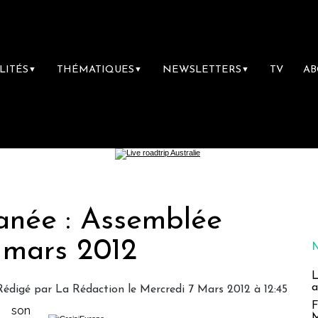
LITÉS
THÉMATIQUES
NEWSLETTERS
TV
A
▼
▼
▼
anée : Assemblée
 mars 2012
L
a
Rédigé par
La Rédaction
le Mercredi 7 Mars 2012 à 12:45
F
e son
M