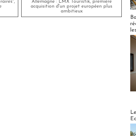
aires",
Allemagne : LMX Touristik, première
e
acquisition d'un projet européen plus
ambitieux
Bo
ré
le
Distribu
Le
Ed