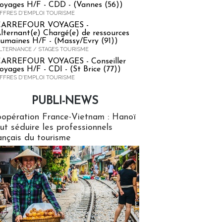
oyages H/F - CDD - (Vannes (56))
FFRES D'EMPLOI TOURISME
CARREFOUR VOYAGES -
lternant(e) Chargé(e) de ressources
umaines H/F - (Massy/Evry (91))
LTERNANCE / STAGES TOURISME
ARREFOUR VOYAGES - Conseiller
oyages H/F - CDI - (St Brice (77))
FFRES D'EMPLOI TOURISME
PUBLI-NEWS
ews
opération France-Vietnam : Hanoï
ut séduire les professionnels
ançais du tourisme