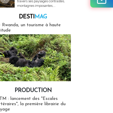
travers ses paysages contrastés,
montagnes imposantes,...
DESTI
MAG
MAG
 Rwanda, un tourisme à haute
titude
PRODUCTION
ion
TM : lancement des "Escales
ttéraires", la première librairie du
oyage