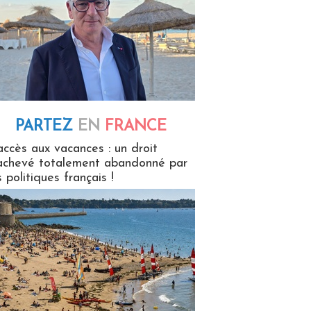
PARTEZ
EN
FRANCE
 en France
accès aux vacances : un droit
achevé totalement abandonné par
s politiques français !