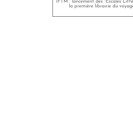
IFTM : lancement des "Escales Littér
la première librairie du voyag