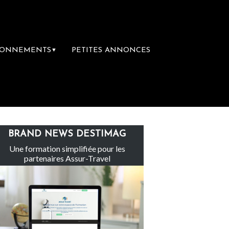
BONNEMENTS
PETITES ANNONCES
▼
Le groupe Sainte-Claire rachète Eden Tou
BRAND NEWS DESTIMAG
Une formation simplifiée pour les
partenaires Assur-Travel