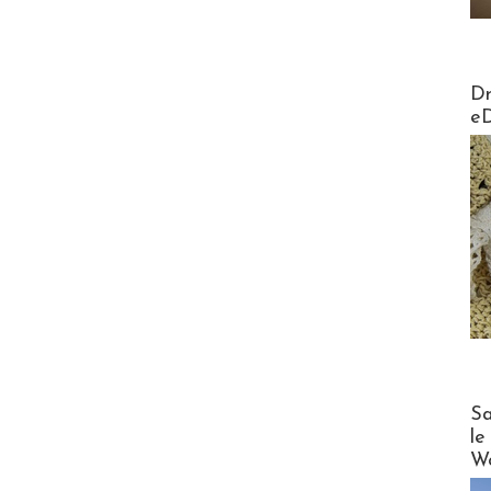
AirMa
Dr
e
Cruise
Sa
le
Wo