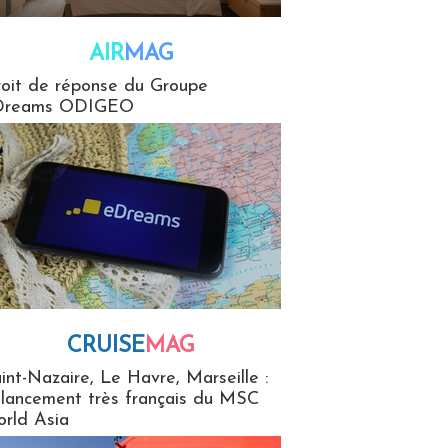
AIR
MAG
G
oit de réponse du Groupe
Dreams ODIGEO
CRUISE
MAG
MaG
int-Nazaire, Le Havre, Marseille :
 lancement très français du MSC
rld Asia