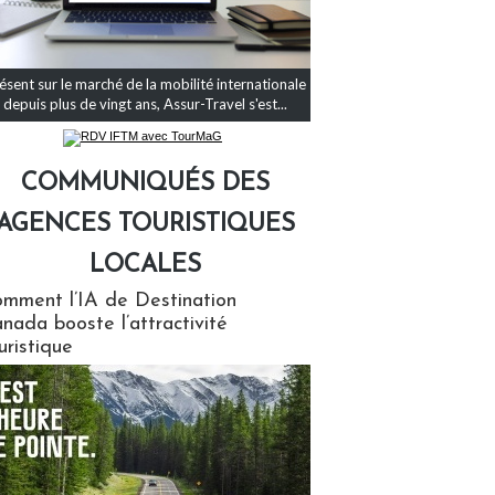
ésent sur le marché de la mobilité internationale
depuis plus de vingt ans, Assur-Travel s'est...
COMMUNIQUÉS DES
AGENCES TOURISTIQUES
LOCALES
qués des agences touristiques locales
mment l’IA de Destination
nada booste l’attractivité
uristique