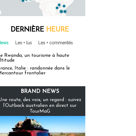
DERNIÈRE
HEURE
News
Les + lus
Les + commentés
e Rwanda, un tourisme à haute
ltitude
rance, Italie : randonnée dans le
ercantour frontalier
BRAND NEWS
Une route, des voix, un regard : suivez
l’Outback australien en direct sur
TourMaG