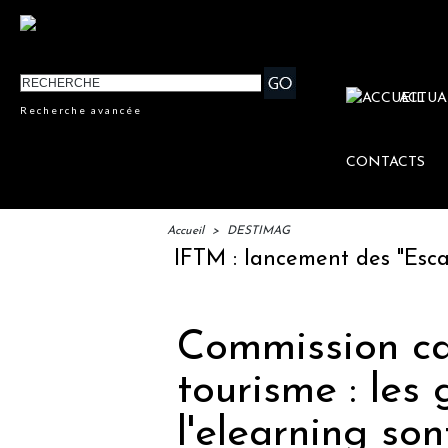
ACTUA
Recherche avancée
CONTACTS
Accueil
>
DESTIMAG
IFTM : lancement des "Escales L
Commission c
tourisme : les
l'elearning sont.