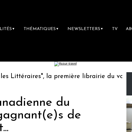
LITÉS
THÉMATIQUES
NEWSLETTERS
TV
A
▼
▼
▼
ittéraires", la première librairie du voyage
anadienne du
 gagnant(e)s de
..