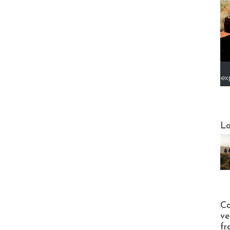
ex
Webinai
La
Publi-n
Co
ve
fr