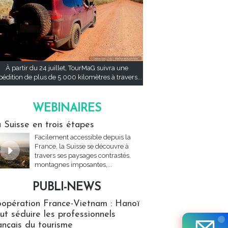
À partir du 24 juillet, TourMaG suivra une
pédition de plus de 5 000 kilomètres à travers...
WEBINAIRES
res
 Suisse en trois étapes
Facilement accessible depuis la
France, la Suisse se découvre à
travers ses paysages contrastés,
montagnes imposantes,...
PUBLI-NEWS
ews
opération France-Vietnam : Hanoï
ut séduire les professionnels
ançais du tourisme