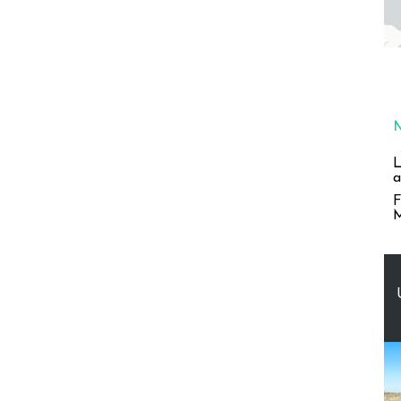
L
a
F
M