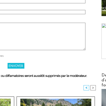
res
Actus V
De
x ou diffamatoires seront aussitôt supprimés par le modérateur.
d’
fo
<
>