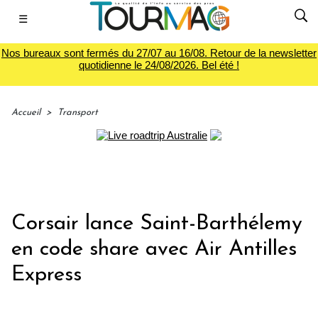
☰
Nos bureaux sont fermés du 27/07 au 16/08. Retour de la newsletter
quotidienne le 24/08/2026. Bel été !
Accueil
>
Transport
Corsair lance Saint-Barthélemy
en code share avec Air Antilles
Express