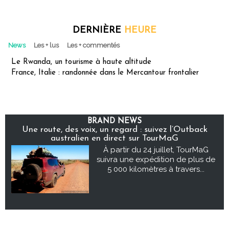
DERNIÈRE
HEURE
News
Les + lus
Les + commentés
Le Rwanda, un tourisme à haute altitude
France, Italie : randonnée dans le Mercantour frontalier
BRAND NEWS
Une route, des voix, un regard : suivez l’Outback
australien en direct sur TourMaG
À partir du 24 juillet, TourMaG
suivra une expédition de plus de
5 000 kilomètres à travers...