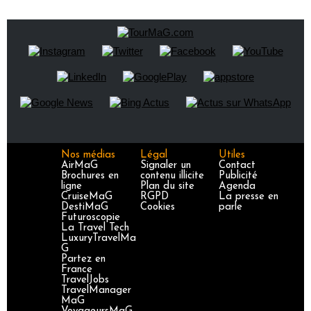
Nos médias
Légal
Utiles
AirMaG
Signaler un
Contact
Brochures en
contenu illicite
Publicité
ligne
Plan du site
Agenda
CruiseMaG
RGPD
La presse en
DestiMaG
Cookies
parle
Futuroscopie
La Travel Tech
LuxuryTravelMa
G
Partez en
France
TravelJobs
TravelManager
MaG