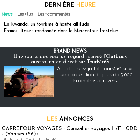
DERNIÈRE
HEURE
News
Les + lus
Les + commentés
Le Rwanda, un tourisme à haute altitude
France, Italie : randonnée dans le Mercantour frontalier
BRAND NEWS
Une route, des voix, un regard : suivez l’Outback
australien en direct sur TourMaG
À partir du 24 juillet, TourMaG suivra
une expédition de plus de 5 000
kilomètres à travers...
LES
ANNONCES
CARREFOUR VOYAGES - Conseiller voyages H/F - CDD
- (Vannes (56))
OFFRES D'EMPLOI TOURISME