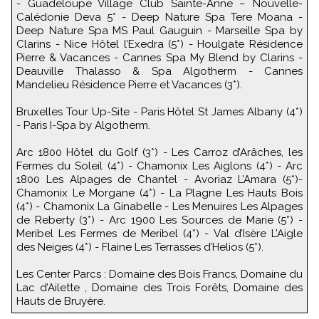
- Guadeloupe Village Club Sainte-Anne – Nouvelle-
Calédonie Deva 5* - Deep Nature Spa Tere Moana -
Deep Nature Spa MS Paul Gauguin - Marseille Spa by
Clarins - Nice Hôtel l’Exedra (5*) - Houlgate Résidence
Pierre & Vacances - Cannes Spa My Blend by Clarins -
Deauville Thalasso & Spa Algotherm - Cannes
Mandelieu Résidence Pierre et Vacances (3*).
Bruxelles Tour Up-Site - Paris Hôtel St James Albany (4*)
- Paris I-Spa by Algotherm.
Arc 1800 Hôtel du Golf (3*) - Les Carroz d’Arâches, les
Fermes du Soleil (4*) - Chamonix Les Aiglons (4*) - Arc
1800 Les Alpages de Chantel - Avoriaz L’Amara (5*)-
Chamonix Le Morgane (4*) - La Plagne Les Hauts Bois
(4*) - Chamonix La Ginabelle - Les Menuires Les Alpages
de Reberty (3*) - Arc 1900 Les Sources de Marie (5*) -
Meribel Les Fermes de Meribel (4*) - Val d’Isère L’Aigle
des Neiges (4*) - Flaine Les Terrasses d’Helios (5*).
Les Center Parcs : Domaine des Bois Francs, Domaine du
Lac d’Ailette , Domaine des Trois Forêts, Domaine des
Hauts de Bruyère.