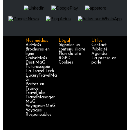
Nos médias
Légal
Utiles
AirMaG
Signaler un
Contact
Brochures en
contenu illicite
Publicité
ligne
Plan du site
Agenda
CruiseMaG
RGPD
La presse en
DestiMaG
Cookies
parle
Futuroscopie
La Travel Tech
LuxuryTravelMa
G
Partez en
France
TravelJobs
TravelManager
MaG
VoyageursMaG
Voyages
Responsables