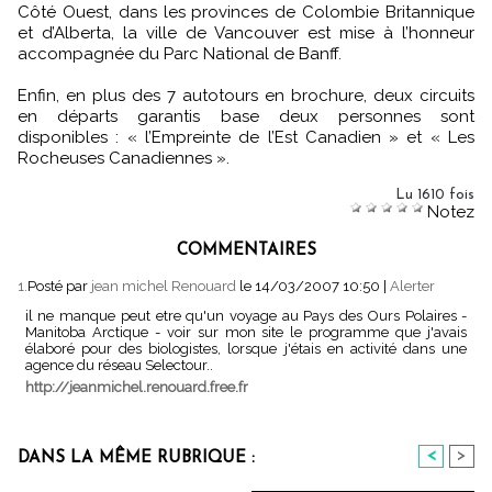
Côté Ouest, dans les provinces de Colombie Britannique
et d’Alberta, la ville de Vancouver est mise à l’honneur
accompagnée du Parc National de Banff.
Enfin, en plus des 7 autotours en brochure, deux circuits
en départs garantis base deux personnes sont
disponibles : « l’Empreinte de l’Est Canadien » et « Les
Rocheuses Canadiennes ».
Lu 1610 fois
Notez
COMMENTAIRES
1.
Posté par
jean michel Renouard
le 14/03/2007 10:50
|
Alerter
il ne manque peut etre qu'un voyage au Pays des Ours Polaires -
Manitoba Arctique - voir sur mon site le programme que j'avais
élaboré pour des biologistes, lorsque j'étais en activité dans une
agence du réseau Selectour..
http://jeanmichel.renouard.free.fr
<
>
DANS LA MÊME RUBRIQUE :