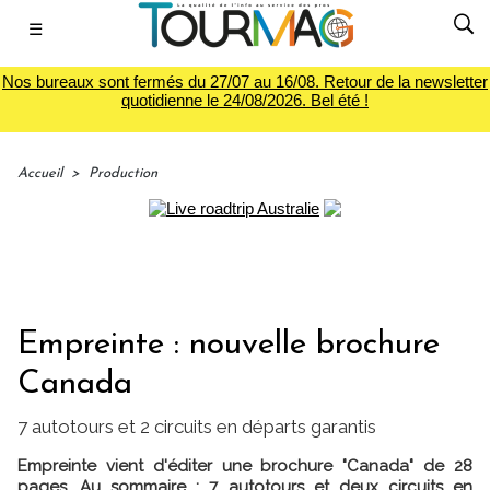
☰
Nos bureaux sont fermés du 27/07 au 16/08. Retour de la newsletter
quotidienne le 24/08/2026. Bel été !
Accueil
>
Production
Empreinte : nouvelle brochure
Canada
7 autotours et 2 circuits en départs garantis
Empreinte vient d'éditer une brochure "Canada" de 28
pages. Au sommaire : 7 autotours et deux circuits en