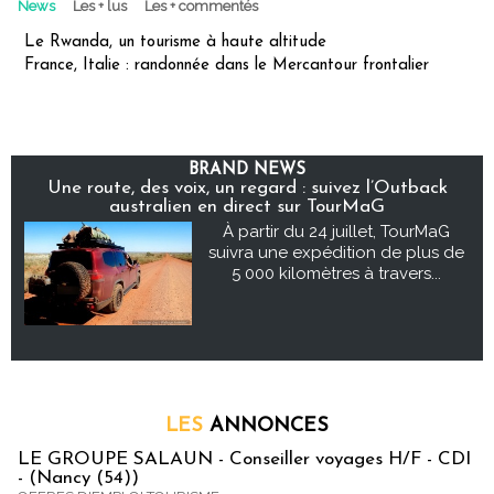
News
Les + lus
Les + commentés
Le Rwanda, un tourisme à haute altitude
France, Italie : randonnée dans le Mercantour frontalier
BRAND NEWS
Une route, des voix, un regard : suivez l’Outback
australien en direct sur TourMaG
À partir du 24 juillet, TourMaG
suivra une expédition de plus de
5 000 kilomètres à travers...
LES
ANNONCES
LE GROUPE SALAUN - Conseiller voyages H/F - CDI
- (Nancy (54))