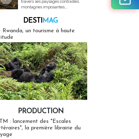
travers ses paysages contrastés,
montagnes imposantes,...
DESTI
MAG
MAG
 Rwanda, un tourisme à haute
titude
PRODUCTION
ion
TM : lancement des "Escales
ttéraires", la première librairie du
oyage