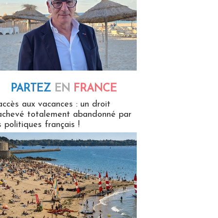
PARTEZ
EN
FRANCE
 en France
accès aux vacances : un droit
achevé totalement abandonné par
s politiques français !