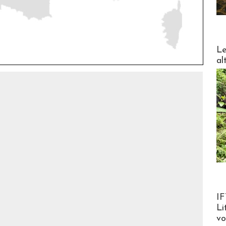
DESTI
Le
al
Product
IF
Li
v