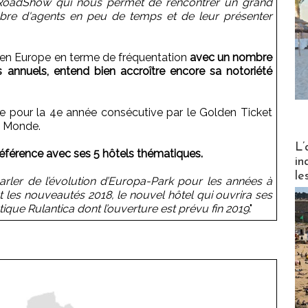
oadShow qui nous permet de rencontrer un grand
re d'agents en peu de temps et de leur présenter
s en Europe en terme de fréquentation
avec un nombre
rs annuels, entend bien accroître encore sa notoriété
e pour la 4e année consécutive par le Golden Ticket
u Monde.
Partez
L’
 référence avec ses 5 hôtels thématiques.
in
le
arler de l’évolution d’Europa-Park pour les années à
 les nouveautés 2018, le nouvel hôtel qui ouvrira ses
tique Rulantica dont l’ouverture est prévu fin 2019
."