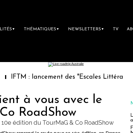
LITÉS
THÉMATIQUES
NEWSLETTERS
TV
A
▼
▼
▼
 : lancement des "Escales Littéraires", la pre
ent à vous avec le
 Co RoadShow
L
a
la 10e édition du TourMaG & Co RoadShow
F
M