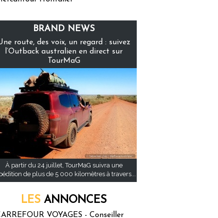
BRAND NEWS
Une route, des voix, un regard : suivez
l’Outback australien en direct sur
TourMaG
À partir du 24 juillet, TourMaG suivra une
pédition de plus de 5 000 kilomètres à travers...
LES
ANNONCES
ARREFOUR VOYAGES - Conseiller