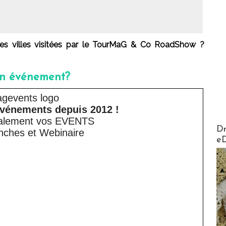
 des villes visitées par le TourMaG & Co RoadShow ?
un événement?
événements depuis 2012 !
galement vos EVENTS
AirMa
Dr
nches et Webinaire
e