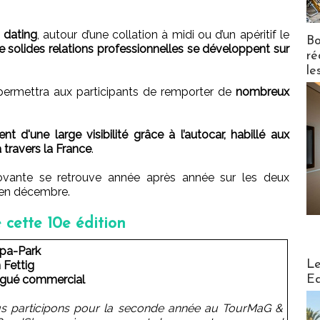
 dating
, autour d’une collation à midi ou d’un apéritif le
Bo
de solides relations professionnelles se développent sur
ré
le
 permettra aux participants de remporter de
nombreux
t d'une large visibilité grâce à l’autocar, habillé aux
 travers la France
.
ovante se retrouve année après année sur les deux
 en décembre.
 cette 10e édition
pa-Park
Distribu
Le
 Fettig
Ed
gué commercial
s participons pour la seconde année au TourMaG &