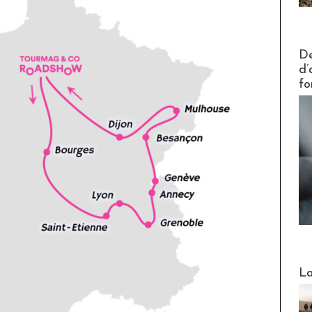
Actus V
De
d’
fo
Webinai
La