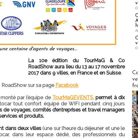
v
O
A
h
A
C
v
O
, une centaine d'agents de voyages...
La 10e édition du TourMaG & Co
RoadShow aura lieu du 13 au 17 novembre
Publi-n
Co
2017 dans 9 villes, en France et en Suisse
.
ve
Co RoadShow sur sa page
Facebook
fr
, monté par l’équipe de
TourMaGEVENTS
,
permet à dix
tocar tout confort équipé de WIFI pendant cinq jours
s de voyages, comités d’entreprises et travel managers
 services et produits.
nt dans deux villes
(une sur l’heure du déjeuner et une le
utocar, dans leur espace dédié, des professionnels du