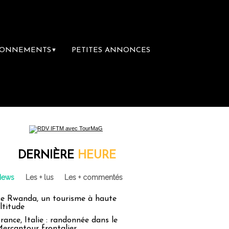
BONNEMENTS
PETITES ANNONCES
▼
mière librairie du voyage
Le groupe Saint
DERNIÈRE
HEURE
News
Les + lus
Les + commentés
e Rwanda, un tourisme à haute
ltitude
rance, Italie : randonnée dans le
ercantour frontalier