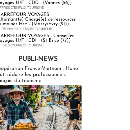
oyages H/F - CDD - (Vannes (56))
FFRES D'EMPLOI TOURISME
CARREFOUR VOYAGES -
lternant(e) Chargé(e) de ressources
umaines H/F - (Massy/Evry (91))
LTERNANCE / STAGES TOURISME
ARREFOUR VOYAGES - Conseiller
oyages H/F - CDI - (St Brice (77))
FFRES D'EMPLOI TOURISME
PUBLI-NEWS
ews
opération France-Vietnam : Hanoï
ut séduire les professionnels
ançais du tourisme