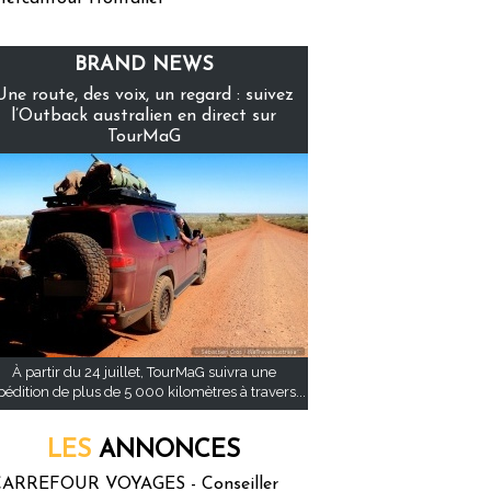
BRAND NEWS
Une route, des voix, un regard : suivez
l’Outback australien en direct sur
TourMaG
À partir du 24 juillet, TourMaG suivra une
pédition de plus de 5 000 kilomètres à travers...
LES
ANNONCES
ARREFOUR VOYAGES - Conseiller