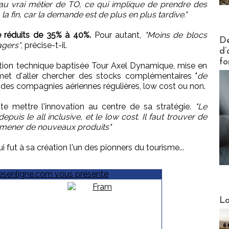
r au vrai métier de TO, ce qui implique de prendre des
 la fin, car la demande est de plus en plus tardive."
é réduits de 35% à 40%.
Pour autant,
"Moins de blocs
Actus V
De
agers"
, précise-t-il.
d’
fo
ution technique baptisée Tour Axel Dynamique, mise en
rmet d'aller chercher des stocks complémentaires "
de
 des compagnies aériennes régulières, low cost ou non.
ite mettre l'innovation au centre de sa stratégie.
"Le
uis le all inclusive, et le low cost. Il faut trouver de
mener de nouveaux produits"
 fut à sa création l'un des pionners du tourisme...
Webinai
La