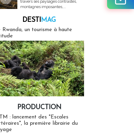
travers ses paysages contrastés,
montagnes imposantes,...
DESTI
MAG
MAG
 Rwanda, un tourisme à haute
titude
PRODUCTION
ion
TM : lancement des "Escales
ttéraires", la première librairie du
oyage