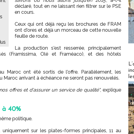
savons où nous allons jusqu'en 2015
", a-t-il
ont
déclaré, tout en ne laissant rien filtrer sur le PSE
en cours.
es
Ceux qui ont déjà reçu les brochures de FRAM
ont d'ores et déjà un morceau de cette nouvelle
feuille de route.
dus
La production s'est resserrée, principalement
isés (Framissima, Olé et Framéaco), et des hôtels
Partez
L’
in
au Maroc ont été sortis de l'offre. Parallèlement, les
le
au Maroc arrivant à échéance ne seront pas renouvelés.
 nos offres et d'assurer un service de qualité"
, explique
% à 40%
ême politique.
 uniquement sur les plates-formes principales, 11 au