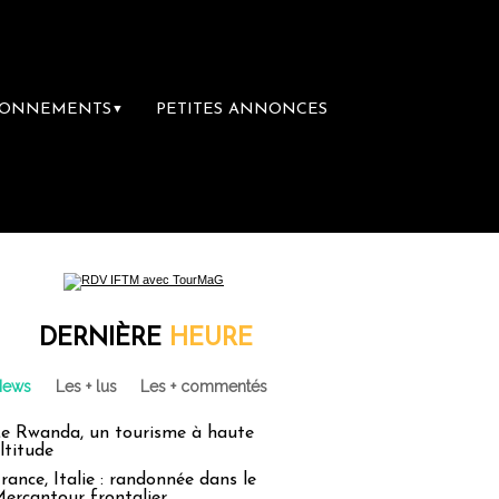
BONNEMENTS
PETITES ANNONCES
▼
DERNIÈRE
HEURE
News
Les + lus
Les + commentés
e Rwanda, un tourisme à haute
ltitude
rance, Italie : randonnée dans le
ercantour frontalier