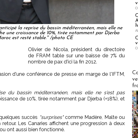
v
O
A
h
anticipé la reprise du bassin méditerranéen, mais elle ne
A
iche une croissance de 10%, tirée notamment par Djerba
Maroc est resté stable.'' /photo CE
C
v
O
Olivier de Nicola, président du directoire
de FRAM table sur une baisse de 7% du
nombre de pax d'ici la fin 2012.
Publi-n
Co
asion d'une conférence de presse en marge de l'IFTM,
ve
fr
ise du bassin méditerranéen, mais elle ne s'est pas
oissance de 10%, tirée notamment par Djerba (+18%), et
é quelques succès
"surprises"
comme Madère, Malte ou
 retour. Les Canaries affichent une progression à deux
fou ont aussi bien fonctionné.