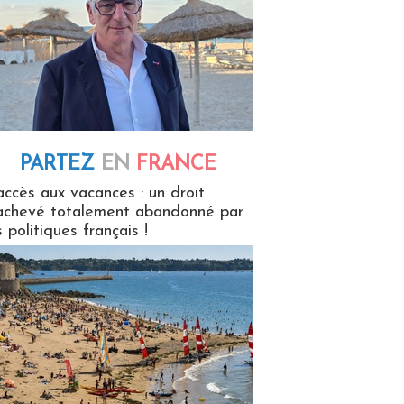
PARTEZ
EN
FRANCE
 en France
accès aux vacances : un droit
achevé totalement abandonné par
s politiques français !