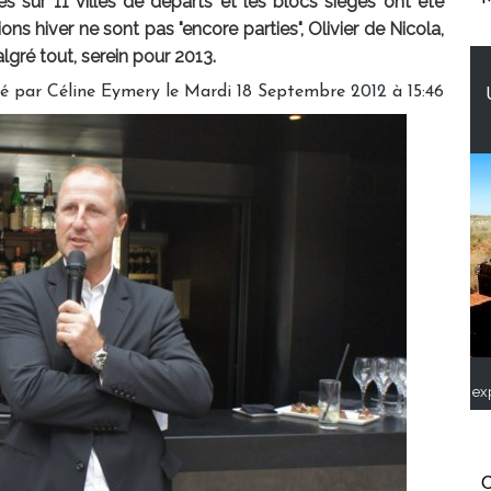
s sur 11 villes de départs et les blocs sièges ont été
ons hiver ne sont pas "encore parties", Olivier de Nicola,
lgré tout, serein pour 2013.
é par Céline Eymery le Mardi 18 Septembre 2012 à 15:46
ex
C