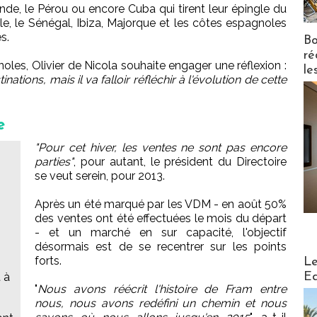
ande, le Pérou ou encore Cuba qui tirent leur épingle du
le, le Sénégal, Ibiza, Majorque et les côtes espagnoles
s.
Bo
ré
es, Olivier de Nicola souhaite engager une réflexion :
le
ions, mais il va falloir réfléchir à l'évolution de cette
e
"Pour cet hiver, les ventes ne sont pas encore
parties"
, pour autant, le président du Directoire
se veut serein, pour 2013.
Après un été marqué par les VDM - en août 50%
des ventes ont été effectuées le mois du départ
- et un marché en sur capacité, l'objectif
désormais est de se recentrer sur les points
Distribu
forts.
Le
Ed
 à
"
Nous avons réécrit l'histoire de Fram entre
nous, nous avons redéfini un chemin et nous