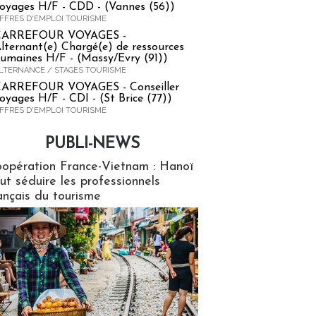
oyages H/F - CDD - (Vannes (56))
FFRES D'EMPLOI TOURISME
CARREFOUR VOYAGES -
lternant(e) Chargé(e) de ressources
umaines H/F - (Massy/Evry (91))
LTERNANCE / STAGES TOURISME
ARREFOUR VOYAGES - Conseiller
oyages H/F - CDI - (St Brice (77))
FFRES D'EMPLOI TOURISME
PUBLI-NEWS
ews
opération France-Vietnam : Hanoï
ut séduire les professionnels
ançais du tourisme