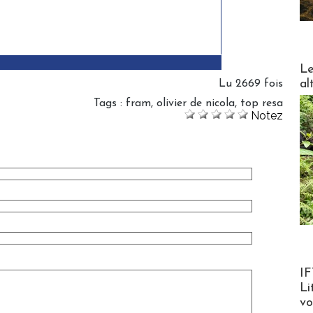
DESTI
Le
al
Lu 2669 fois
Tags
:
fram
,
olivier de nicola
,
top resa
Notez
Product
IF
Li
v