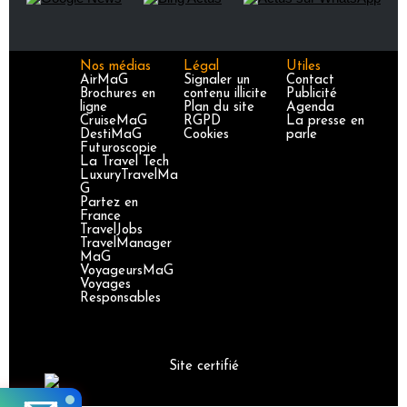
Nos médias
Légal
Utiles
AirMaG
Signaler un
Contact
Brochures en
contenu illicite
Publicité
ligne
Plan du site
Agenda
CruiseMaG
RGPD
La presse en
DestiMaG
Cookies
parle
Futuroscopie
La Travel Tech
LuxuryTravelMa
G
Partez en
France
TravelJobs
TravelManager
MaG
VoyageursMaG
Voyages
Responsables
Site certifié