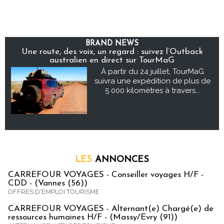
BRAND NEWS
Une route, des voix, un regard : suivez l’Outback
australien en direct sur TourMaG
À partir du 24 juillet, TourMaG
suivra une expédition de plus de
5 000 kilomètres à travers...
LES
ANNONCES
CARREFOUR VOYAGES - Conseiller voyages H/F -
CDD - (Vannes (56))
OFFRES D'EMPLOI TOURISME
CARREFOUR VOYAGES - Alternant(e) Chargé(e) de
ressources humaines H/F - (Massy/Evry (91))