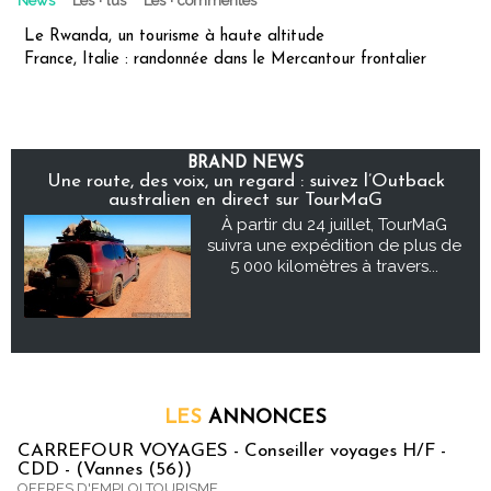
News
Les + lus
Les + commentés
Le Rwanda, un tourisme à haute altitude
France, Italie : randonnée dans le Mercantour frontalier
BRAND NEWS
Une route, des voix, un regard : suivez l’Outback
australien en direct sur TourMaG
À partir du 24 juillet, TourMaG
suivra une expédition de plus de
5 000 kilomètres à travers...
LES
ANNONCES
CARREFOUR VOYAGES - Conseiller voyages H/F -
CDD - (Vannes (56))
OFFRES D'EMPLOI TOURISME