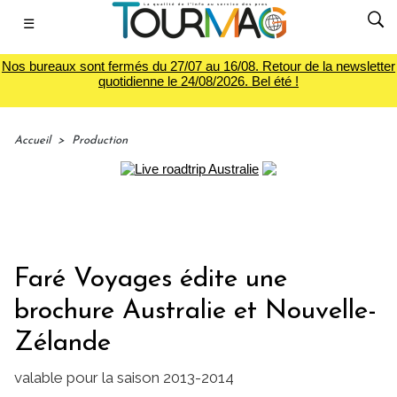
☰
Nos bureaux sont fermés du 27/07 au 16/08. Retour de la newsletter
quotidienne le 24/08/2026. Bel été !
Accueil
>
Production
Faré Voyages édite une
brochure Australie et Nouvelle-
Zélande
valable pour la saison 2013-2014