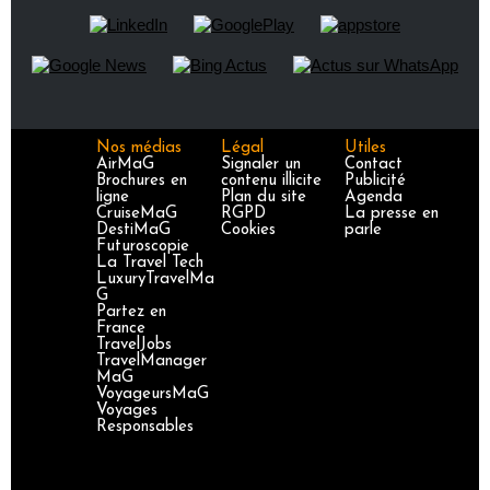
Nos médias
Légal
Utiles
AirMaG
Signaler un
Contact
Brochures en
contenu illicite
Publicité
ligne
Plan du site
Agenda
CruiseMaG
RGPD
La presse en
DestiMaG
Cookies
parle
Futuroscopie
La Travel Tech
LuxuryTravelMa
G
Partez en
France
TravelJobs
TravelManager
MaG
VoyageursMaG
Voyages
Responsables