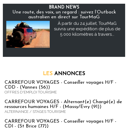
BRAND NEWS
Une route, des voix, un regard : suivez l’Outback
australien en direct sur TourMaG
À partir du 24 juillet, TourMaG
suivra une expédition de plus de
5 000 kilomètres à travers...
LES
ANNONCES
CARREFOUR VOYAGES - Conseiller voyages H/F -
CDD - (Vannes (56))
OFFRES D'EMPLOI TOURISME
CARREFOUR VOYAGES - Alternant(e) Chargé(e) de
ressources humaines H/F - (Massy/Evry (91))
ALTERNANCE / STAGES TOURISME
CARREFOUR VOYAGES - Conseiller voyages H/F -
CDI - (St Brice (77))