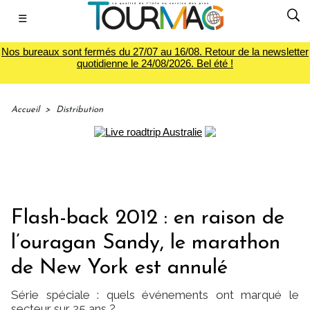
☰
Nos bureaux sont fermés du 27/07 au 16/08. Retour de la newsletter
quotidienne le 24/08/2026. Bel été !
Accueil
>
Distribution
Flash-back 2012 : en raison de
l’ouragan Sandy, le marathon
de New York est annulé
Série spéciale : quels événements ont marqué le
secteur sur 25 ans ?