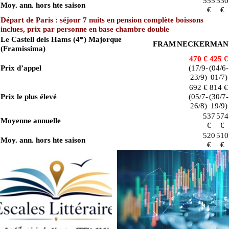
555
530
Moy. ann. hors hte saison
€
€
Départ de Paris : séjour 7 nuits en pension complète boissons
inclues, prix par personne en base chambre double
Le Castell dels Hams (4*) Majorque
FRAM
NECKERMAN
(Framissima)
470 €
425 €
Prix d’appel
(17/9-
(04/6-
23/9)
01/7)
692 €
814 €
Prix le plus élevé
(05/7-
(30/7-
26/8)
19/9)
537
574
Moyenne annuelle
€
€
520
510
Moy. ann. hors hte saison
€
€