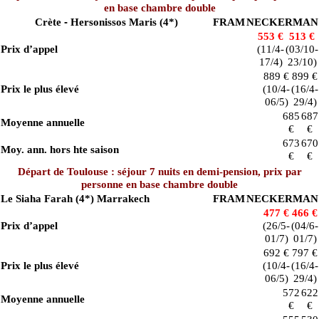
en base chambre double
-
Crète
Hersonissos Maris (4*)
FRAM
NECKERMAN
553 €
513 €
Prix d’appel
(11/4-
(03/10-
17/4)
23/10)
889 €
899 €
Prix le plus élevé
(10/4-
(16/4-
06/5)
29/4)
685
687
Moyenne annuelle
€
€
673
670
Moy. ann. hors hte saison
€
€
Départ de Toulouse : séjour 7 nuits en demi-pension, prix par
personne en base chambre double
Le Siaha Farah (4*)
Marrakech
FRAM
NECKERMAN
477 €
466 €
Prix d’appel
(26/5-
(04/6-
01/7)
01/7)
692 €
797 €
Prix le plus élevé
(10/4-
(16/4-
06/5)
29/4)
572
622
Moyenne annuelle
€
€