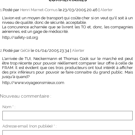
COMMENTAIRES
1.
Posté par
Henri Marnet-Cornus
le 23/03/2005 20:46
|
Alerter
L'avion est un moyen de transport qui coûte cher si on veut qu'il soit à un
niveau de qualité, donc de sécurité, acceptable.
La concurence acharnée que se livrent les TO et, donc, les compagnies
aériennes, est un gage de médiocrité.
http://safety-1st.org
2.
Posté par
GéCé
le 01/04/2005 23:34
|
Alerter
L'arrivée de TUI, Neckermann et Thomas Cook sur le marché est peut
être trop récente pour pouvoir rééllement comparer leur offre à celle de
FRAM. Il est évident que ces trois producteurs ont tout intérêt à afficher
des prix inférieurs pour pouvoir se faire connaitre du grand public. Mais
jusqu'à quand?
http://www.voyageonsmieux.com
Nouveau commentaire :
Nom * :
Adresse email (non publiée) * :