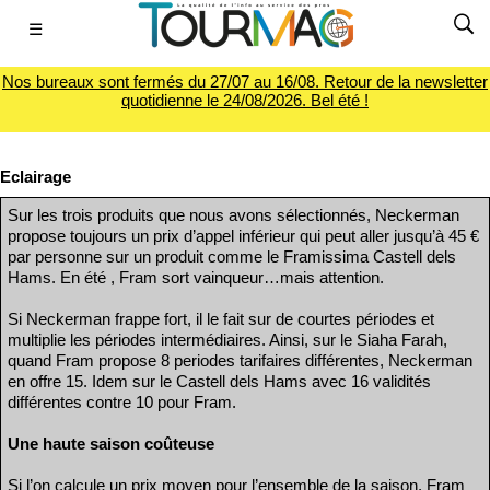
☰
Nos bureaux sont fermés du 27/07 au 16/08. Retour de la newsletter
quotidienne le 24/08/2026. Bel été !
Eclairage
Sur les trois produits que nous avons sélectionnés, Neckerman
propose toujours un prix d’appel inférieur qui peut aller jusqu’à 45 €
par personne sur un produit comme le Framissima Castell dels
Hams. En été , Fram sort vainqueur…mais attention.
Si Neckerman frappe fort, il le fait sur de courtes périodes et
multiplie les périodes intermédiaires. Ainsi, sur le Siaha Farah,
quand Fram propose 8 periodes tarifaires différentes, Neckerman
en offre 15. Idem sur le Castell dels Hams avec 16 validités
différentes contre 10 pour Fram.
Une haute saison coûteuse
Si l’on calcule un prix moyen pour l’ensemble de la saison, Fram