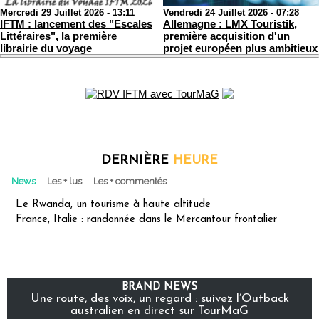
Mercredi 29 Juillet 2026 - 13:11
Vendredi 24 Juillet 2026 - 07:28
IFTM : lancement des "Escales
Allemagne : LMX Touristik,
Littéraires", la première
première acquisition d'un
librairie du voyage
projet européen plus ambitieux
DERNIÈRE
HEURE
News
Les + lus
Les + commentés
Le Rwanda, un tourisme à haute altitude
France, Italie : randonnée dans le Mercantour frontalier
BRAND NEWS
Une route, des voix, un regard : suivez l’Outback
australien en direct sur TourMaG