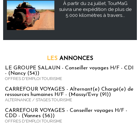
À partir du 24 juillet, TourMaG
suivra une expédition de plus de
5 000 kilomètres à travers...
LES
ANNONCES
LE GROUPE SALAUN - Conseiller voyages H/F - CDI
- (Nancy (54))
OFFRES D'EMPLOI TOURISME
CARREFOUR VOYAGES - Alternant(e) Chargé(e) de
ressources humaines H/F - (Massy/Evry (91))
ALTERNANCE / STAGES TOURISME
CARREFOUR VOYAGES - Conseiller voyages H/F -
CDD - (Vannes (56))
OFFRES D'EMPLOI TOURISME