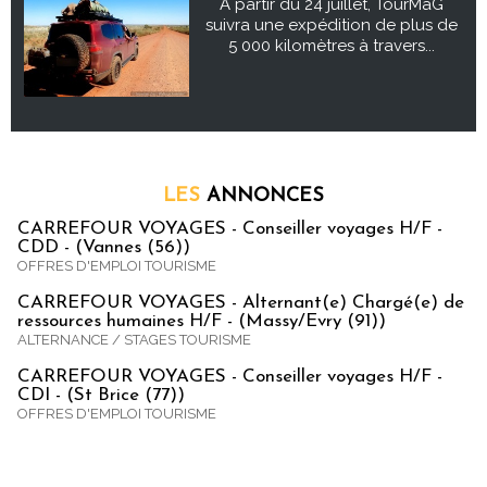
À partir du 24 juillet, TourMaG
suivra une expédition de plus de
5 000 kilomètres à travers...
LES
ANNONCES
CARREFOUR VOYAGES - Conseiller voyages H/F -
CDD - (Vannes (56))
OFFRES D'EMPLOI TOURISME
CARREFOUR VOYAGES - Alternant(e) Chargé(e) de
ressources humaines H/F - (Massy/Evry (91))
ALTERNANCE / STAGES TOURISME
CARREFOUR VOYAGES - Conseiller voyages H/F -
CDI - (St Brice (77))
OFFRES D'EMPLOI TOURISME