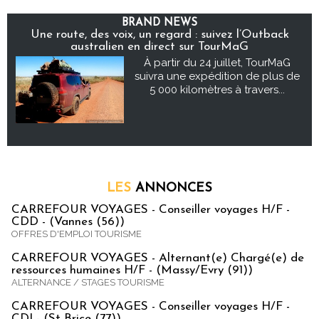
BRAND NEWS
Une route, des voix, un regard : suivez l’Outback
australien en direct sur TourMaG
À partir du 24 juillet, TourMaG
suivra une expédition de plus de
5 000 kilomètres à travers...
LES
ANNONCES
CARREFOUR VOYAGES - Conseiller voyages H/F -
CDD - (Vannes (56))
OFFRES D'EMPLOI TOURISME
CARREFOUR VOYAGES - Alternant(e) Chargé(e) de
ressources humaines H/F - (Massy/Evry (91))
ALTERNANCE / STAGES TOURISME
CARREFOUR VOYAGES - Conseiller voyages H/F -
CDI - (St Brice (77))