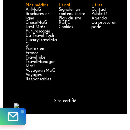
Nos médias
Légal
Utiles
AirMaG
Signaler un
Contact
Brochures en
contenu illicite
Publicité
ligne
Plan du site
Agenda
CruiseMaG
RGPD
La presse en
DestiMaG
Cookies
parle
Futuroscopie
La Travel Tech
LuxuryTravelMa
G
Partez en
France
TravelJobs
TravelManager
MaG
VoyageursMaG
Voyages
Responsables
Site certifié