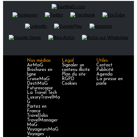
Nos médias
Légal
Utiles
AirMaG
Signaler un
Contact
Brochures en
contenu illicite
Publicité
ligne
Plan du site
Agenda
CruiseMaG
RGPD
La presse en
DestiMaG
Cookies
parle
Futuroscopie
La Travel Tech
LuxuryTravelMa
G
Partez en
France
TravelJobs
TravelManager
MaG
VoyageursMaG
Voyages