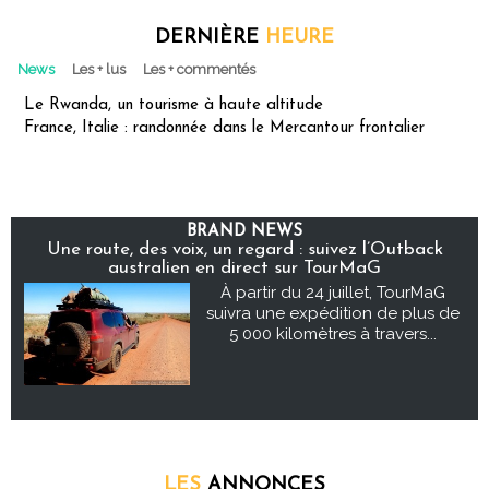
DERNIÈRE
HEURE
News
Les + lus
Les + commentés
Le Rwanda, un tourisme à haute altitude
France, Italie : randonnée dans le Mercantour frontalier
BRAND NEWS
Une route, des voix, un regard : suivez l’Outback
australien en direct sur TourMaG
À partir du 24 juillet, TourMaG
suivra une expédition de plus de
5 000 kilomètres à travers...
LES
ANNONCES