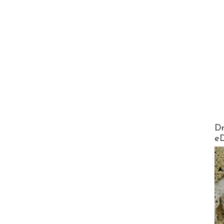
AirMa
Dr
e