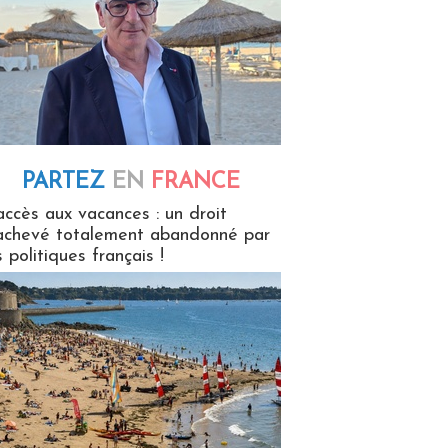
PARTEZ
EN
FRANCE
 en France
accès aux vacances : un droit
achevé totalement abandonné par
s politiques français !