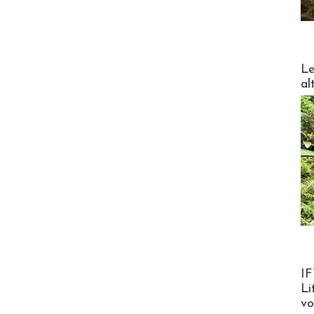
DESTI
Le
al
Product
IF
Li
v