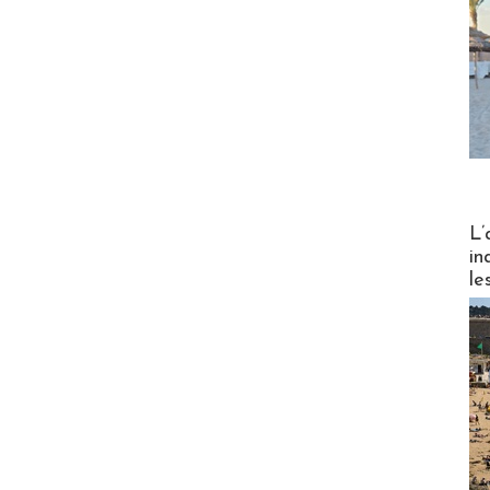
Partez
L’
in
le