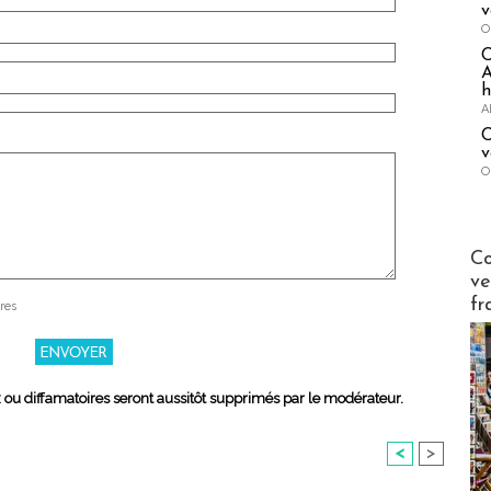
v
O
A
h
A
C
v
O
Publi-n
Co
ve
fr
res
x ou diffamatoires seront aussitôt supprimés par le modérateur.
<
>