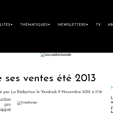
LITÉS
THÉMATIQUES
NEWSLETTERS
TV
A
▼
▼
▼
 ses ventes été 2013
gé par
La Rédaction
le Vendredi 9 Novembre 2012 à 11:16
L
uction
a
 pro
F
appel
M