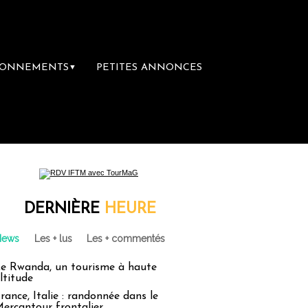
BONNEMENTS
PETITES ANNONCES
▼
DERNIÈRE
HEURE
News
Les + lus
Les + commentés
e Rwanda, un tourisme à haute
ltitude
rance, Italie : randonnée dans le
ercantour frontalier