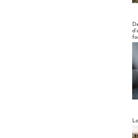
Actus V
De
d’
fo
Webinai
La