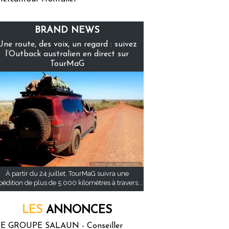
BRAND NEWS
Une route, des voix, un regard : suivez
l’Outback australien en direct sur
TourMaG
À partir du 24 juillet, TourMaG suivra une
pédition de plus de 5 000 kilomètres à travers...
LES
ANNONCES
E GROUPE SALAUN - Conseiller