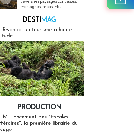
travers ses paysages contrastés,
montagnes imposantes,...
DESTI
MAG
MAG
 Rwanda, un tourisme à haute
titude
PRODUCTION
ion
TM : lancement des "Escales
ttéraires", la première librairie du
oyage