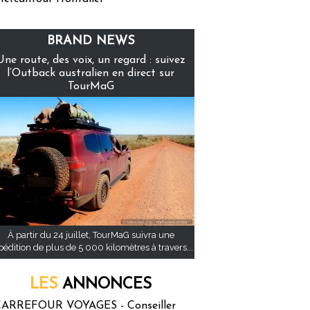
BRAND NEWS
Une route, des voix, un regard : suivez
l’Outback australien en direct sur
TourMaG
À partir du 24 juillet, TourMaG suivra une
pédition de plus de 5 000 kilomètres à travers...
LES
ANNONCES
ARREFOUR VOYAGES - Conseiller