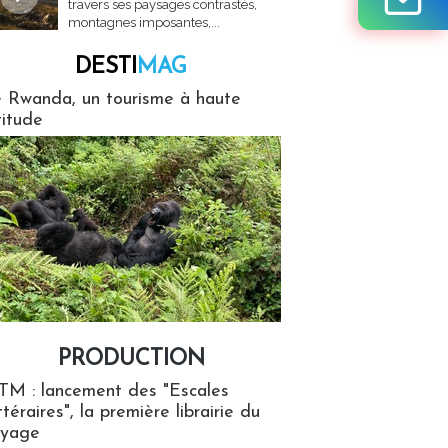
travers ses paysages contrastés,
montagnes imposantes,...
DESTI
MAG
MAG
 Rwanda, un tourisme à haute
titude
PRODUCTION
ion
TM : lancement des "Escales
ttéraires", la première librairie du
oyage