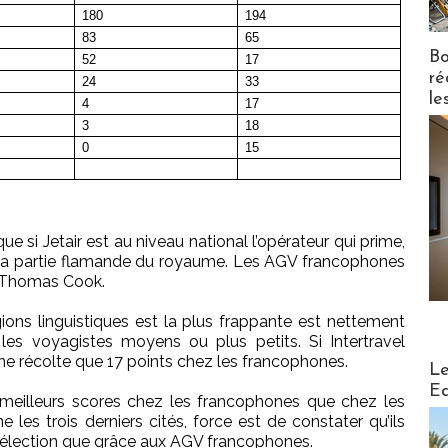
180
194
83
65
Bo
52
17
ré
24
33
le
4
17
3
18
0
15
ue si Jetair est au niveau national l’opérateur qui prime,
 à la partie flamande du royaume. Les AGV francophones
c Thomas Cook.
gions linguistiques est la plus frappante est nettement
es voyagistes moyens ou plus petits. Si Intertravel
 ne récolte que 17 points chez les francophones.
Distribu
Le
Ed
e meilleurs scores chez les francophones que chez les
les trois derniers cités, force est de constater qu’ils
sélection que grâce aux AGV francophones.