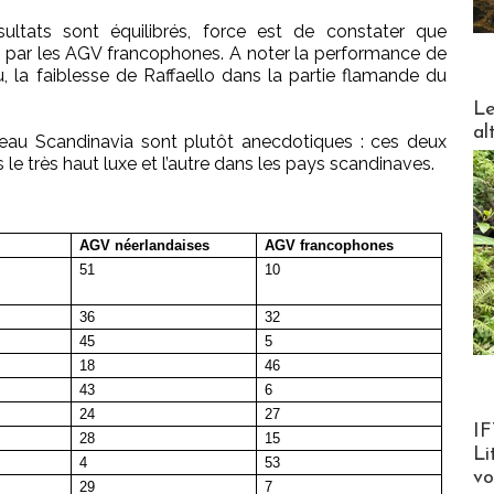
sultats sont équilibrés, force est de constater que
par les AGV francophones. A noter la performance de
, la faiblesse de Raffaello dans la partie flamande du
DESTI
Le
al
eau Scandinavia sont plutôt anecdotiques : ces deux
 le très haut luxe et l’autre dans les pays scandinaves.
AGV néerlandaises
AGV francophones
51
10
36
32
45
5
18
46
43
6
24
27
Product
IF
28
15
Li
4
53
v
29
7