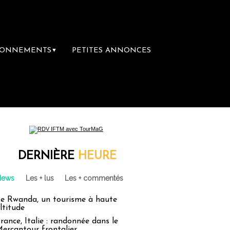
BONNEMENTS
PETITES ANNONCES
▼
DERNIÈRE
HEURE
News
Les + lus
Les + commentés
e Rwanda, un tourisme à haute
ltitude
rance, Italie : randonnée dans le
ercantour frontalier