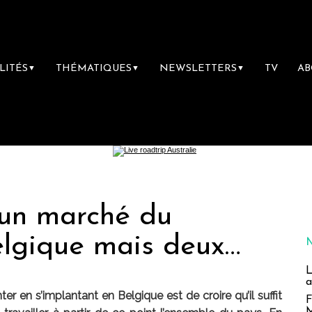
LITÉS
THÉMATIQUES
NEWSLETTERS
TV
A
▼
▼
▼
s un marché du
elgique mais deux…
L
a
er en s’implantant en Belgique est de croire qu’il suffit
F
M