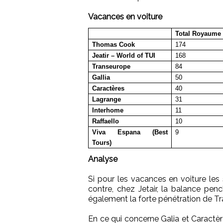
Vacances en voiture
Total Royaume
Thomas Cook
174
Jeatir – World of TUI
168
Transeurope
84
Gallia
50
Caractères
40
Lagrange
31
Interhome
11
Raffaello
10
Viva Espana (Best
9
Tours)
Analyse
Si pour les vacances en voiture le
contre, chez Jetair, la balance pe
également la forte pénétration de T
En ce qui concerne Galia et Caract