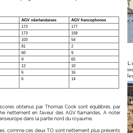
AGV néerlandaises
AGV francophones
173
177
173
158
103
54
81
2
60
9
9
65
Partez
L’
12
10
in
6
16
le
6
14
s scores obtenus par Thomas Cook sont équilibrés, par
nche nettement en faveur des AGV flamandes. A noter
ranseurope dans la partie nord du royaume.
ères, comme ces deux TO sont nettement plus présents