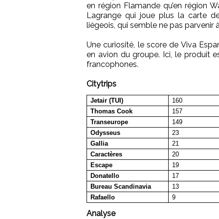
en région Flamande qu’en région Wall
Lagrange qui joue plus la carte d
liégeois, qui semble ne pas parvenir 
Une curiosité, le score de Viva Espa
en avion du groupe. Ici, le produi
francophones.
Citytrips
Jetair (TUI)
160
Thomas Cook
157
Transeurope
149
Odysseus
23
Gallia
21
Caractères
20
Escape
19
Donatello
17
Bureau Scandinavia
13
Rafaello
9
Analyse