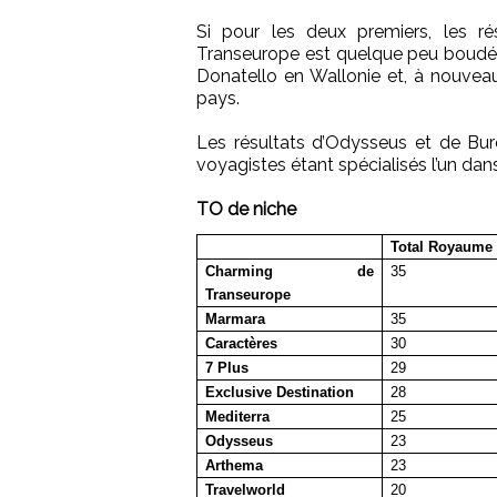
Si pour les deux premiers, les ré
Transeurope est quelque peu boudé 
Donatello en Wallonie et, à nouveau
pays.
Les résultats d’Odysseus et de Bur
voyagistes étant spécialisés l’un dans
TO de niche
Total Royaume
Charming de
35
Transeurope
Marmara
35
Caractères
30
7 Plus
29
Exclusive Destination
28
Mediterra
25
Odysseus
23
Arthema
23
Travelworld
20