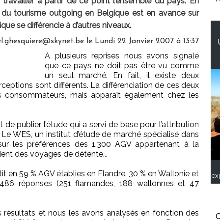
 travailler à partir de ce point l’ensemble du pays. En
ion du tourisme outgoing en Belgique est en avance sur
ue se différencie à d’autres niveaux.
l.ghesquiere@skynet.be le Lundi 22 Janvier 2007 à 13:37
A plusieurs reprises nous avons signalé
que ce pays ne doit pas être vu comme
un seul marché. En fait, il existe deux
ceptions sont différents. La différenciation de ces deux
ls consommateurs, mais apparaît également chez les
de publier l’étude qui a servi de base pour l’attribution
 Le WES, un institut d’étude de marché spécialisé dans
ur les préférences des 1.300 AGV appartenant à la
dent des voyages de détente...
tit en 59 % AGV établies en Flandre, 30 % en Wallonie et
ex
486 réponses (251 flamandes, 188 wallonnes et 47
ésultats et nous les avons analysés en fonction des
C