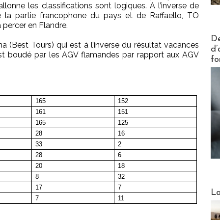
onne les classifications sont logiques. A l’inverse de
e la partie francophone du pays et de Raffaello, TO
à percer en Flandre.
Actus V
De
na (Best Tours) qui est à l’inverse du résultat vacances
d’
t est boudé par les AGV flamandes par rapport aux AGV
fo
165
152
161
151
165
125
28
16
33
2
28
6
20
18
8
32
17
7
Webinai
La
7
11