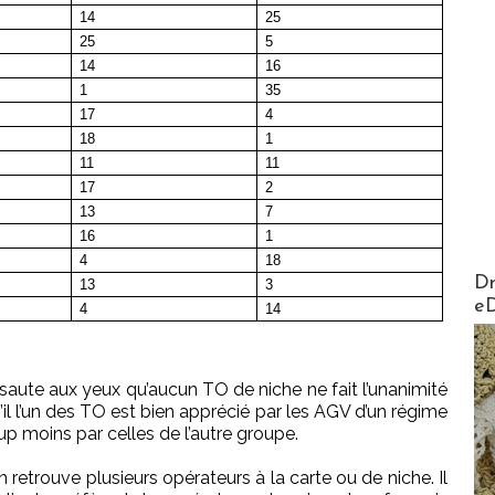
14
25
25
5
14
16
1
35
17
4
18
1
11
11
17
2
13
7
16
1
4
18
AirMa
Dr
13
3
e
4
14
l saute aux yeux qu’aucun TO de niche ne fait l’unanimité
’il l’un des TO est bien apprécié par les AGV d’un régime
up moins par celles de l’autre groupe.
 retrouve plusieurs opérateurs à la carte ou de niche. Il