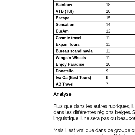
Rainbow
18
VTB (TUI)
18
Escape
15
Sensation
14
EurAm
12
Cosmic travel
11
Expair Tours
11
Bureau scandinavia
11
Wings’n Wheels
11
Enjoy Paradise
10
Donatello
9
Iva Oa (Best Tours)
9
AB Travel
7
Analyse
Plus que dans les autres rubriques, i
dans les différentes régions belges. S
linguistique, il ne sera pas ou beauco
Mais il est vrai que dans ce groupe on