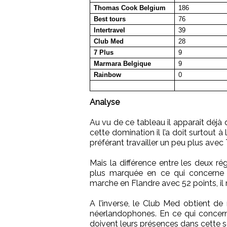
Thomas Cook Belgium
186
Best tours
76
Intertravel
39
Club Med
28
7 Plus
9
Marmara Belgique
9
Rainbow
0
Analyse
Au vu de ce tableau il apparaît déjà q
cette domination il l’a doit surtout
préférant travailler un peu plus ave
Mais la différence entre les deux ré
plus marquée en ce qui concerne l
marche en Flandre avec 52 points, il
A l’inverse, le Club Med obtient d
néerlandophones. En ce qui concerne 
doivent leurs présences dans cette 