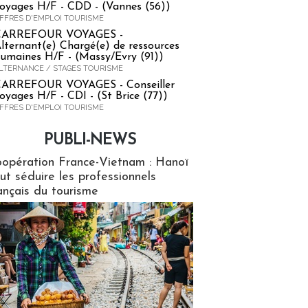
oyages H/F - CDD - (Vannes (56))
FFRES D'EMPLOI TOURISME
CARREFOUR VOYAGES -
lternant(e) Chargé(e) de ressources
umaines H/F - (Massy/Evry (91))
LTERNANCE / STAGES TOURISME
ARREFOUR VOYAGES - Conseiller
oyages H/F - CDI - (St Brice (77))
FFRES D'EMPLOI TOURISME
PUBLI-NEWS
ews
opération France-Vietnam : Hanoï
ut séduire les professionnels
ançais du tourisme