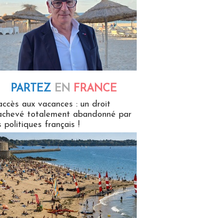
PARTEZ
EN
FRANCE
 en France
accès aux vacances : un droit
achevé totalement abandonné par
s politiques français !