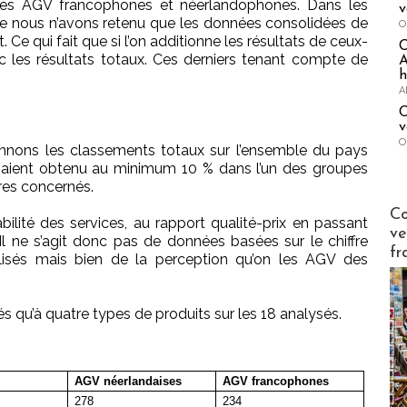
e les AGV francophones et néerlandophones. Dans les
v
 que nous n’avons retenu que les données consolidées de
O
e qui fait que si l’on additionne les résultats de ceux-
ec les résultats totaux. Ces derniers tenant compte de
A
h
A
C
v
O
nnons les classements totaux sur l’ensemble du pays
s aient obtenu au minimum 10 % dans l’un des groupes
ères concernés.
Publi-n
Co
abilité des services, au rapport qualité-prix en passant
ve
Il ne s’agit donc pas de données basées sur le chiffre
fr
alisés mais bien de la perception qu’on les AGV des
qu’à quatre types de produits sur les 18 analysés.
AGV néerlandaises
AGV francophones
278
234