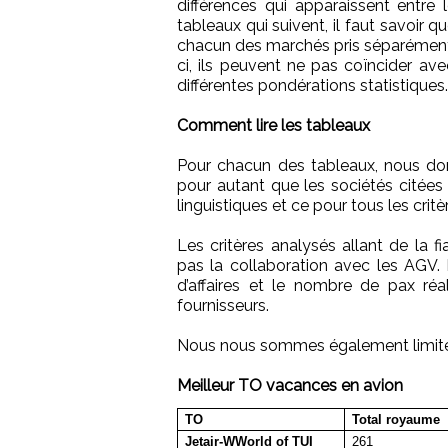
différences qui apparaissent entr
tableaux qui suivent, il faut savoir
chacun des marchés pris séparément. C
ci, ils peuvent ne pas coïncider av
différentes pondérations statistiques.
Comment lire les tableaux
Pour chacun des tableaux, nous do
pour autant que les sociétés citée
linguistiques et ce pour tous les crit
Les critères analysés allant de la fi
pas la collaboration avec les AGV. 
d’affaires et le nombre de pax ré
fournisseurs.
Nous nous sommes également limités 
Meilleur TO vacances en avion
TO
Total royaume
Jetair-WWorld of TUI
261