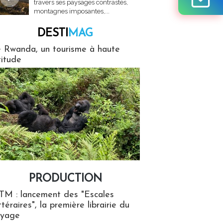
travers ses paysages contrastés,
montagnes imposantes,...
DESTI
MAG
MAG
 Rwanda, un tourisme à haute
titude
PRODUCTION
ion
TM : lancement des "Escales
ttéraires", la première librairie du
oyage