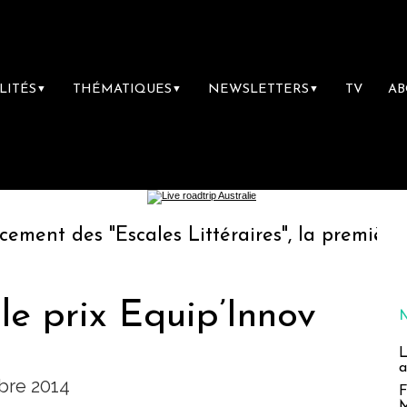
LITÉS
THÉMATIQUES
NEWSLETTERS
TV
A
▼
▼
▼
 "Escales Littéraires", la première librairie 
 le prix Equip’Innov
L
a
bre 2014
F
M