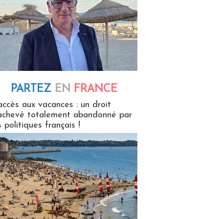
PARTEZ
EN
FRANCE
 en France
accès aux vacances : un droit
achevé totalement abandonné par
s politiques français !