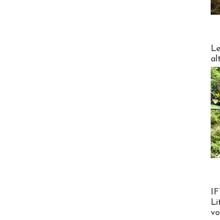
DESTI
Le
al
Product
IF
Li
v