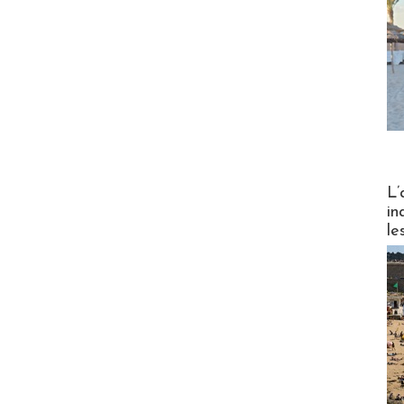
Partez
L’
in
le