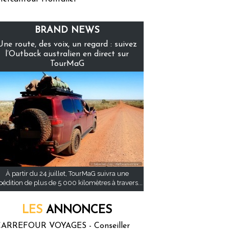
BRAND NEWS
Une route, des voix, un regard : suivez
l’Outback australien en direct sur
TourMaG
À partir du 24 juillet, TourMaG suivra une
pédition de plus de 5 000 kilomètres à travers...
LES
ANNONCES
ARREFOUR VOYAGES - Conseiller