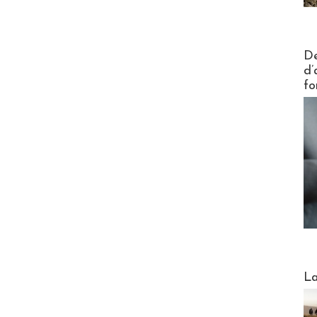
Actus V
De
d’
fo
Webinai
La