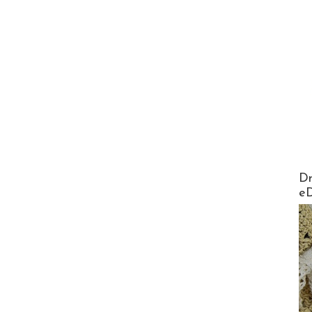
AirMa
Dr
e