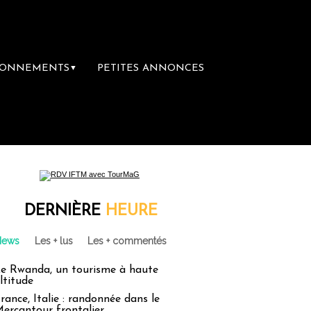
BONNEMENTS
PETITES ANNONCES
▼
du voyage
Le groupe Sainte-Claire rachèt
DERNIÈRE
HEURE
News
Les + lus
Les + commentés
e Rwanda, un tourisme à haute
ltitude
rance, Italie : randonnée dans le
ercantour frontalier