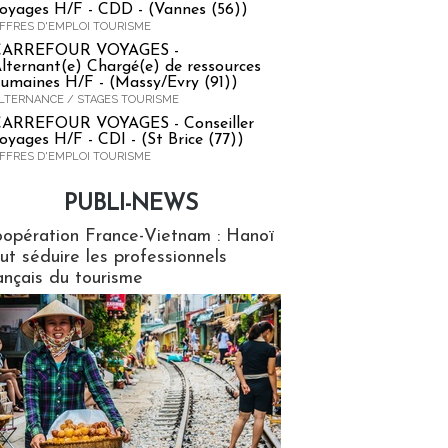
oyages H/F - CDD - (Vannes (56))
FFRES D'EMPLOI TOURISME
CARREFOUR VOYAGES -
lternant(e) Chargé(e) de ressources
umaines H/F - (Massy/Evry (91))
LTERNANCE / STAGES TOURISME
ARREFOUR VOYAGES - Conseiller
oyages H/F - CDI - (St Brice (77))
FFRES D'EMPLOI TOURISME
PUBLI-NEWS
ews
opération France-Vietnam : Hanoï
ut séduire les professionnels
ançais du tourisme