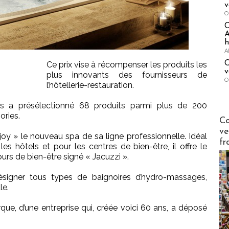
v
O
A
h
A
C
Ce prix vise à récompenser les produits les
v
plus innovants des fournisseurs de
O
l’hôtellerie-restauration.
s a présélectionné 68 produits parmi plus de 200
ories.
Publi-n
Co
ve
joy » le nouveau spa de sa ligne professionnelle. Idéal
fr
les hôtels et pour les centres de bien-être, il offre le
cours de bien-être signé « Jacuzzi ».
ésigner tous types de baignoires d’hydro-massages,
le.
rque, d’une entreprise qui, créée voici 60 ans, a déposé