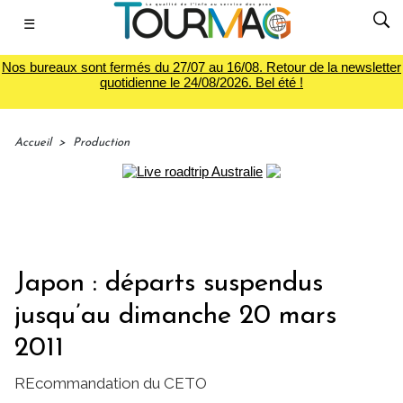
☰
Nos bureaux sont fermés du 27/07 au 16/08. Retour de la newsletter
quotidienne le 24/08/2026. Bel été !
Accueil
>
Production
Japon : départs suspendus
jusqu’au dimanche 20 mars
2011
REcommandation du CETO