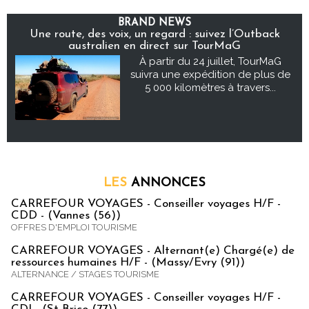
BRAND NEWS
Une route, des voix, un regard : suivez l’Outback
australien en direct sur TourMaG
À partir du 24 juillet, TourMaG
suivra une expédition de plus de
5 000 kilomètres à travers...
LES
ANNONCES
CARREFOUR VOYAGES - Conseiller voyages H/F -
CDD - (Vannes (56))
OFFRES D'EMPLOI TOURISME
CARREFOUR VOYAGES - Alternant(e) Chargé(e) de
ressources humaines H/F - (Massy/Evry (91))
ALTERNANCE / STAGES TOURISME
CARREFOUR VOYAGES - Conseiller voyages H/F -