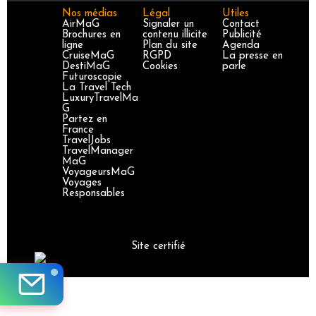
Nos médias
Légal
Utiles
AirMaG
Signaler un
Contact
Brochures en
contenu illicite
Publicité
ligne
Plan du site
Agenda
CruiseMaG
RGPD
La presse en
DestiMaG
Cookies
parle
Futuroscopie
La Travel Tech
LuxuryTravelMa
G
Partez en
France
TravelJobs
TravelManager
MaG
VoyageursMaG
Voyages
Responsables
Site certifié