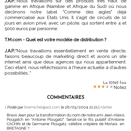
J.A.P.:
"Nous travaillons sur des produits très haut de
gamme en Afrique (Namibie et Afrique du Sud) où nous
déclinons notre label "Comme des aigles" déjà
commercialisé aux Etats Unis. Il s'agit de circuits de 10
jours en avion privé, avec un pilote, qui sortent entre 4 et
5000 euros par personne.
T.M.com - Quel est votre modèle de distribution ?
J.A.P.:
"Nous travaillons essentiellement en vente directe,
faisons beaucoup de marketing direct et avons un site
internet ainsi que deux agences qui nous appartiennent.
Ceci étant, nous réfléchissons à l'heure actuelle à d'autres
possibilités..."
Lu 10749 fois
Notez
COMMENTAIRES
1.
Posté par
bremichel@aol.com
le 26/05/2004 21:21
|
Alerter
Bravo Jean pour la transformation du nom de notre ami Jean-Alexis
Pougatch en "Antoine Plougatz". Serait-ce le fils putatif d'Antoine
CACHIN et de Germaine Plougatz, célèbre crépière de Morlaix, en
BRETAGNE ?