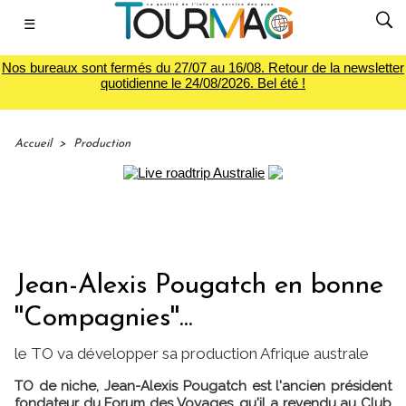
☰
Nos bureaux sont fermés du 27/07 au 16/08. Retour de la newsletter
quotidienne le 24/08/2026. Bel été !
Accueil
>
Production
Jean-Alexis Pougatch en bonne
''Compagnies''...
le TO va développer sa production Afrique australe
TO de niche, Jean-Alexis Pougatch est l'ancien président
fondateur du Forum des Voyages, qu'il a revendu au Club