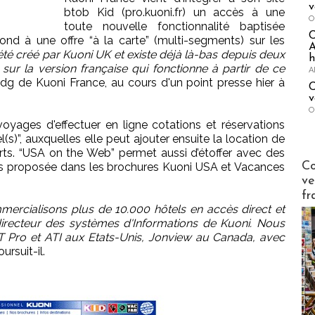
v
btob Kid (pro.kuoni.fr) un accès à une
O
toute nouvelle fonctionnalité baptisée
ond à une offre “à la carte” (multi-segments) sur les
A
 été créé par Kuoni UK et existe déjà là-bas depuis deux
h
sur la version française qui fonctionne à partir de ce
A
dg de Kuoni France, au cours d'un point presse hier à
C
v
O
oyages d'effectuer en ligne cotations et réservations
el(s)”, auxquelles elle peut ajouter ensuite la location de
ferts. “USA on the Web” permet aussi d’étoffer avec des
Publi-n
Co
ours proposée dans les brochures Kuoni USA et Vacances
ve
fr
mmercialisons plus de 10.000 hôtels en accès direct et
 directeur des systèmes d'Informations de Kuoni. Nous
d T Pro et ATI aux Etats-Unis, Jonview au Canada, avec
ursuit-il.