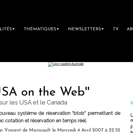
LITÉS
THÉMATIQUES
NEWSLETTERS
TV
A
▼
▼
▼
USA on the Web''
sur les USA et le Canada
nouveau système de réservation “btob” permettant de
L
a
c cotation et réservation en temps réel.
F
r Vincent de Monicault le Mercredi 4 Avril 2007 à 22:52
M