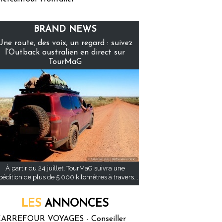
BRAND NEWS
Une route, des voix, un regard : suivez
l’Outback australien en direct sur
TourMaG
À partir du 24 juillet, TourMaG suivra une
pédition de plus de 5 000 kilomètres à travers...
LES
ANNONCES
ARREFOUR VOYAGES - Conseiller