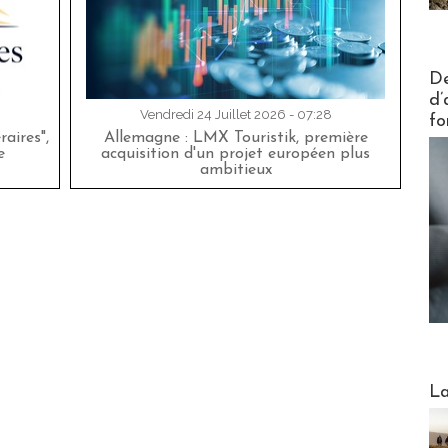
Actus V
De
d’
Vendredi 24 Juillet 2026 - 07:28
fo
aires",
Allemagne : LMX Touristik, première
e
acquisition d'un projet européen plus
ambitieux
Webinai
La