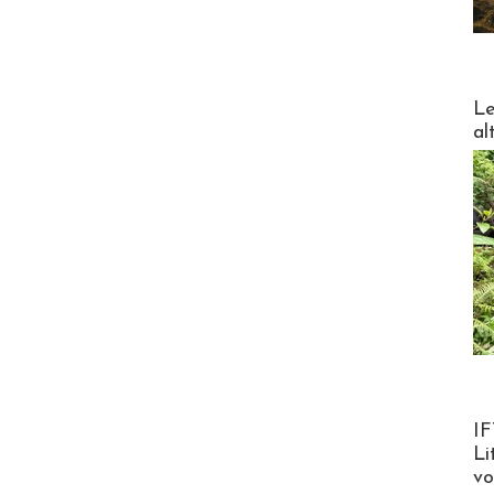
DESTI
Le
al
Product
IF
Li
v