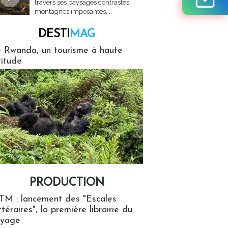
travers ses paysages contrastés,
montagnes imposantes,...
DESTI
MAG
MAG
 Rwanda, un tourisme à haute
titude
PRODUCTION
ion
TM : lancement des "Escales
ttéraires", la première librairie du
oyage