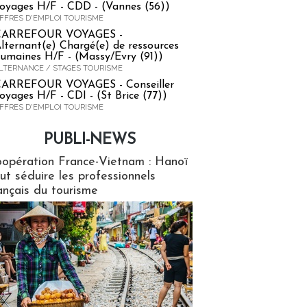
oyages H/F - CDD - (Vannes (56))
FFRES D'EMPLOI TOURISME
CARREFOUR VOYAGES -
lternant(e) Chargé(e) de ressources
umaines H/F - (Massy/Evry (91))
LTERNANCE / STAGES TOURISME
ARREFOUR VOYAGES - Conseiller
oyages H/F - CDI - (St Brice (77))
FFRES D'EMPLOI TOURISME
PUBLI-NEWS
ews
opération France-Vietnam : Hanoï
ut séduire les professionnels
ançais du tourisme