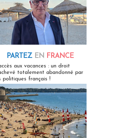
PARTEZ
EN
FRANCE
 en France
accès aux vacances : un droit
achevé totalement abandonné par
s politiques français !