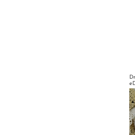
AirMa
Dr
e