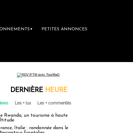
BONNEMENTS
PETITES ANNONCES
▼
DERNIÈRE
HEURE
News
Les + lus
Les + commentés
e Rwanda, un tourisme à haute
ltitude
rance, Italie : randonnée dans le
ercantour frontalier