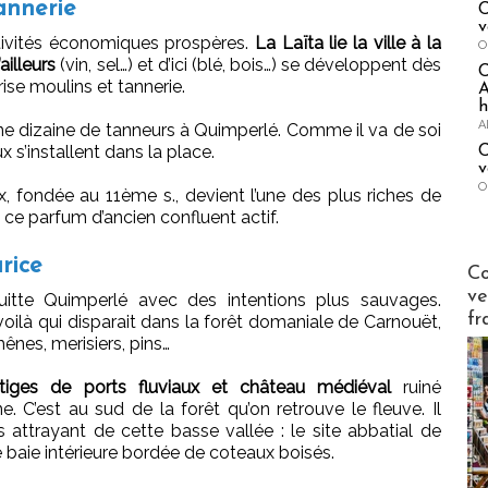
annerie
C
v
activités économiques prospères.
La Laïta lie la ville à la
O
ailleurs
(vin, sel…) et d’ici (blé, bois…) se développent dès
ise moulins et tannerie.
A
h
A
ne dizaine de tanneurs à Quimperlé. Comme il va de soi
ux s’installent dans la place.
C
v
O
, fondée au 11ème s., devient l’une des plus riches de
e ce parfum d’ancien confluent actif.
rice
Publi-n
Co
ve
itte Quimperlé avec des intentions plus sauvages.
fr
ilà qui disparait dans la forêt domaniale de Carnouët,
ênes, merisiers, pins…
stiges de ports fluviaux et château médiéval
ruiné
. C’est au sud de la forêt qu’on retrouve le fleuve. Il
s attrayant de cette basse vallée : le site abbatial de
 baie intérieure bordée de coteaux boisés.