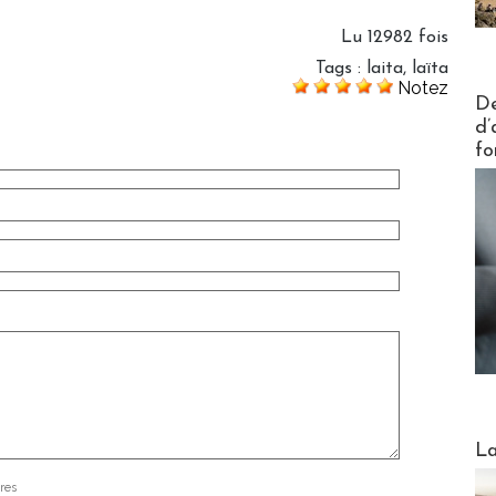
Lu 12982 fois
Tags
:
laita
,
laïta
Notez
Actus V
De
d’
fo
Webinai
La
res