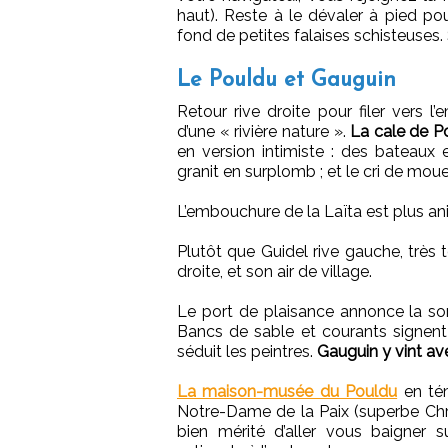
haut). Reste à le dévaler à pied pou
fond de petites falaises schisteuses.
Le Pouldu et Gauguin
Retour rive droite pour filer vers l
d’une « rivière nature ».
La cale de P
en version intimiste : des bateaux 
granit en surplomb ; et le cri de mou
L’embouchure de la Laïta est plus an
Plutôt que Guidel rive gauche, très 
droite, et son air de village.
Le port de plaisance annonce la sort
Bancs de sable et courants signent
séduit les peintres.
Gauguin y vint av
La maison-musée du Pouldu
en tém
Notre-Dame de la Paix (superbe Chri
bien mérité d’aller vous baigner 