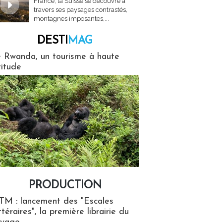
France, la Suisse se découvre à
travers ses paysages contrastés,
montagnes imposantes,...
DESTI
MAG
MAG
 Rwanda, un tourisme à haute
titude
PRODUCTION
ion
TM : lancement des "Escales
ttéraires", la première librairie du