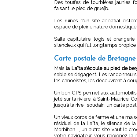
Des touffes de tourbières jaunies f
faisant le pied de grue]b.
Les ruines d’un site abbatial cist
espace de pleine nature domestiqué p
Salle capitulaire, logis et oranger
silencieux qui fut longtemps propice 
Carte postale de Bretagne
Mais
la Laïta s’écoule au pied de be
sable se dégagent. Les randonneur
les canoéistes, les découvrent à coup
Un bon GPS permet aux automobiliste
jeté sur la rivière, à Saint-Maurice. 
jusqu’à la rive : soudain, un carte po
Un vieux corps de ferme et une maiso
résiduel de la Laïta, le silence de
Morbihan -, un autre site vaut le cro
votre navigateur, vous rejoignez la