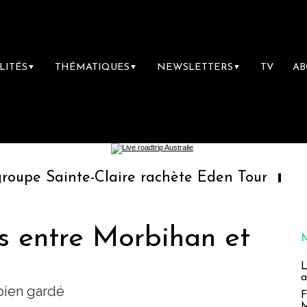
LITÉS
THÉMATIQUES
NEWSLETTERS
TV
A
▼
▼
▼
nte-Claire rachète Eden Tour
L’accès aux 
s entre Morbihan et
L
a
bien gardé
F
M