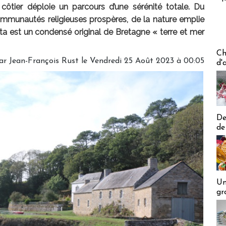
côtier déploie un parcours d’une sérénité totale. Du
munautés religieuses prospères, de la nature emplie
ïta est un condensé original de Bretagne « terre et mer
Les off
Ch
ar Jean-François Rust le Vendredi 25 Août 2023 à 00:05
d'
De
de
Un
gr