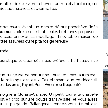
r atteindre la rivière à travers un marais tourbeux, sur
 Solitude, silence… et charme fou.
’embouchure. Avant, un dernier détour parachève l’idée
orsmoric
offre ce que tant de rias bretonnes proposent,
et leurs annexes au mouillage ; l’inévitable maison de
ettes assurées d’une pitance généreuse.
imée.
Partez
L’
in
touristique et urbanisée, nous préférons Le Pouldu, rive
le
ie du fleuve de son tunnel forestier. Enfin la lumière !
 le mélange des eaux. Pas étonnant que ce décor ait
ec des amis, fuyant Pont-Aven trop fréquenté
.
oigne à Clohars-Carnoët. Un petit tour à la chapelle
st en croix sur une poutre transversale) et vous aurez
sur la plage de Bellengenet, rendez-vous favori des