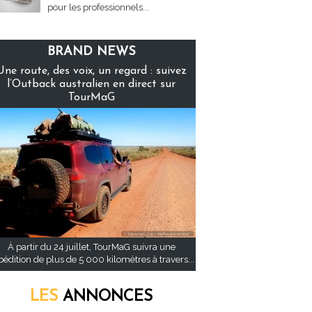
pour les professionnels...
BRAND NEWS
Une route, des voix, un regard : suivez
l’Outback australien en direct sur
TourMaG
À partir du 24 juillet, TourMaG suivra une
pédition de plus de 5 000 kilomètres à travers...
LES
ANNONCES