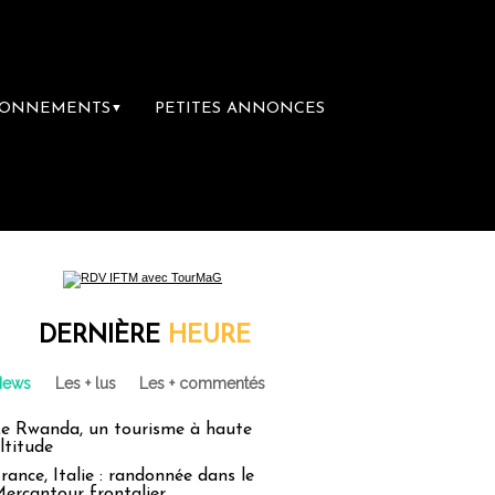
BONNEMENTS
PETITES ANNONCES
▼
vacances : un droit inachevé totalement aban
DERNIÈRE
HEURE
News
Les + lus
Les + commentés
e Rwanda, un tourisme à haute
ltitude
rance, Italie : randonnée dans le
ercantour frontalier