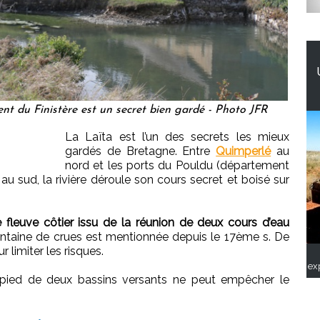
nt du Finistère est un secret bien gardé - Photo JFR
La Laïta est l’un des secrets les mieux
gardés de Bretagne. Entre
Quimperlé
au
nord et les ports du Pouldu (département
u sud, la rivière déroule son cours secret et boisé sur
 fleuve côtier issu de la réunion de deux cours d’eau
uarantaine de crues est mentionnée depuis le 17ème s. De
limiter les risques.
ex
 pied de deux bassins versants ne peut empêcher le