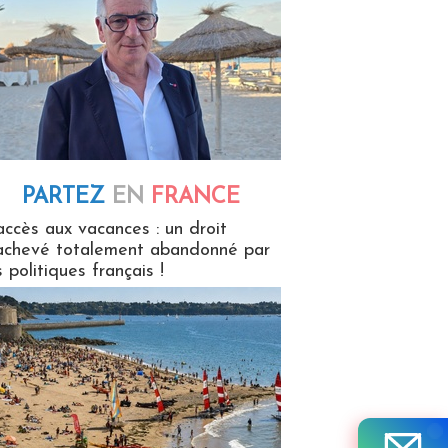
PARTEZ
EN
FRANCE
 en France
accès aux vacances : un droit
achevé totalement abandonné par
s politiques français !