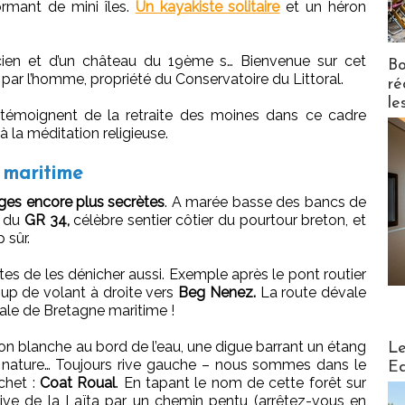
ormant de mini îles.
Un kayakiste solitaire
et un héron
ercien et d’un château du 19ème s… Bienvenue sur cet
Bo
ar l’homme, propriété du Conservatoire du Littoral.
ré
le
ie témoignent de la retraite des moines dans ce cadre
à la méditation religieuse.
 maritime
rges encore plus secrètes
. A marée basse des bancs de
s du
GR 34,
célèbre sentier côtier du pourtour breton, et
 sûr.
s de les dénicher aussi. Exemple après le pont routier
Coup de volant à droite vers
Beg Nenez.
La route dévale
stale de Bretagne maritime !
Distribu
n blanche au bord de l’eau, une digue barrant un étang
Le
 la nature… Toujours rive gauche – nous sommes dans le
Ed
chet :
Coat Roual
. En tapant le nom de cette forêt sur
 rive de la Laïta par un chemin pentu (arrêtez-vous en