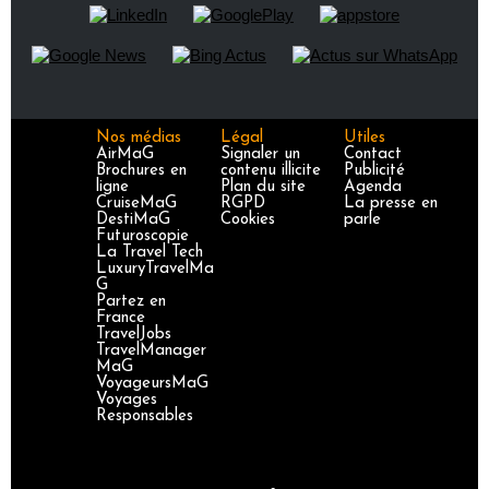
Nos médias
Légal
Utiles
AirMaG
Signaler un
Contact
Brochures en
contenu illicite
Publicité
ligne
Plan du site
Agenda
CruiseMaG
RGPD
La presse en
DestiMaG
Cookies
parle
Futuroscopie
La Travel Tech
LuxuryTravelMa
G
Partez en
France
TravelJobs
TravelManager
MaG
VoyageursMaG
Voyages
Responsables