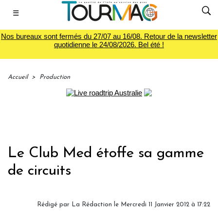
☰
Nos bureaux sont fermés du 27/07 au 16/08. Retour de la newsletter
quotidienne le 24/08/2026. Bel été !
Accueil
>
Production
Le Club Med étoffe sa gamme
de circuits
Rédigé par
La Rédaction
le Mercredi 11 Janvier 2012 à 17:22