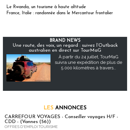
Le Rwanda, un tourisme à haute altitude
France, Italie : randonnée dans le Mercantour frontalier
BRAND NEWS
Une route, des voix, un regard : suivez l’Outback
australien en direct sur TourMaG
À partir du 24 juillet, TourMaG
suivra une expédition de plus de
5 000 kilomètres à travers...
LES
ANNONCES
CARREFOUR VOYAGES - Conseiller voyages H/F -
CDD - (Vannes (56))
OFFRES D'EMPLOI TOURISME