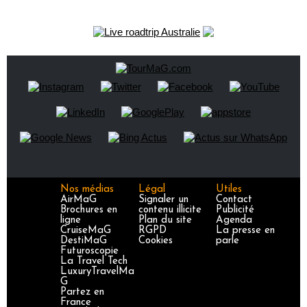
Nos médias
Légal
Utiles
AirMaG
Signaler un
Contact
Brochures en
contenu illicite
Publicité
ligne
Plan du site
Agenda
CruiseMaG
RGPD
La presse en
DestiMaG
Cookies
parle
Futuroscopie
La Travel Tech
LuxuryTravelMa
G
Partez en
France