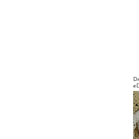
AirMa
Dr
e