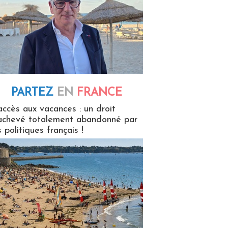
PARTEZ
EN
FRANCE
 en France
accès aux vacances : un droit
achevé totalement abandonné par
s politiques français !