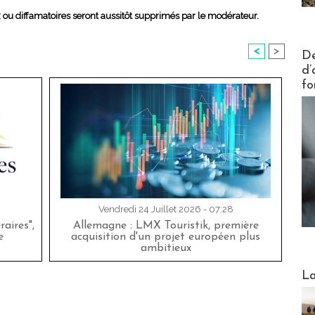
x ou diffamatoires seront aussitôt supprimés par le modérateur.
Actus V
<
>
De
d’
fo
Vendredi 24 Juillet 2026 - 07:28
aires",
Allemagne : LMX Touristik, première
e
acquisition d'un projet européen plus
ambitieux
Webinai
La