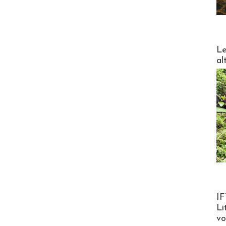
DESTI
Le
al
Product
IF
Li
v