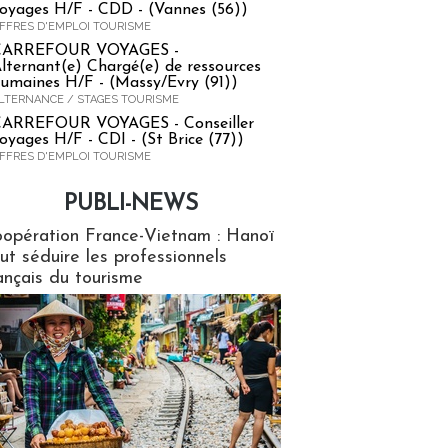
oyages H/F - CDD - (Vannes (56))
FFRES D'EMPLOI TOURISME
CARREFOUR VOYAGES -
lternant(e) Chargé(e) de ressources
umaines H/F - (Massy/Evry (91))
LTERNANCE / STAGES TOURISME
ARREFOUR VOYAGES - Conseiller
oyages H/F - CDI - (St Brice (77))
FFRES D'EMPLOI TOURISME
PUBLI-NEWS
ews
opération France-Vietnam : Hanoï
ut séduire les professionnels
ançais du tourisme