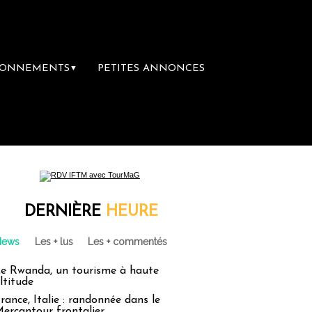
BONNEMENTS
PETITES ANNONCES
▼
DERNIÈRE
HEURE
News
Les + lus
Les + commentés
e Rwanda, un tourisme à haute
ltitude
rance, Italie : randonnée dans le
ercantour frontalier