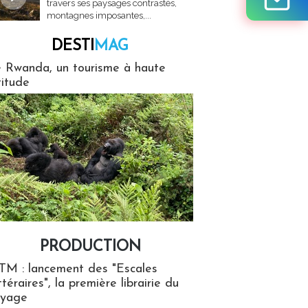
travers ses paysages contrastés,
montagnes imposantes,...
DESTI
MAG
MAG
 Rwanda, un tourisme à haute
titude
PRODUCTION
ion
TM : lancement des "Escales
ttéraires", la première librairie du
oyage