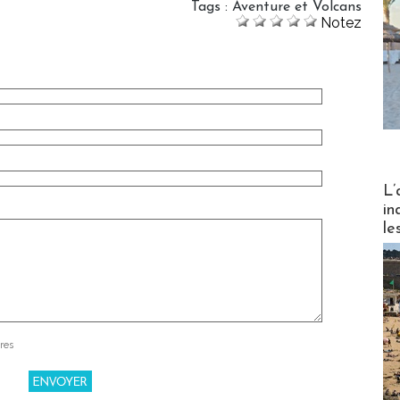
Tags
:
Aventure et Volcans
Notez
Partez
L’
in
le
res