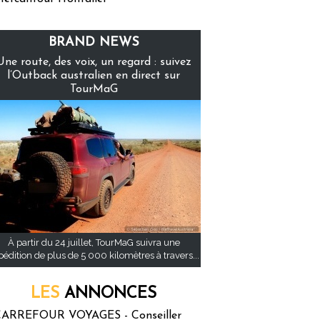
BRAND NEWS
Une route, des voix, un regard : suivez
l’Outback australien en direct sur
TourMaG
À partir du 24 juillet, TourMaG suivra une
pédition de plus de 5 000 kilomètres à travers...
LES
ANNONCES
ARREFOUR VOYAGES - Conseiller