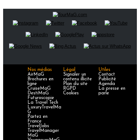
Nos médias
Légal
Utiles
AirMaG
Signaler un
Contact
Brochures en
contenu illicite
Publicité
ligne
Plan du site
Agenda
CruiseMaG
RGPD
La presse en
DestiMaG
Cookies
parle
Futuroscopie
La Travel Tech
LuxuryTravelMa
G
Partez en
France
TravelJobs
TravelManager
MaG