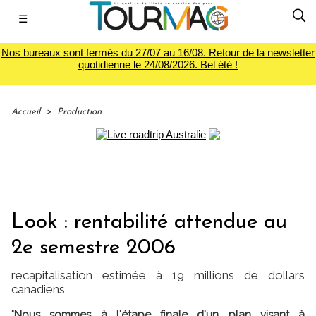
☰
Nos bureaux sont fermés du 27/07 au 16/08. Retour de la newsletter
quotidienne le 24/08/2026. Bel été !
Accueil
>
Production
Look : rentabilité attendue au
2e semestre 2006
recapitalisation estimée à 19 millions de dollars
canadiens
"Nous sommes à l'étape finale d'un plan visant à