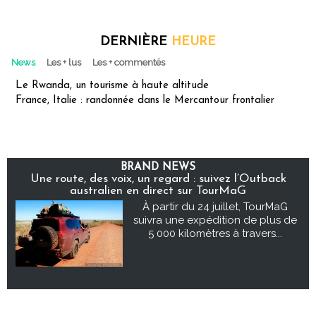
DERNIÈRE
HEURE
News
Les + lus
Les + commentés
Le Rwanda, un tourisme à haute altitude
France, Italie : randonnée dans le Mercantour frontalier
BRAND NEWS
Une route, des voix, un regard : suivez l’Outback
australien en direct sur TourMaG
À partir du 24 juillet, TourMaG
suivra une expédition de plus de
5 000 kilomètres à travers...