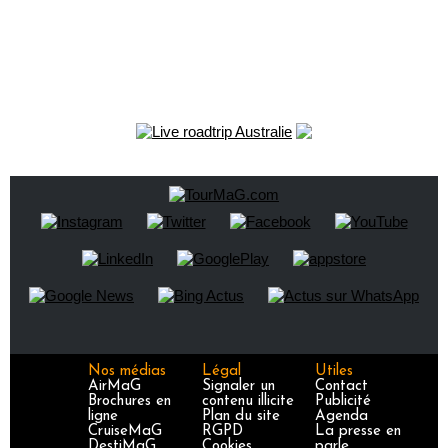
Nos médias
Légal
Utiles
AirMaG
Signaler un
Contact
Brochures en
contenu illicite
Publicité
ligne
Plan du site
Agenda
CruiseMaG
RGPD
La presse en
DestiMaG
Cookies
parle