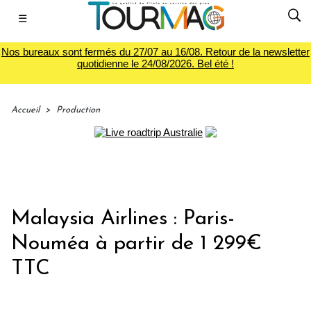
☰
Nos bureaux sont fermés du 27/07 au 16/08. Retour de la newsletter
quotidienne le 24/08/2026. Bel été !
Accueil
>
Production
Malaysia Airlines : Paris-
Nouméa à partir de 1 299€
TTC