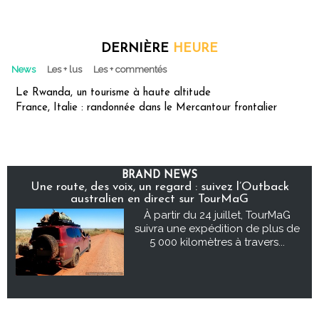
DERNIÈRE
HEURE
News
Les + lus
Les + commentés
Le Rwanda, un tourisme à haute altitude
France, Italie : randonnée dans le Mercantour frontalier
BRAND NEWS
Une route, des voix, un regard : suivez l’Outback
australien en direct sur TourMaG
À partir du 24 juillet, TourMaG
suivra une expédition de plus de
5 000 kilomètres à travers...