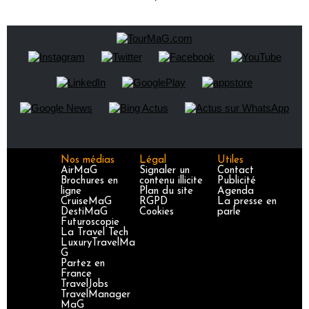
Nos médias
Légal
Utiles
AirMaG
Signaler un
Contact
Brochures en
contenu illicite
Publicité
ligne
Plan du site
Agenda
CruiseMaG
RGPD
La presse en
DestiMaG
Cookies
parle
Futuroscopie
La Travel Tech
LuxuryTravelMa
G
Partez en
France
TravelJobs
TravelManager
MaG