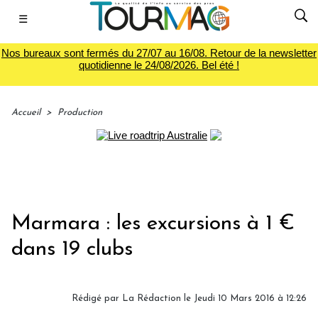
☰
Nos bureaux sont fermés du 27/07 au 16/08. Retour de la newsletter
quotidienne le 24/08/2026. Bel été !
Accueil
>
Production
Marmara : les excursions à 1 €
dans 19 clubs
Rédigé par
La Rédaction
le Jeudi 10 Mars 2016 à 12:26